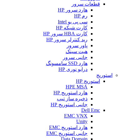
قطعات سرور
هارد سرور HP
رم HP
سی پی یو Intel
کارت شبکه HP
کارت HBA سرور HP
رید کنترلر سرور HP
پاور سرور
هیت سینک
جانبی سرور
هارد SSD سامسونگ
درایو نوری HP
استوریج
استوریج HP
HPE MSA
هارد استوریج HP
ذخیره ساز تیپ
جانبی استوریج HP
Dell Emc
EMC VNX
Unity
هارد استوریج EMC
جانبی استوریج EMC
Data Domain