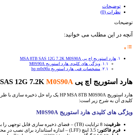
توضیحات
نظرات (0)
توضیحات
آنچه در این مطلب می خوانید:
هارد استوریج اچ پی MSA 8TB SAS 12G 7.2K M0S90A
ویژگی های کلیدی هارد استوریج M0S90A
مشخصات فنی هارد استوریج hp m0s90a
هارد استوریج اچ پی MSA 8TB SAS 12G 7.2K
M0S90A
کلیدی آن به شرح زیر است:
ویژگی های کلیدی هارد استوریج M0S90A
ظرفیت:
8 ترابایت (TB) – فضای ذخیره سازی قابل توجهی را برای حجم بالای داده ها فراهم می کند.
فرم فاکتور:
3.5 اینچ (LFF) – اندازه استاندارد برای نصب در محفظه های ذخیره سازی سازمانی.