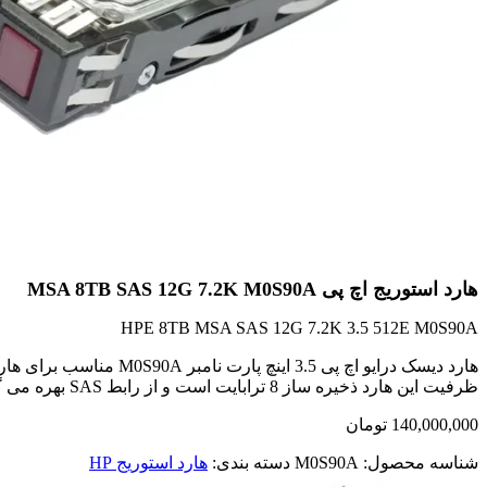
هارد استوریج اچ پی MSA 8TB SAS 12G 7.2K M0S90A
HPE 8TB MSA SAS 12G 7.2K 3.5 512E M0S90A
هارد دیسک درایو اچ پی 3.5 اینچ پارت نامبر M0S90A مناسب برای هارد ذخیره ساز و سرور
ظرفیت این هارد ذخیره ساز 8 ترابایت است و از رابط SAS بهره می گیرد که می تواند انتقال دیتا را حداکثر با سرعت 12 گیگابیت بر ثانیه انجام دهد.
140,000,000
تومان
شناسه محصول:
M0S90A
دسته بندی:
هارد استوریج HP