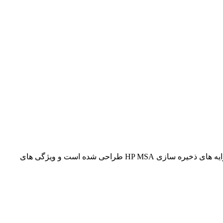
هارد استوریج HP MSA 8TB M0S90A یک راه حل ذخیره سازی با ظرفیت بالا برای مصارف سازمانی است. این هارد دیسک برای نصب در آرایه های ذخیره سازی HP MSA طراحی شده است و ویژگی های