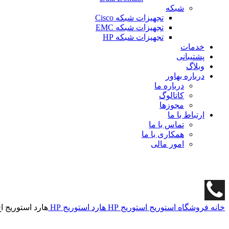
شبکه
تجهیزات شبکه Cisco
تجهیزات شبکه EMC
تجهیزات شبکه HP
خدمات
پشتیبانی
وبلاگ
درباره بهاور
درباره ما
کاتالوگ
مجوزها
ارتباط با ما
تماس با ما
همکاری با ما
امور مالی
خانه
فروشگاه
استوریج
استوریج HP
هارد استوریج HP
هارد استوریج اچ پی  12G 7.2K M0S90A