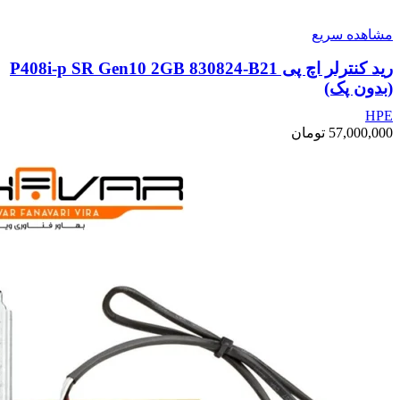
مشاهده سریع
رید کنترلر اچ پی P408i-p SR Gen10 2GB 830824-B21
(بدون پک)
HPE
57,000,000
تومان