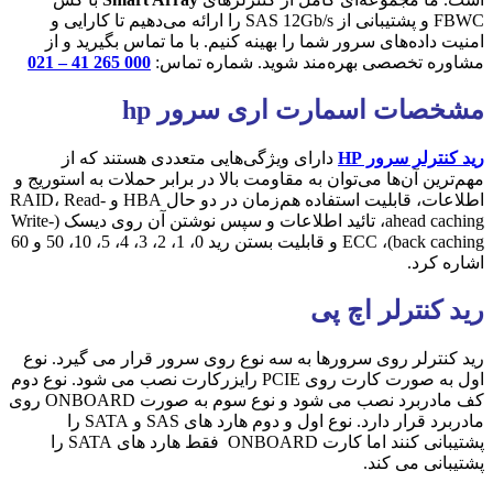
FBWC و پشتیبانی از SAS 12Gb/s را ارائه می‌دهیم تا کارایی و
امنیت داده‌های سرور شما را بهینه کنیم. با ما تماس بگیرید و از
مشاوره تخصصی بهره‌مند شوید. شماره تماس:
000 265 41 – 021
مشخصات اسمارت اری سرور hp
رید کنترلر سرور HP
دارای ویژگی‎‌هایی متعددی هستند که از
مهم‌ترین‌ آن‌ها می‌توان به مقاومت بالا در برابر حملات به استوریج و
اطلاعات، قابلیت استفاده ‌هم‌زمان در دو حال HBA و RAID، Read-
ahead caching، تائید اطلاعات و سپس نوشتن آن روی دیسک (Write-
back caching)، ECC و قابلیت بستن رید 0، 1، 2، 3، 4، 5، 10، 50 و 60
اشاره کرد.
رید کنترلر اچ پی
رید کنترلر روی سرورها به سه نوع روی سرور قرار می گیرد. نوع
اول به صورت کارت روی PCIE رایزرکارت نصب می شود. نوع دوم
کف مادربرد نصب می شود و نوع سوم به صورت ONBOARD روی
مادربرد قرار دارد. نوع اول و دوم هارد های SAS و SATA را
پشتیبانی کنند اما کارت ONBOARD فقط هارد های SATA را
پشتیبانی می کند.