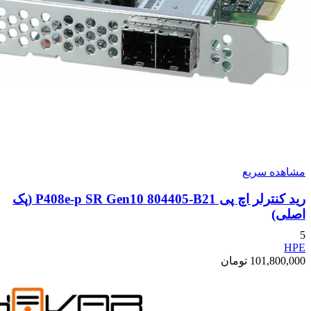
مشاهده سریع
رید کنترلر اچ پی P408e-p SR Gen10 804405-B21 (پک
اصلی)
5
HPE
101,800,000
تومان