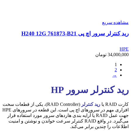
مشاهده سریع
رید کنترلر سرور اچ پی H240 12G 761873-B21
HPE
34,000,000
تومان
1
2
→
رید کنترلر سرور HP
کارت RAID یا
رید کنترلر
(RAID Controller)، یکی از قطعات سخت
افزاری مهم در سرورهای اچ پی است. این قطعه در سرورهای HPE
جهت عمل RAID یا آرایه بندی هاردهای سرور مورد استفاده قرار
‌می‌گیرد. در واقع RAID کنترلر سرعت خواندن و نوشتن و امنیت
اطلاعات را چندین برابر ‌می‌کند.