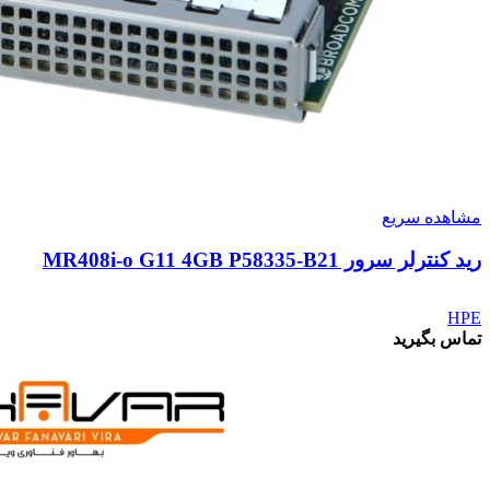
مشاهده سریع
رید کنترلر سرور MR408i‑o G11 4GB P58335-B21
HPE
تماس بگیرید