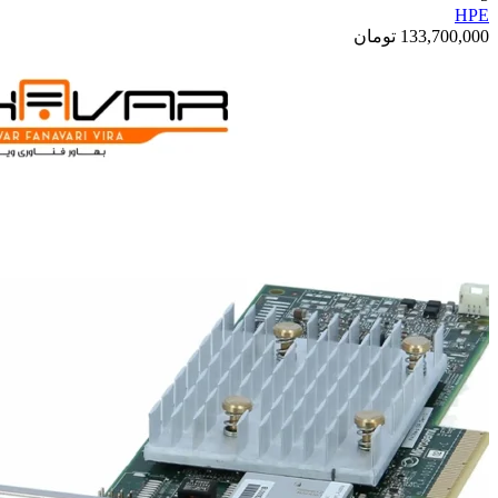
HPE
133,700,000
تومان