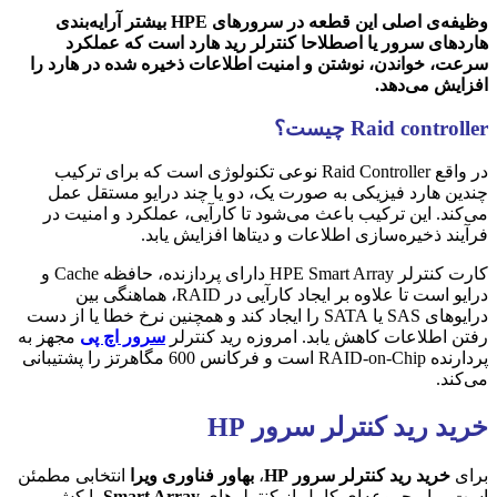
وظیفه‌ی اصلی این قطعه در سرورهای HPE بیشتر آرایه‌بندی
هاردهای سرور یا اصطلاحا کنترلر رید هارد است که عملکرد
سرعت، خواندن، نوشتن و امنیت اطلاعات ذخیره شده در هارد را
افزایش می‌دهد.
Raid controller چیست؟
در واقع Raid Controller نوعی تکنولوژی است که برای ترکیب
چندین هارد فیزیکی به صورت یک، دو یا چند درایو مستقل عمل
می‌کند. این ترکیب باعث می‌شود تا کارآیی، عملکرد و امنیت در
فرآیند ذخیره‌سازی اطلاعات و دیتاها افزایش یابد.
کارت کنترلر HPE Smart Array دارای پردازنده، حافظه Cache و
درایو است تا علاوه بر ایجاد کارآیی در RAID، هماهنگی بین
درایوهای SAS یا SATA را ایجاد کند و همچنین نرخ خطا یا از دست
رفتن اطلاعات کاهش یابد. امروزه رید کنترلر
سرور اچ پی
مجهز به
پردارنده RAID-on-Chip است و فرکانس 600 مگاهرتز را پشتیبانی
می‌کند.
خرید رید کنترلر سرور HP
برای
خرید رید کنترلر سرور HP
،
بهاور فناوری ویرا
انتخابی مطمئن
است. ما مجموعه‌ای کامل از کنترلرهای
Smart Array
با کش