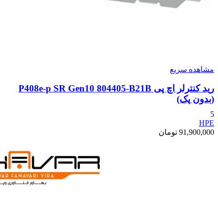
مشاهده سریع
رید کنترلر اچ پی P408e-p SR Gen10 804405-B21B
(بدون پک)
5
HPE
91,900,000
تومان