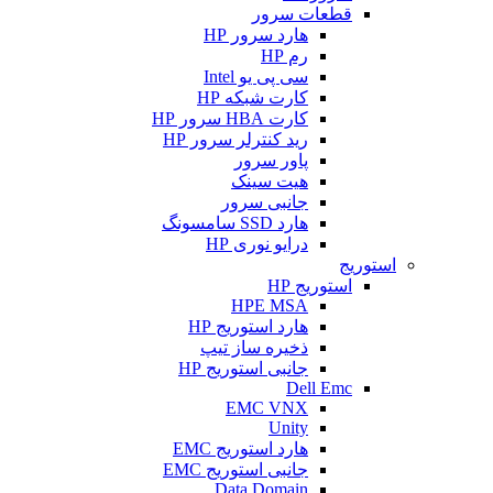
قطعات سرور
هارد سرور HP
رم HP
سی پی یو Intel
کارت شبکه HP
کارت HBA سرور HP
رید کنترلر سرور HP
پاور سرور
هیت سینک
جانبی سرور
هارد SSD سامسونگ
درایو نوری HP
استوریج
استوریج HP
HPE MSA
هارد استوریج HP
ذخیره ساز تیپ
جانبی استوریج HP
Dell Emc
EMC VNX
Unity
هارد استوریج EMC
جانبی استوریج EMC
Data Domain