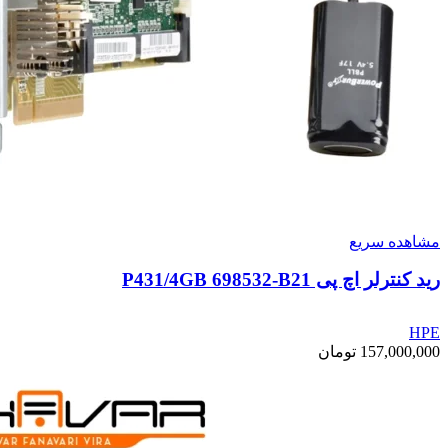
مشاهده سریع
رید کنترلر اچ پی P431/4GB 698532-B21
HPE
157,000,000
تومان