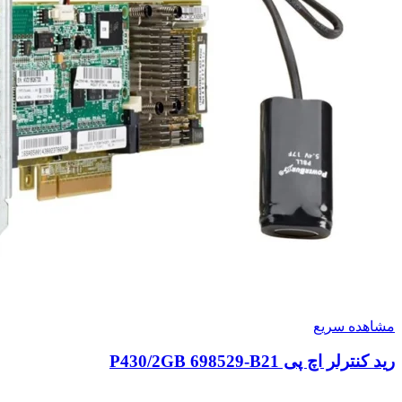
مشاهده سریع
رید کنترلر اچ پی P430/2GB 698529-B21