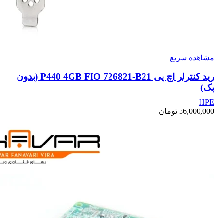
مشاهده سریع
رید کنترلر اچ پی P440 4GB FIO 726821-B21 (بدون
پک)
HPE
36,000,000
تومان