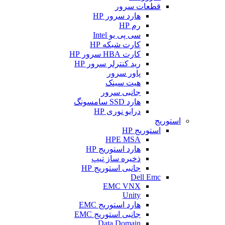
قطعات سرور
هارد سرور HP
رم HP
سی پی یو Intel
کارت شبکه HP
کارت HBA سرور HP
رید کنترلر سرور HP
پاور سرور
هیت سینک
جانبی سرور
هارد SSD سامسونگ
درایو نوری HP
استوریج
استوریج HP
HPE MSA
هارد استوریج HP
ذخیره ساز تیپ
جانبی استوریج HP
Dell Emc
EMC VNX
Unity
هارد استوریج EMC
جانبی استوریج EMC
Data Domain