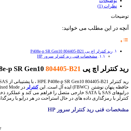
توضیحات
نظرات (1)
توضیحات
آنچه در این مطلب می خوانید:
رید کنترلر اچ پی P408e-p SR Gen10 804405-B21
مشخصات فنی رید کنترلر سرور HP
رید کنترلر اچ پی P408e-p SR Gen10
804405-B21
حافظه پنهان نوشتن (FBWC) ایده آل است. این
کنترلر
درایوهای SAS یا SATA خارجی متصل را فراهم می کند
کنترلر با رمزگذاری داده های در حال استراحت در هر درایو با رمزگذ
مشخصات فنی رید کنترلر سرور HP
r