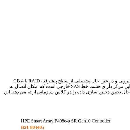
رید کنترلر HPE P408e-p SR Gen10 804405-B21 ، با پشتیبانی از 12Gb/s SAS و PCIe 3.0، برای به حداکثر رساندن عملکرد درایوهای متصل بیرونی و در عین حال پشتیبانی از سطح پیشرفته RAID با 4 GB
در Mixed Mode عمل می کند که همزمان عملیات RAID و HBA را ترکیب می کند. این مرکز دارای هشت خط SAS خارجی است که امکان اتصال به
های در حال تحقق ذخیره سازی داده را در کلاس سازمانی ارائه می دهد. این
HPE Smart Array P408e-p SR Gen10 Controller
804405-B21