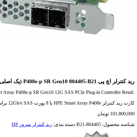
رید کنترلر اچ پی P408e-p SR Gen10 804405-B21 (پک اصلی)
HPE Smart Array P408e-p SR Gen10 12G SAS PCIe Plug-in Controller Retail
کارت رید کنترلر HPE Smart Array P408e با 8 پورت 12Gb/s SAS براساس فرم فاکتور plug-in Card طراحی شده است.
101,800,000
تومان
شناسه محصول:
804405-B21
دسته بندی:
رید کنترلر سرور HP