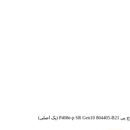
P408e-p  (پک اصلی)