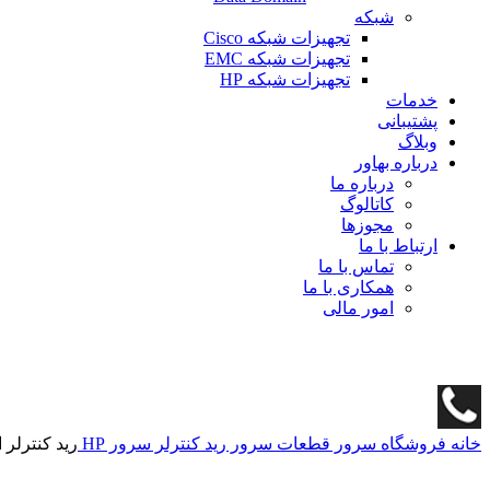
شبکه
تجهیزات شبکه Cisco
تجهیزات شبکه EMC
تجهیزات شبکه HP
خدمات
پشتیبانی
وبلاگ
درباره بهاور
درباره ما
کاتالوگ
مجوزها
ارتباط با ما
تماس با ما
همکاری با ما
امور مالی
خانه
فروشگاه
سرور
قطعات سرور
رید کنترلر سرور HP
رید کنترلر اچ پی SR Gen10 804405-B21