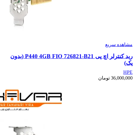
مشاهده سریع
رید کنترلر اچ پی P440 4GB FIO 726821-B21 (بدون
پک)
HPE
36,000,000
تومان