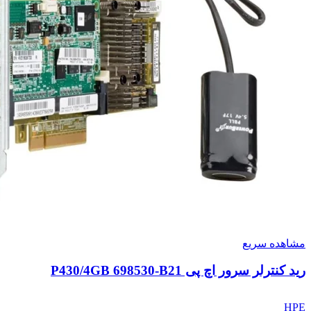
مشاهده سریع
رید کنترلر سرور اچ پی P430/4GB 698530-B21
HPE