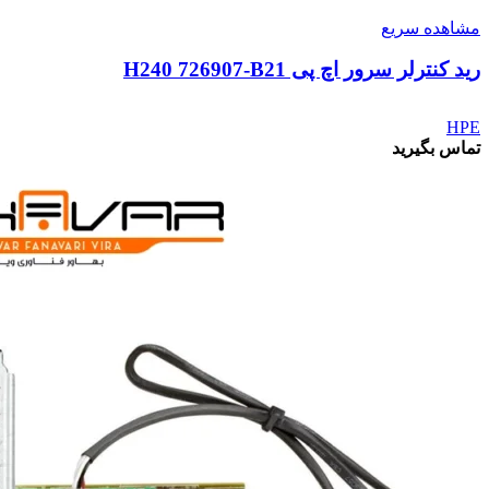
مشاهده سریع
رید کنترلر سرور اچ پی H240 726907-B21
HPE
تماس بگیرید