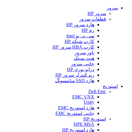
سرور
سرور HP
قطعات سرور
هارد سرور HP
رم HP
سی پی یو Intel
کارت شبکه HP
کارت HBA سرور HP
پاور سرور
هیت سینک
جانبی سرور
درایو نوری HP
رید کنترلر سرور HP
هارد SSD سامسونگ
استوریج
Dell Emc
EMC VNX
Unity
هارد استوریج EMC
جانبی استوریج EMC
استوریج HP
HPE MSA
هارد استوریج HP