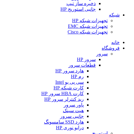
ذخیره ساز تیپ
جانبی استوریج HP
شبکه
تجهیزات شبکه HP
تجهیزات شبکه EMC
تجهیزات شبکه Cisco
خانه
فروشگاه
سرور
سرور HP
قطعات سرور
هارد سرور HP
رم HP
سی پی یو Intel
کارت شبکه HP
کارت HBA سرور HP
رید کنترلر سرور HP
پاور سرور
هیت سینک
جانبی سرور
هارد SSD سامسونگ
درایو نوری HP
استوریج