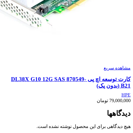
مشاهده سریع
کارت توسعه اچ پی DL38X G10 12G SAS 870549-
B21 (بدون پک)
HPE
79,000,000
تومان
دیدگاهها
هیچ دیدگاهی برای این محصول نوشته نشده است.