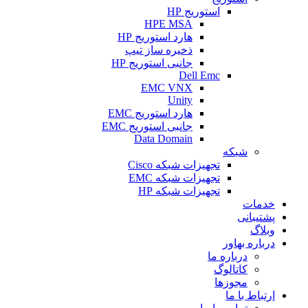
استوریج HP
HPE MSA
هارد استوریج HP
ذخیره ساز تیپ
جانبی استوریج HP
Dell Emc
EMC VNX
Unity
هارد استوریج EMC
جانبی استوریج EMC
Data Domain
شبکه
تجهیزات شبکه Cisco
تجهیزات شبکه EMC
تجهیزات شبکه HP
خدمات
پشتیبانی
وبلاگ
درباره بهاور
درباره ما
کاتالوگ
مجوزها
ارتباط با ما