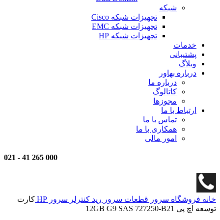
شبکه
تجهیزات شبکه Cisco
تجهیزات شبکه EMC
تجهیزات شبکه HP
خدمات
پشتیبانی
وبلاگ
درباره بهاور
درباره ما
کاتالوگ
مجوزها
ارتباط با ما
تماس با ما
همکاری با ما
امور مالی
021
-
000 265 41
خانه
فروشگاه
سرور
قطعات سرور
رید کنترلر سرور HP
کارت
توسعه اچ پی 12GB G9 SAS 727250-B21