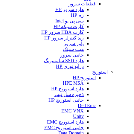
قطعات سرور
هارد سرور HP
رم HP
سی پی یو Intel
کارت شبکه HP
کارت HBA سرور HP
رید کنترلر سرور HP
پاور سرور
هیت سینک
جانبی سرور
هارد SSD سامسونگ
درایو نوری HP
استوریج
استوریج HP
HPE MSA
هارد استوریج HP
ذخیره ساز تیپ
جانبی استوریج HP
Dell Emc
EMC VNX
Unity
هارد استوریج EMC
جانبی استوریج EMC
Data Domain