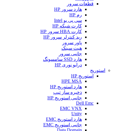
قطعات سرور
هارد سرور HP
رم HP
سی پی یو Intel
کارت شبکه HP
کارت HBA سرور HP
رید کنترلر سرور HP
پاور سرور
هیت سینک
جانبی سرور
هارد SSD سامسونگ
درایو نوری HP
استوریج
استوریج HP
HPE MSA
هارد استوریج HP
ذخیره ساز تیپ
جانبی استوریج HP
Dell Emc
EMC VNX
Unity
هارد استوریج EMC
جانبی استوریج EMC
Data Domain