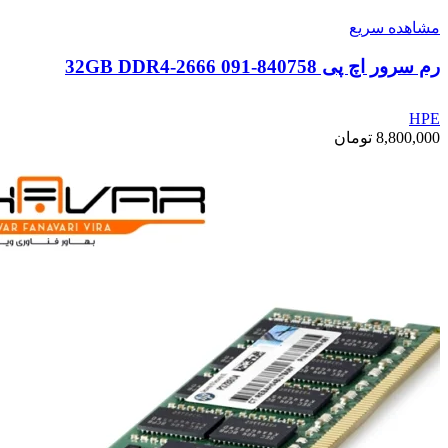
مشاهده سریع
رم سرور اچ پی 840758-091 32GB DDR4-2666
HPE
8,800,000
تومان