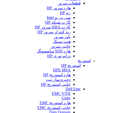
قطعات سرور
هارد سرور HP
رم HP
سی پی یو Intel
کارت شبکه HP
کارت HBA سرور HP
رید کنترلر سرور HP
پاور سرور
هیت سینک
جانبی سرور
هارد SSD سامسونگ
درایو نوری HP
استوریج
استوریج HP
HPE MSA
هارد استوریج HP
ذخیره ساز تیپ
جانبی استوریج HP
Dell Emc
EMC VNX
Unity
هارد استوریج EMC
جانبی استوریج EMC
Data Domain