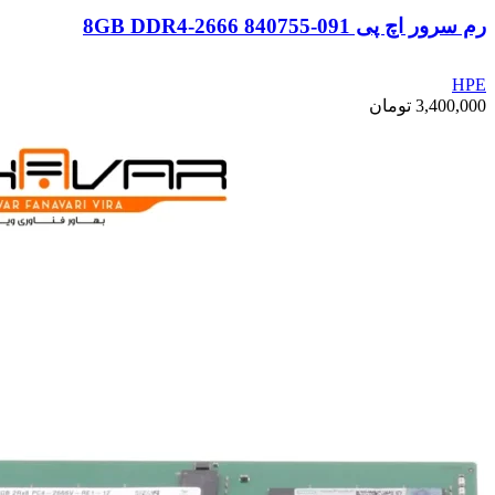
رم سرور اچ پی 8GB DDR4-2666 840755-091
HPE
3,400,000
تومان