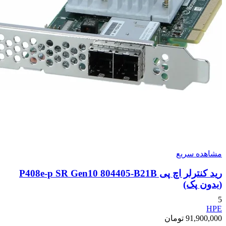
مشاهده سریع
رید کنترلر اچ پی P408e-p SR Gen10 804405-B21B
(بدون پک)
5
HPE
91,900,000
تومان