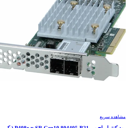
مشاهده سریع
رید کنترلر اچ پی P408e-p SR Gen10 804405-B21 (پک