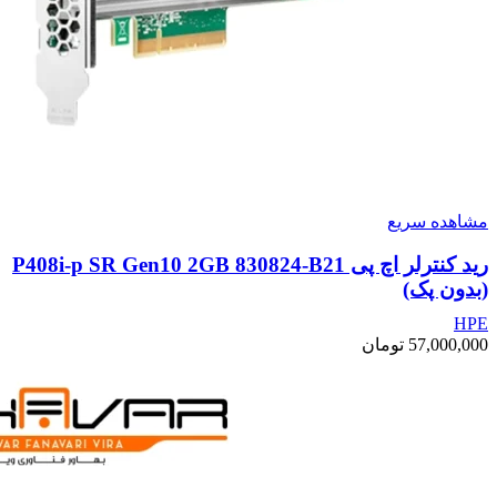
مشاهده سریع
رید کنترلر اچ پی P408i-p SR Gen10 2GB 830824-B21
(بدون پک)
HPE
57,000,000
تومان