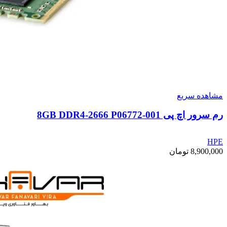
مشاهده سریع
رم سرور اچ پی 8GB DDR4-2666 P06772-001
HPE
8,900,000
تومان