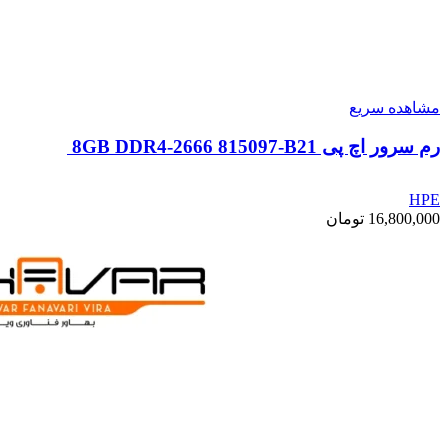
مشاهده سریع
رم سرور اچ پی 8GB DDR4-2666 815097-B21
HPE
16,800,000
تومان