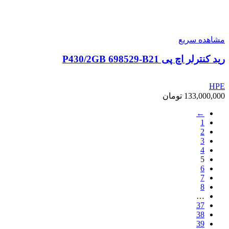
مشاهده سریع
رید کنترلر اچ پی P430/2GB 698529-B21
HPE
133,000,000
تومان
←
1
2
3
4
5
6
7
8
…
37
38
39