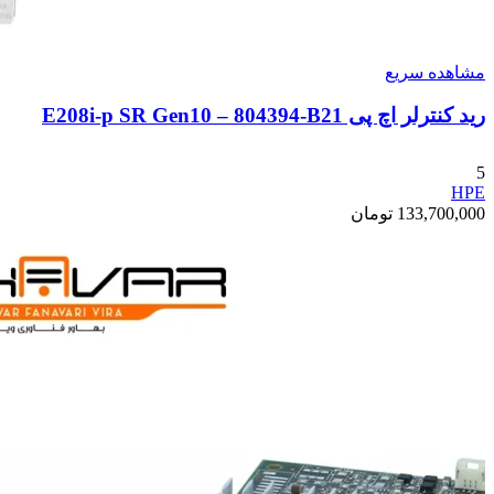
مشاهده سریع
رید کنترلر اچ پی E208i-p SR Gen10 – 804394-B21
5
HPE
133,700,000
تومان