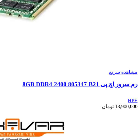
مشاهده سریع
رم سرور اچ پی 8GB DDR4-2400 805347-B21
HPE
13,900,000
تومان