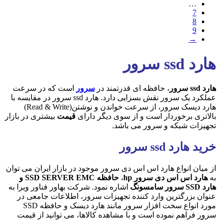
…
7
8
9
→
هارد ssd سرور
هارد ssd سرور
، حافظه ای قدرتمند در
سرور
است که در سرعت
عملکرد یک سرور نقش بسزایی دارد. هارد ssd سرور در مقایسه با
هارد دیسک سرور، از سرعت خواندن و نوشتن(Read & Write)
بالاتری برخوردار است و از سوی دیگر دارای
قیمت
بیشتری در بازار
تجهیزات شبکه و سرور می باشد.
خرید هارد ssd سرور
از میان انواع هارد اس اس دی سرور موجود در بازار ایران می توان
به
هارد اس اس دی سرور hp
،
حافظه SSD SERVER EMC و
هارد SSD سرور سامسونگ
اشاره نمود. شرکت بهاور فناور ویرا به
عنوان بزرگترین وارد کننده تجهیزات سرور، اطلاعات جامعی در
مورد انواع سخت افزار سرور مانند هارد دیسک و حافظه SSD
سرور فراهم نموده است و با مشاهده کالاها، می توانید از قیمت