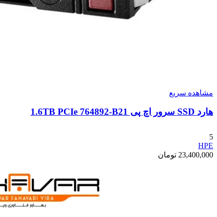
مشاهده سریع
هارد SSD سرور اچ پی 1.6TB PCIe 764892-B21
5
HPE
23,400,000
تومان