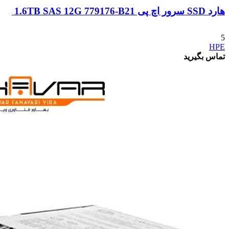
هارد SSD سرور اچ پی 1.6TB SAS 12G 779176-B21
5
HPE
تماس بگیرید