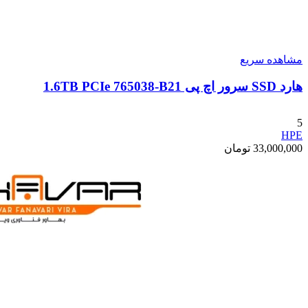
مشاهده سریع
هارد SSD سرور اچ پی 1.6TB PCIe 765038-B21
5
HPE
33,000,000
تومان