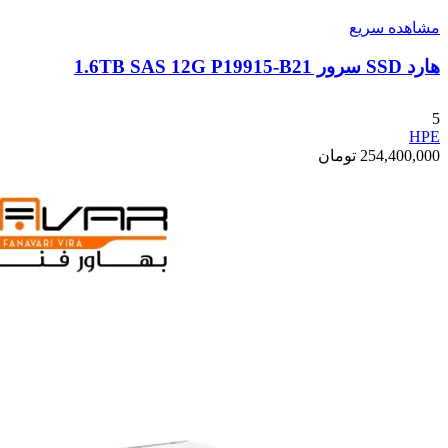
مشاهده سریع
هارد SSD سرور 1.6TB SAS 12G P19915-B21
5
HPE
254,400,000
تومان