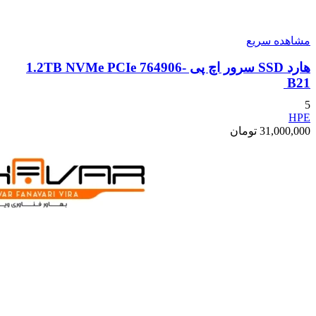
مشاهده سریع
هارد SSD سرور اچ پی 1.2TB NVMe PCIe 764906-
B21
5
HPE
31,000,000
تومان