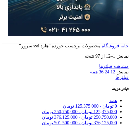
خانه
فروشگاه
محصولات برچسب خورده “هارد ssd سرور”
نمایش 1–12 از 97 نتیجه
مشاهده فیلترها
نمایش
12
24
36
همه
فیلترها
فیلتر هزینه
همه
0
تومان
-
125,375,000
تومان
125,375,000
تومان
-
250,750,000
تومان
250,750,000
تومان
-
376,125,000
تومان
376,125,000
تومان
-
501,500,000
تومان