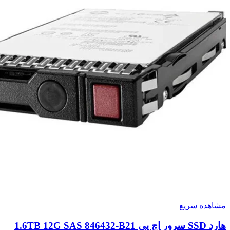
مشاهده سریع
هارد SSD سرور اچ پی 1.6TB 12G SAS 846432-B21