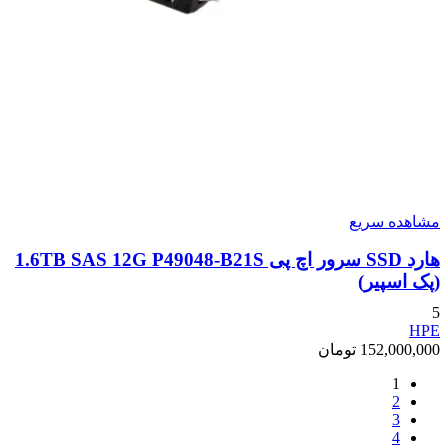
مشاهده سریع
هارد SSD سرور اچ پی 1.6TB SAS 12G P49048-B21S
(پک اسپیر)
5
HPE
152,000,000
تومان
1
2
3
4