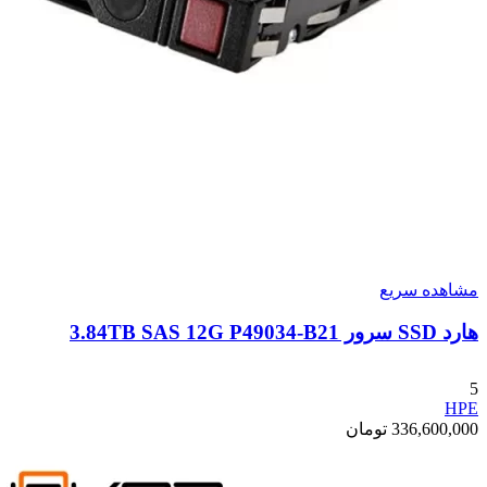
مشاهده سریع
هارد SSD سرور 3.84TB SAS 12G P49034-B21
5
HPE
336,600,000
تومان