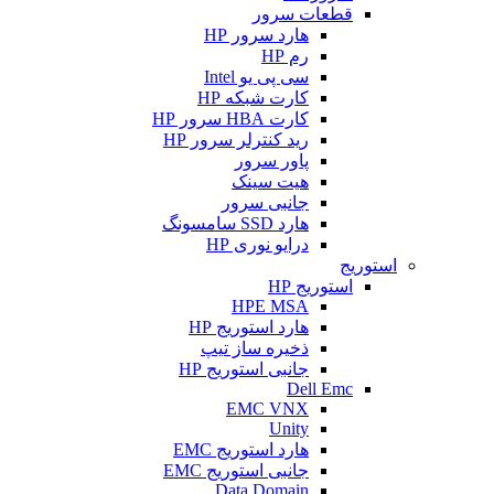
قطعات سرور
هارد سرور HP
رم HP
سی پی یو Intel
کارت شبکه HP
کارت HBA سرور HP
رید کنترلر سرور HP
پاور سرور
هیت سینک
جانبی سرور
هارد SSD سامسونگ
درایو نوری HP
استوریج
استوریج HP
HPE MSA
هارد استوریج HP
ذخیره ساز تیپ
جانبی استوریج HP
Dell Emc
EMC VNX
Unity
هارد استوریج EMC
جانبی استوریج EMC
Data Domain