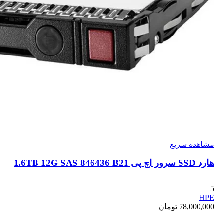
مشاهده سریع
هارد SSD سرور اچ پی 1.6TB 12G SAS 846436-B21
5
HPE
78,000,000
تومان