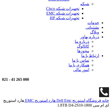
شبکه
تجهیزات شبکه Cisco
تجهیزات شبکه EMC
تجهیزات شبکه HP
خدمات
پشتیبانی
وبلاگ
درباره بهاور
درباره ما
کاتالوگ
مجوزها
ارتباط با ما
تماس با ما
همکاری با ما
امور مالی
021
-
000 265 41
خانه
فروشگاه
استوریج
Dell Emc
هارد استوریج EMC
هارد استوریج
ای ام سی 1.8TB D4-2S10-1800