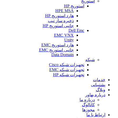
استوریج
استوریج HP
HPE MSA
هارد استوریج HP
ذخیره ساز تیپ
جانبی استوریج HP
Dell Emc
EMC VNX
Unity
هارد استوریج EMC
جانبی استوریج EMC
Data Domain
شبکه
تجهیزات شبکه Cisco
تجهیزات شبکه EMC
تجهیزات شبکه HP
خدمات
پشتیبانی
وبلاگ
درباره بهاور
درباره ما
کاتالوگ
مجوزها
ارتباط با ما