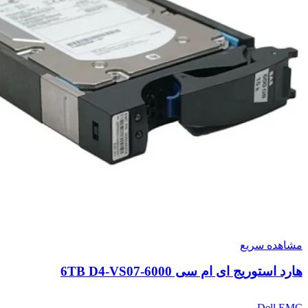
مشاهده سریع
هارد استوریج ای ام سی 6TB D4-VS07-6000
Dell EMC