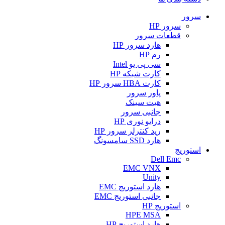
سرور
سرور HP
قطعات سرور
هارد سرور HP
رم HP
سی پی یو Intel
کارت شبکه HP
کارت HBA سرور HP
پاور سرور
هیت سینک
جانبی سرور
درایو نوری HP
رید کنترلر سرور HP
هارد SSD سامسونگ
استوریج
Dell Emc
EMC VNX
Unity
هارد استوریج EMC
جانبی استوریج EMC
استوریج HP
HPE MSA
هارد استوریج HP