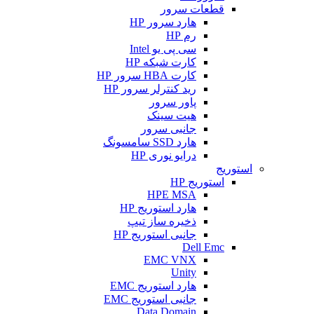
قطعات سرور
هارد سرور HP
رم HP
سی پی یو Intel
کارت شبکه HP
کارت HBA سرور HP
رید کنترلر سرور HP
پاور سرور
هیت سینک
جانبی سرور
هارد SSD سامسونگ
درایو نوری HP
استوریج
استوریج HP
HPE MSA
هارد استوریج HP
ذخیره ساز تیپ
جانبی استوریج HP
Dell Emc
EMC VNX
Unity
هارد استوریج EMC
جانبی استوریج EMC
Data Domain