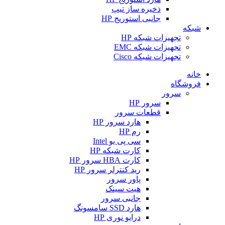
ذخیره ساز تیپ
جانبی استوریج HP
شبکه
تجهیزات شبکه HP
تجهیزات شبکه EMC
تجهیزات شبکه Cisco
خانه
فروشگاه
سرور
سرور HP
قطعات سرور
هارد سرور HP
رم HP
سی پی یو Intel
کارت شبکه HP
کارت HBA سرور HP
رید کنترلر سرور HP
پاور سرور
هیت سینک
جانبی سرور
هارد SSD سامسونگ
درایو نوری HP