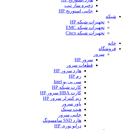
ذخیره ساز تیپ
جانبی استوریج HP
شبکه
تجهیزات شبکه HP
تجهیزات شبکه EMC
تجهیزات شبکه Cisco
خانه
فروشگاه
سرور
سرور HP
قطعات سرور
هارد سرور HP
رم HP
سی پی یو Intel
کارت شبکه HP
کارت HBA سرور HP
رید کنترلر سرور HP
پاور سرور
هیت سینک
جانبی سرور
هارد SSD سامسونگ
درایو نوری HP