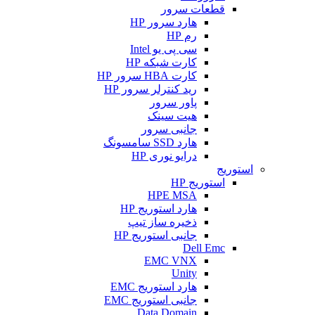
قطعات سرور
هارد سرور HP
رم HP
سی پی یو Intel
کارت شبکه HP
کارت HBA سرور HP
رید کنترلر سرور HP
پاور سرور
هیت سینک
جانبی سرور
هارد SSD سامسونگ
درایو نوری HP
استوریج
استوریج HP
HPE MSA
هارد استوریج HP
ذخیره ساز تیپ
جانبی استوریج HP
Dell Emc
EMC VNX
Unity
هارد استوریج EMC
جانبی استوریج EMC
Data Domain