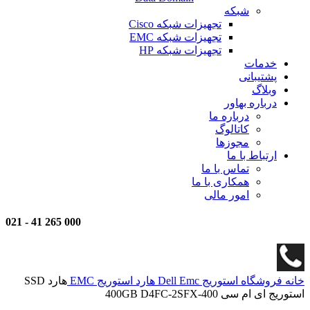
شبکه
تجهیزات شبکه Cisco
تجهیزات شبکه EMC
تجهیزات شبکه HP
خدمات
پشتیبانی
وبلاگ
درباره بهاور
درباره ما
کاتالوگ
مجوزها
ارتباط با ما
تماس با ما
همکاری با ما
امور مالی
021
-
000 265 41
خانه
فروشگاه
استوریج
Dell Emc
هارد استوریج EMC
هارد SSD
استوریج ای ام سی 400GB D4FC-2SFX-400