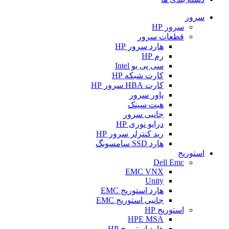
سرور
سرور HP
قطعات سرور
هارد سرور HP
رم HP
سی پی یو Intel
کارت شبکه HP
کارت HBA سرور HP
پاور سرور
هیت سینک
جانبی سرور
درایو نوری HP
رید کنترلر سرور HP
هارد SSD سامسونگ
استوریج
Dell Emc
EMC VNX
Unity
هارد استوریج EMC
جانبی استوریج EMC
استوریج HP
HPE MSA
هارد استوریج HP