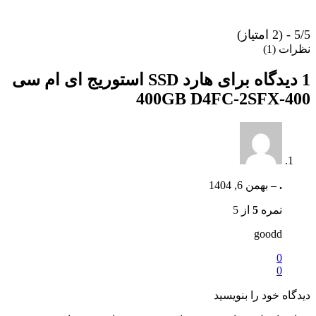
5/5 - (2 امتیاز)
نظرات (1)
1 دیدگاه برای
هارد SSD استوریج ای ام سی
400GB D4FC-2SFX-400
.
–
بهمن 6, 1404
نمره
5
از 5
goodd
0
0
دیدگاه خود را بنویسید