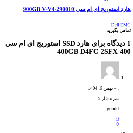
هارد استوریج ای ام سی 900GB V-V4-290010
Dell EMC
تماس بگیرید
1 دیدگاه برای
هارد SSD استوریج ای ام سی
400GB D4FC-2SFX-400
.
–
بهمن 6, 1404
نمره
5
از 5
goodd
0
0