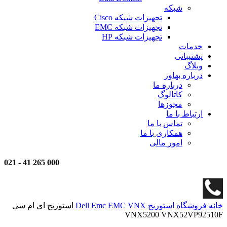
شبکه
تجهیزات شبکه Cisco
تجهیزات شبکه EMC
تجهیزات شبکه HP
خدمات
پشتیبانی
وبلاگ
درباره بهاور
درباره ما
کاتالوگ
مجوزها
ارتباط با ما
تماس با ما
همکاری با ما
امور مالی
021
-
000 265 41
خانه
فروشگاه
استوریج
EMC VNX
Dell Emc
استوریج ای ام سی
VNX5200 VNX52VP92510F