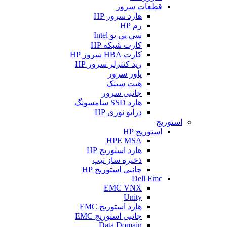
قطعات سرور
هارد سرور HP
رم HP
سی پی یو Intel
کارت شبکه HP
کارت HBA سرور HP
رید کنترلر سرور HP
پاور سرور
هیت سینک
جانبی سرور
هارد SSD سامسونگ
درایو نوری HP
استوریج
استوریج HP
HPE MSA
هارد استوریج HP
ذخیره ساز تیپ
جانبی استوریج HP
Dell Emc
EMC VNX
Unity
هارد استوریج EMC
جانبی استوریج EMC
Data Domain