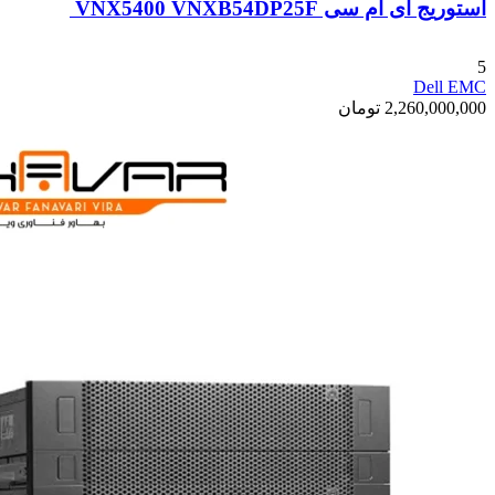
استوریج ای ام سی VNX5400 VNXB54DP25F
5
Dell EMC
2,260,000,000
تومان