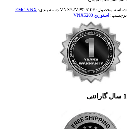
شناسه محصول:
VNX52VP92510F
دسته بندی:
EMC VNX
برچسب:
استوریج VNX5200
1 سال گارانتی