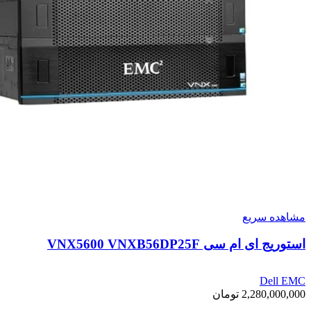
مشاهده سریع
استوریج ای ام سی VNX5600 VNXB56DP25F
Dell EMC
2,280,000,000
تومان