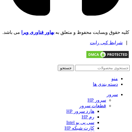
کلیه حقوق وبسایت محفوظ و متعلق به
بهاور فناوری ویرا
می باشد.
|
شرایط کپی رایت
جستجو
منو
دسته بندی ها
سرور
سرور HP
قطعات سرور
هارد سرور HP
رم HP
سی پی یو Intel
کارت شبکه HP