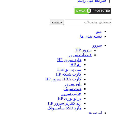
|
شرایط کپی رایت
جستجو
منو
دسته بندی ها
سرور
سرور HP
قطعات سرور
هارد سرور HP
رم HP
سی پی یو Intel
کارت شبکه HP
کارت HBA سرور HP
پاور سرور
هیت سینک
جانبی سرور
درایو نوری HP
رید کنترلر سرور HP
هارد SSD سامسونگ
استوریج