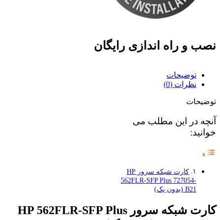
نصب و راه اندازی رایگان
توضیحات
نظرات (0)
توضیحات
آنچه در این مطلب می
خوانید:
کارت شبکه سرور HP
562FLR-SFP Plus 727054-
B21 (بدون پک)
کارت شبکه سرور HP 562FLR-SFP Plus