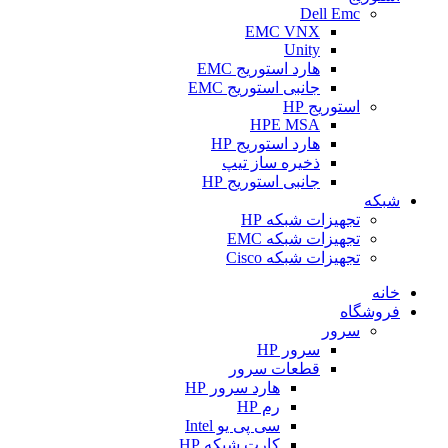
Dell Emc
EMC VNX
Unity
هارد استوریج EMC
جانبی استوریج EMC
استوریج HP
HPE MSA
هارد استوریج HP
ذخیره ساز تیپ
جانبی استوریج HP
شبکه
تجهیزات شبکه HP
تجهیزات شبکه EMC
تجهیزات شبکه Cisco
خانه
فروشگاه
سرور
سرور HP
قطعات سرور
هارد سرور HP
رم HP
سی پی یو Intel
کارت شبکه HP