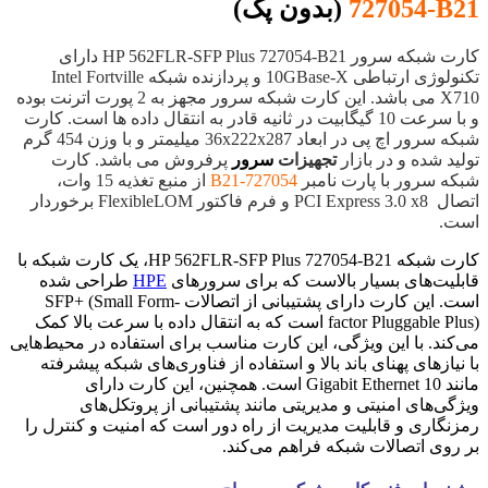
727054-B21
(بدون پک)
کارت شبکه سرور HP 562FLR-SFP Plus 727054-B21 دارای
تکنولوژی ارتباطی 10GBase-X و پردازنده شبکه Intel Fortville
X710 می باشد. این کارت شبکه سرور مجهز به 2 پورت اترنت بوده
و با سرعت 10 گیگابیت در ثانیه قادر به انتقال داده ها است. کارت
شبکه سرور اچ پی در ابعاد 36x222x287 میلیمتر و با وزن 454 گرم
تولید شده و در بازار
تجهیزات
سرور
پرفروش می باشد. کارت
شبکه سرور با پارت نامبر
727054-B21
از منبع تغذیه 15 وات،
اتصال PCI Express 3.0 x8 و فرم فاکتور FlexibleLOM برخوردار
است.
کارت شبکه HP 562FLR-SFP Plus 727054-B21، یک کارت شبکه با
قابلیت‌های بسیار بالاست که برای سرورهای
HPE
طراحی شده
است. این کارت دارای پشتیبانی از اتصالات SFP+ (Small Form-
factor Pluggable Plus) است که به انتقال داده با سرعت بالا کمک
می‌کند. با این ویژگی، این کارت مناسب برای استفاده در محیط‌هایی
با نیازهای پهنای باند بالا و استفاده از فناوری‌های شبکه پیشرفته
مانند 10 Gigabit Ethernet است. همچنین، این کارت دارای
ویژگی‌های امنیتی و مدیریتی مانند پشتیبانی از پروتکل‌های
رمزنگاری و قابلیت مدیریت از راه دور است که امنیت و کنترل را
بر روی اتصالات شبکه فراهم می‌کند.