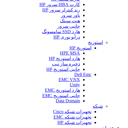
کارت HBA سرور HP
رید کنترلر سرور HP
پاور سرور
هیت سینک
جانبی سرور
هارد SSD سامسونگ
درایو نوری HP
استوریج
استوریج HP
HPE MSA
هارد استوریج HP
ذخیره ساز تیپ
جانبی استوریج HP
Dell Emc
EMC VNX
Unity
هارد استوریج EMC
جانبی استوریج EMC
Data Domain
شبکه
تجهیزات شبکه Cisco
تجهیزات شبکه EMC
تجهیزات شبکه HP
خدمات