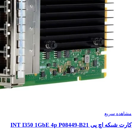
مشاهده سریع
کارت شبکه اچ پی INT I350 1GbE 4p P08449-B21