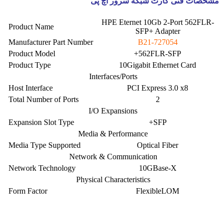
مشخصات فنی کارت شبکه سرور اچ پی
HPE Eternet 10Gb 2-Port 562FLR-
Product Name
SFP+ Adapter
Manufacturer Part Number
727054-B21
Product Model
562FLR-SFP+
Product Type
10Gigabit Ethernet Card
Interfaces/Ports
Host Interface
PCI Express 3.0 x8
Total Number of Ports
2
I/O Expansions
Expansion Slot Type
SFP+
Media & Performance
Media Type Supported
Optical Fiber
Network & Communication
Network Technology
10GBase-X
Physical Characteristics
Form Factor
FlexibleLOM