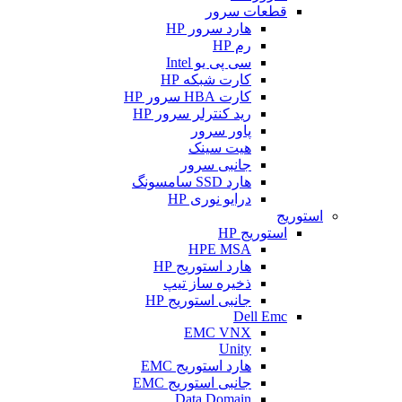
قطعات سرور
هارد سرور HP
رم HP
سی پی یو Intel
کارت شبکه HP
کارت HBA سرور HP
رید کنترلر سرور HP
پاور سرور
هیت سینک
جانبی سرور
هارد SSD سامسونگ
درایو نوری HP
استوریج
استوریج HP
HPE MSA
هارد استوریج HP
ذخیره ساز تیپ
جانبی استوریج HP
Dell Emc
EMC VNX
Unity
هارد استوریج EMC
جانبی استوریج EMC
Data Domain