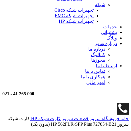
شبکه
تجهیزات شبکه Cisco
تجهیزات شبکه EMC
تجهیزات شبکه HP
خدمات
پشتیبانی
وبلاگ
درباره بهاور
درباره ما
کاتالوگ
مجوزها
ارتباط با ما
تماس با ما
همکاری با ما
امور مالی
021
-
000 265 41
خانه
فروشگاه
سرور
قطعات سرور
کارت شبکه HP
کارت شبکه
سرور HP 562FLR-SFP Plus 727054-B21 (بدون پک)