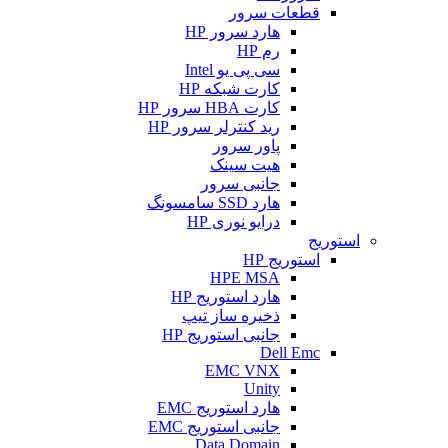
قطعات سرور
هارد سرور HP
رم HP
سی پی یو Intel
کارت شبکه HP
کارت HBA سرور HP
رید کنترلر سرور HP
پاور سرور
هیت سینک
جانبی سرور
هارد SSD سامسونگ
درایو نوری HP
استوریج
استوریج HP
HPE MSA
هارد استوریج HP
ذخیره ساز تیپ
جانبی استوریج HP
Dell Emc
EMC VNX
Unity
هارد استوریج EMC
جانبی استوریج EMC
Data Domain