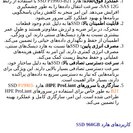
عملکرد فوق‌العاده:
هارد SSD P19903-B21 با استفاده از رابط
SAS 12G، سرعت انتقال داده‌ها را به طور چشمگیری
افزایش می‌دهد. این امر منجر به کاهش زمان پاسخگویی
برنامه‌ها و بهبود عملکرد کلی سرور می‌شود.
قابلیت اطمینان بالا:
SSDها به دلیل عدم وجود قطعات
متحرک، در برابر ضربه و لرزش مقاوم‌تر هستند و طول عمر
بیشتری نسبت به هارد دیسک‌های سنتی دارند. این ویژگی،
اطمینان از حفظ و نگهداری داده‌های حیاتی را تضمین می‌کند.
مصرف انرژی پایین:
SSDها نسبت به هارد دیسک‌های سنتی،
مصرف انرژی کمتری دارند. این امر به کاهش هزینه‌های
عملیاتی و حفظ محیط زیست کمک می‌کند.
سرعت دسترسی تصادفی بالا:
SSDها به دلیل ساختار خود،
سرعت دسترسی تصادفی بسیار بالایی دارند. این ویژگی برای
برنامه‌هایی که نیاز به دسترسی سریع به داده‌های پراکنده
دارند، بسیار حائز اهمیت است.
سازگاری با سرورهای HPE ProLiant:
هارد SSD
P19903-
B21
به طور خاص برای استفاده در سرورهای HPE ProLiant
طراحی شده است. این امر، سازگاری کامل و عملکرد بهینه
را تضمین می‌کند.
کاربردهای هارد SSD 960GB