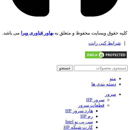
کلیه حقوق وبسایت محفوظ و متعلق به
بهاور فناوری ویرا
می باشد.
|
شرایط کپی رایت
جستجو
منو
دسته بندی ها
سرور
سرور HP
قطعات سرور
هارد سرور HP
رم HP
سی پی یو Intel
کارت شبکه HP