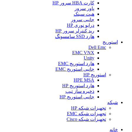
کارت HBA سرور HP
پاور سرور
هیت سینک
جانبی سرور
درایو نوری HP
رید کنترلر سرور HP
هارد SSD سامسونگ
استوریج
Dell Emc
EMC VNX
Unity
هارد استوریج EMC
جانبی استوریج EMC
استوریج HP
HPE MSA
هارد استوریج HP
ذخیره ساز تیپ
جانبی استوریج HP
شبکه
تجهیزات شبکه HP
تجهیزات شبکه EMC
تجهیزات شبکه Cisco
خانه