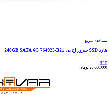
مشاهده سریع
هارد SSD سرور اچ پی 240GB SATA 6G 764925-B21
HPE
20,000,000
تومان