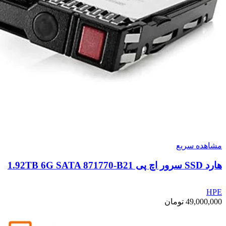
مشاهده سریع
هارد SSD سرور اچ پی 1.92TB 6G SATA 871770-B21
HPE
49,000,000
تومان