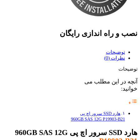
نصب و راه اندازی رایگان
توضیحات
نظرات (0)
توضیحات
آنچه در این مطلب می
خوانید:
هارد SSD سرور اچ پی
960GB SAS 12G P19903-B21
هارد SSD سرور اچ پی 960GB SAS 12G