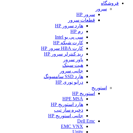
فروشگاه
سرور
سرور HP
قطعات سرور
هارد سرور HP
رم HP
سی پی یو Intel
کارت شبکه HP
کارت HBA سرور HP
رید کنترلر سرور HP
پاور سرور
هیت سینک
جانبی سرور
هارد SSD سامسونگ
درایو نوری HP
استوریج
استوریج HP
HPE MSA
هارد استوریج HP
ذخیره ساز تیپ
جانبی استوریج HP
Dell Emc
EMC VNX
Unity