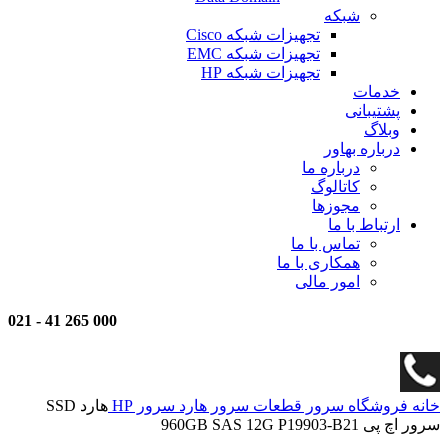
شبکه
تجهیزات شبکه Cisco
تجهیزات شبکه EMC
تجهیزات شبکه HP
خدمات
پشتیبانی
وبلاگ
درباره بهاور
درباره ما
کاتالوگ
مجوزها
ارتباط با ما
تماس با ما
همکاری با ما
امور مالی
021
-
000 265 41
خانه
فروشگاه
سرور
قطعات سرور
هارد سرور HP
هارد SSD
سرور اچ پی 960GB SAS 12G P19903-B21