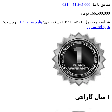
تماس با ما:
000 265 41 – 021
166,500,000
تومان
شناسه محصول:
P19903-B21
دسته بندی:
هارد سرور HP
برچسب:
هارد ssd سرور
1 سال گارانتی