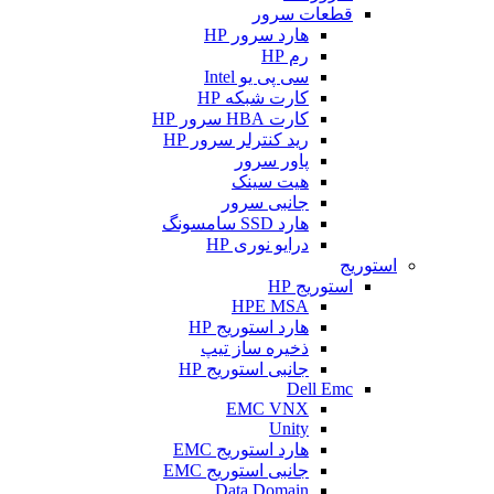
قطعات سرور
هارد سرور HP
رم HP
سی پی یو Intel
کارت شبکه HP
کارت HBA سرور HP
رید کنترلر سرور HP
پاور سرور
هیت سینک
جانبی سرور
هارد SSD سامسونگ
درایو نوری HP
استوریج
استوریج HP
HPE MSA
هارد استوریج HP
ذخیره ساز تیپ
جانبی استوریج HP
Dell Emc
EMC VNX
Unity
هارد استوریج EMC
جانبی استوریج EMC
Data Domain