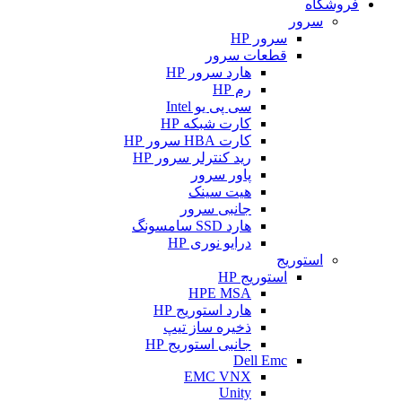
فروشگاه
سرور
سرور HP
قطعات سرور
هارد سرور HP
رم HP
سی پی یو Intel
کارت شبکه HP
کارت HBA سرور HP
رید کنترلر سرور HP
پاور سرور
هیت سینک
جانبی سرور
هارد SSD سامسونگ
درایو نوری HP
استوریج
استوریج HP
HPE MSA
هارد استوریج HP
ذخیره ساز تیپ
جانبی استوریج HP
Dell Emc
EMC VNX
Unity