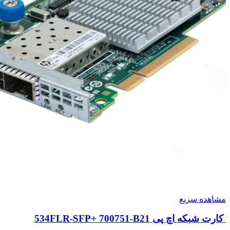
مشاهده سریع
کارت شبکه اچ پی 534FLR-SFP+ 700751-B21