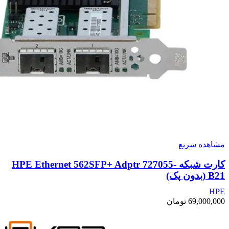
مشاهده سریع
کارت شبکه HPE Ethernet 562SFP+ Adptr 727055-
B21 (بدون پک)
HPE
69,000,000
تومان