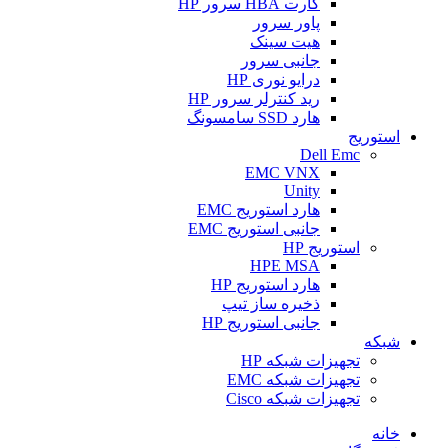
کارت HBA سرور HP
پاور سرور
هیت سینک
جانبی سرور
درایو نوری HP
رید کنترلر سرور HP
هارد SSD سامسونگ
استوریج
Dell Emc
EMC VNX
Unity
هارد استوریج EMC
جانبی استوریج EMC
استوریج HP
HPE MSA
هارد استوریج HP
ذخیره ساز تیپ
جانبی استوریج HP
شبکه
تجهیزات شبکه HP
تجهیزات شبکه EMC
تجهیزات شبکه Cisco
خانه