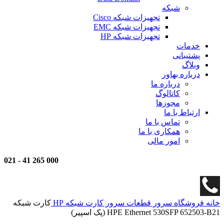
شبکه
تجهیزات شبکه Cisco
تجهیزات شبکه EMC
تجهیزات شبکه HP
خدمات
پشتیبانی
وبلاگ
درباره بهاور
درباره ما
کاتالوگ
مجوزها
ارتباط با ما
تماس با ما
همکاری با ما
امور مالی
021
-
000 265 41
خانه
فروشگاه
سرور
قطعات سرور
کارت شبکه HP
کارت شبکه
HPE Ethernet 530SFP 652503-B21 (پک اسپیر)