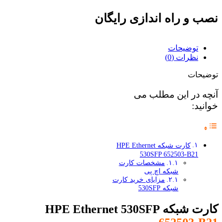
نصب و راه اندازی رایگان
توضیحات
نظرات (0)
توضیحات
آنچه در این مطلب می
خوانید:
کارت شبکه HPE Ethernet
530SFP 652503-B21
مشخصات کارت
شبکه اچ پی
مزایای خرید کارت
شبکه 530SFP
کارت شبکه HPE Ethernet 530SFP