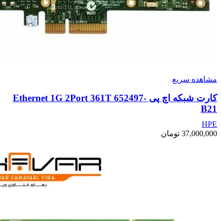
مشاهده سریع
کارت شبکه اچ پی Ethernet 1G 2Port 361T 652497-
B21
HPE
37,000,000
تومان