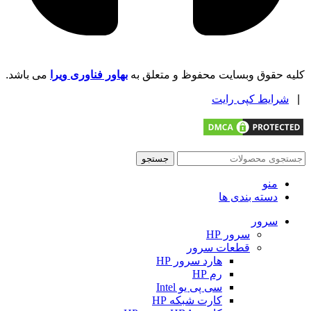
کلیه حقوق وبسایت محفوظ و متعلق به
بهاور فناوری ویرا
می باشد.
|
شرایط کپی رایت
جستجو
منو
دسته بندی ها
سرور
سرور HP
قطعات سرور
هارد سرور HP
رم HP
سی پی یو Intel
کارت شبکه HP