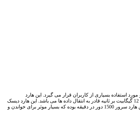
15 میلیمتر عرضه شده است و مورد استفاده بسیاری از کاربران قرار می گیرد. این هارد
مجهز به رابط SAS بوده و با سرعت 12 گیگابیت بر ثانیه قادر به انتقال داده ها می باشد. این هارد دیسک
از نوع اینترنال بوده و سازگار با مدل های HPE PROLIANT ML350 G9 / ML350 G10 / DL360 G9 می باشد. سرعت چرخش دیسک در این هارد سرور 1500 دور در دقیقه بوده که بسیار موثر برای خواندن و