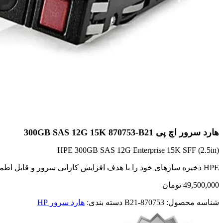
هارد سرور اچ پی 300GB SAS 12G 15K 870753-B21
HPE 300GB SAS 12G Enterprise 15K SFF (2.5in)
HPE ذخیره سازهای خود را با هدف افزایش کارایی سرور و قابل اطمینان بودن و به درخواست برنامه های کاربردی متناسب با حجم کار ارائه نموده است.
49,500,000
تومان
شناسه محصول:
870753-B21
دسته بندی:
هارد سرور HP