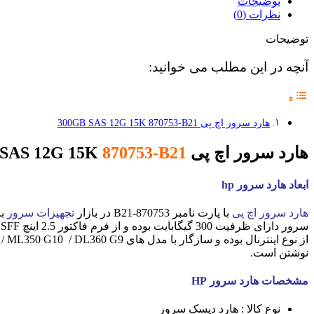
توضیحات
نظرات (0)
توضیحات
آنچه در این مطلب می خوانید:
هارد سرور اچ پی 300GB SAS 12G 15K 870753-B21
هارد سرور اچ پی 300GB SAS 12G 15K
870753-B21
ابعاد هارد سرور hp
هارد سرور اچ پی
با پارت نامبر 870753-B21 در بازار
تجهیزات سرور
سرور دارای ظرفیت 300 گیگابایت بوده و از فرم فاکتور 2.5 اینچ SFF برخوردار است.
نوشتن است.
مشخصات هارد سرور HP
نوع کالا : هارد دیسک سرور