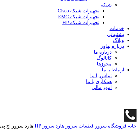
شبکه
تجهیزات شبکه Cisco
تجهیزات شبکه EMC
تجهیزات شبکه HP
خدمات
پشتیبانی
وبلاگ
درباره بهاور
درباره ما
کاتالوگ
مجوزها
ارتباط با ما
تماس با ما
همکاری با ما
امور مالی
خانه
فروشگاه
سرور
قطعات سرور
هارد سرور HP
هارد سرور اچ پی 00GB SAS 12G 15K 870753-B21