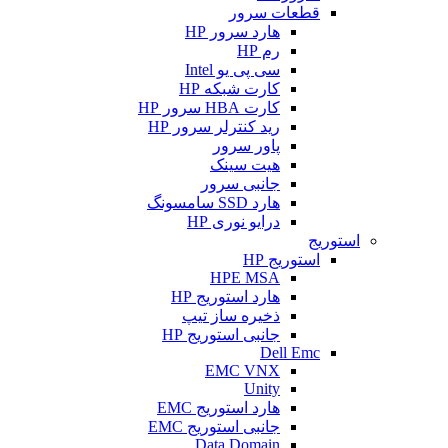
قطعات سرور
هارد سرور HP
رم HP
سی پی یو Intel
کارت شبکه HP
کارت HBA سرور HP
رید کنترلر سرور HP
پاور سرور
هیت سینک
جانبی سرور
هارد SSD سامسونگ
درایو نوری HP
استوریج
استوریج HP
HPE MSA
هارد استوریج HP
ذخیره ساز تیپ
جانبی استوریج HP
Dell Emc
EMC VNX
Unity
هارد استوریج EMC
جانبی استوریج EMC
Data Domain