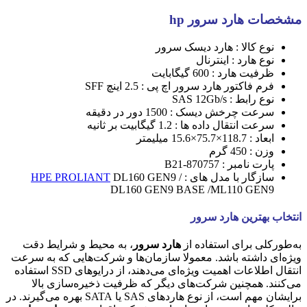
مشخصات هارد سرور hp
نوع کالا : هارد دیسک سرور
نوع هارد : اینترنال
ظرفیت هارد : 600 گیگابایت
فرم فاکتور هارد سرور اچ پی : 2.5 اینچ SFF
نوع رابط : SAS 12Gb/s
سرعت چرخش دیسک : 1500 دور در دقیقه
سرعت انتقال داده ها : 1.2 گیگابیت بر ثانیه
ابعاد : 118.7×75.7×15.6 میلیمتر
وزن : 450 گرم
پارت نامبر : 870757-B21
سازگار با مدل های :
DL160 GEN9 /
HPE PROLIANT
DL160 GEN9 BASE /ML110 GEN9
انتخاب بهترین هارد سرور
به‌طورکلی برای استفاده از
هارد سرور
، به محیط و شرایط دقت
ویژه‌ای داشته باشد. معمولا سازمان‌ها و شرکت‌هایی که به سرعت
انتقال اطلاعات اهمیت ویژه‌ای می‌دهند، از درایوهای SSD استفاده
می‌کنند. همچنین شرکت‌های دیگر که ظرفیت ذخیره‌سازی بالا
برایشان مهم است، از نوع هاردهای SAS یا SATA بهره می‌گیرند. در