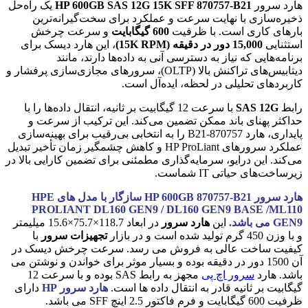
هارد سرور
HP 600GB SAS 12G 15K SFF 870757-B21
یک راه‌حل
ذخیره‌سازی با نهایت سرعت و عملکرد برای سخت‌گیرانه‌ترین
بارهای کاری است. با ظرفیت
600 گیگابایت
و سرعت چرخش
استثنایی
15,000 دور در دقیقه (15K RPM)
، این هارد دیسک برای
برنامه‌هایی که نیاز به دسترسی آنی به داده‌ها دارند، مانند
دیتابیس‌های تراکنش بالا (OLTP)، سرورهای مجازی‌سازی پرفشار و
کاربردهای تحلیلی در لحظه، ایده‌آل است.
رابط
SAS 12G
با سرعت 12 گیگابیت بر ثانیه، انتقال داده‌ها را با
حداکثر پهنای باند ممکن تضمین می‌کند. این ترکیب از سرعت و
پایداری، هارد 870757-B21 را به انتخابی بی‌رقیب برای بهینه‌سازی
عملکرد سرورهای HP ProLiant و کاهش چشمگیر زمان تأخیر تبدیل
می‌کند. این درایو، سرمایه‌گذاری مطمئنی برای تضمین کارایی بالا در
زیرساخت‌های حیاتی IT شماست.
هارد سرور HP 600GB 870757-B21 سازگار با مدل های HPE
PROLIANT DL160 GEN9 / DL160 GEN9 BASE /ML110
GEN9 می باشد.
این
هارد سرور
در ابعاد 118.7×75.7×15.6 میلیمتر
و با وزن 450 گرم تولید شده است و در بازار
تجهیزات سرور
با
کیفیت ساخت عالی به فروش می رسد. سرعت چرخش دیسک در
آن 1500 دور در دقیقه بوده و بسیار موثر برای خواندن و نوشتن می
باشد. هارد
سرور اچ پی
مجهز به رابط SAS بوده و با سرعت 12
گیگابیت بر ثانیه قادر به انتقال داده ها است.
هارد سرور HP
دارای
ظرفیت 600 گیگابایت و فرم فاکتور 2.5 اینچ SFF می باشد.