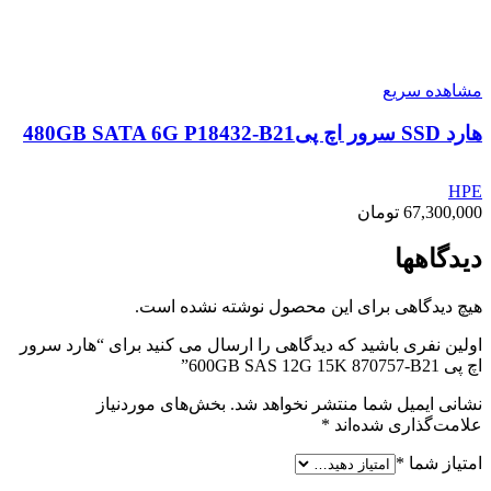
مشاهده سریع
هارد SSD سرور اچ پی480GB SATA 6G P18432-B21
HPE
67,300,000
تومان
دیدگاهها
هیچ دیدگاهی برای این محصول نوشته نشده است.
اولین نفری باشید که دیدگاهی را ارسال می کنید برای “هارد سرور
اچ پی 600GB SAS 12G 15K 870757-B21”
نشانی ایمیل شما منتشر نخواهد شد.
بخش‌های موردنیاز
علامت‌گذاری شده‌اند
*
امتیاز شما
*