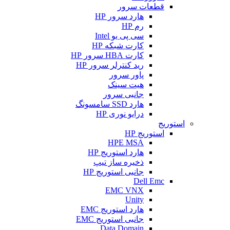
قطعات سرور
هارد سرور HP
رم HP
سی پی یو Intel
کارت شبکه HP
کارت HBA سرور HP
رید کنترلر سرور HP
پاور سرور
هیت سینک
جانبی سرور
هارد SSD سامسونگ
درایو نوری HP
استوریج
استوریج HP
HPE MSA
هارد استوریج HP
ذخیره ساز تیپ
جانبی استوریج HP
Dell Emc
EMC VNX
Unity
هارد استوریج EMC
جانبی استوریج EMC
Data Domain