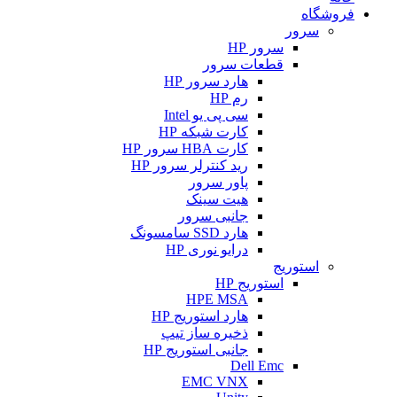
فروشگاه
سرور
سرور HP
قطعات سرور
هارد سرور HP
رم HP
سی پی یو Intel
کارت شبکه HP
کارت HBA سرور HP
رید کنترلر سرور HP
پاور سرور
هیت سینک
جانبی سرور
هارد SSD سامسونگ
درایو نوری HP
استوریج
استوریج HP
HPE MSA
هارد استوریج HP
ذخیره ساز تیپ
جانبی استوریج HP
Dell Emc
EMC VNX