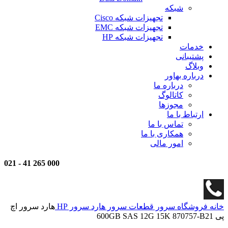
شبکه
تجهیزات شبکه Cisco
تجهیزات شبکه EMC
تجهیزات شبکه HP
خدمات
پشتیبانی
وبلاگ
درباره بهاور
درباره ما
کاتالوگ
مجوزها
ارتباط با ما
تماس با ما
همکاری با ما
امور مالی
021
-
000 265 41
خانه
فروشگاه
سرور
قطعات سرور
هارد سرور HP
هارد سرور اچ
پی 600GB SAS 12G 15K 870757-B21