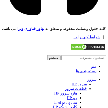
کلیه حقوق وبسایت محفوظ و متعلق به
بهاور فناوری ویرا
می باشد.
|
شرایط کپی رایت
جستجو
منو
دسته بندی ها
سرور
سرور HP
قطعات سرور
هارد سرور HP
رم HP
سی پی یو Intel
کارت شبکه HP