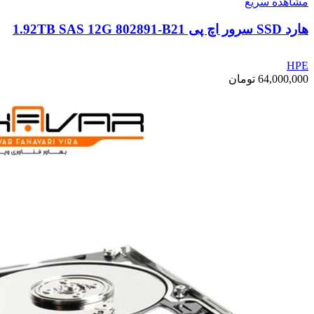
مشاهده سریع
هارد SSD سرور اچ پی 1.92TB SAS 12G 802891-B21
HPE
64,000,000
تومان