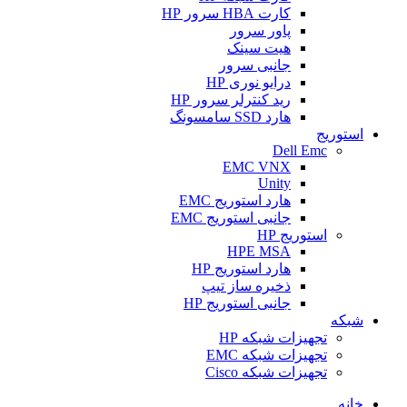
کارت HBA سرور HP
پاور سرور
هیت سینک
جانبی سرور
درایو نوری HP
رید کنترلر سرور HP
هارد SSD سامسونگ
استوریج
Dell Emc
EMC VNX
Unity
هارد استوریج EMC
جانبی استوریج EMC
استوریج HP
HPE MSA
هارد استوریج HP
ذخیره ساز تیپ
جانبی استوریج HP
شبکه
تجهیزات شبکه HP
تجهیزات شبکه EMC
تجهیزات شبکه Cisco
خانه