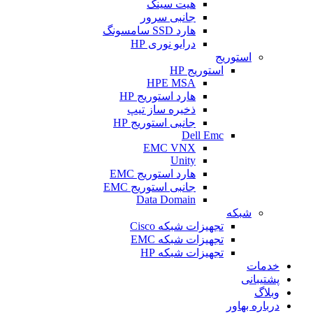
هیت سینک
جانبی سرور
هارد SSD سامسونگ
درایو نوری HP
استوریج
استوریج HP
HPE MSA
هارد استوریج HP
ذخیره ساز تیپ
جانبی استوریج HP
Dell Emc
EMC VNX
Unity
هارد استوریج EMC
جانبی استوریج EMC
Data Domain
شبکه
تجهیزات شبکه Cisco
تجهیزات شبکه EMC
تجهیزات شبکه HP
خدمات
پشتیبانی
وبلاگ
درباره بهاور