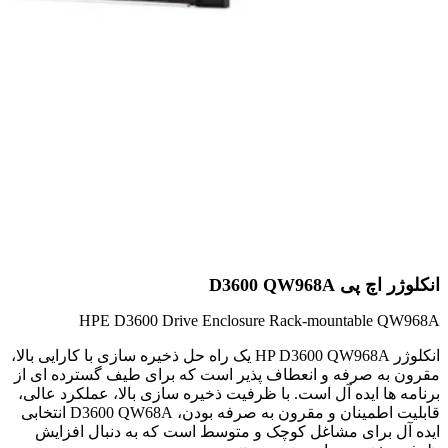
انکلوژر اچ پی D3600 QW968A
HPE D3600 Drive Enclosure Rack-mountable QW968A
انکلوژر HP D3600 QW968A یک راه حل ذخیره سازی با کارایی بالا،
مقرون به صرفه و انعطاف پذیر است که برای طیف گسترده ای از
برنامه ها ایده آل است. با ظرفیت ذخیره سازی بالا، عملکرد عالی،
قابلیت اطمینان و مقرون به صرفه بودن، D3600 QW68A انتخابی
ایده آل برای مشاغل کوچک و متوسط ​​است که به دنبال افزایش