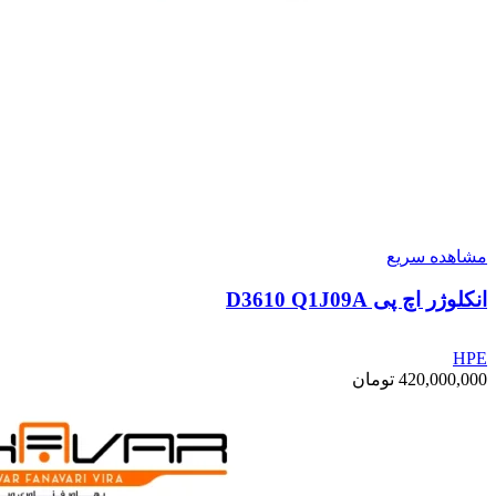
مشاهده سریع
انکلوژر اچ پی D3610 Q1J09A
HPE
420,000,000
تومان