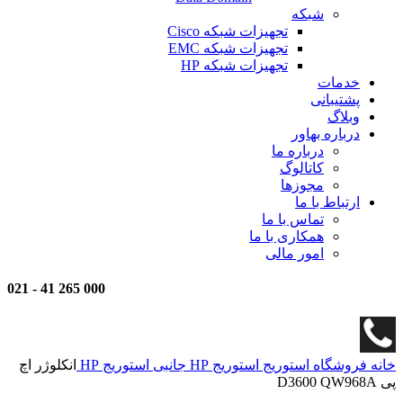
شبکه
تجهیزات شبکه Cisco
تجهیزات شبکه EMC
تجهیزات شبکه HP
خدمات
پشتیبانی
وبلاگ
درباره بهاور
درباره ما
کاتالوگ
مجوزها
ارتباط با ما
تماس با ما
همکاری با ما
امور مالی
021
-
000 265 41
خانه
فروشگاه
استوریج
استوریج HP
جانبی استوریج HP
انکلوژر اچ
پی D3600 QW968A