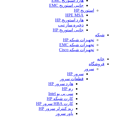
هارد استوریج EMC
جانبی استوریج EMC
استوریج HP
HPE MSA
هارد استوریج HP
ذخیره ساز تیپ
جانبی استوریج HP
شبکه
تجهیزات شبکه HP
تجهیزات شبکه EMC
تجهیزات شبکه Cisco
خانه
فروشگاه
سرور
سرور HP
قطعات سرور
هارد سرور HP
رم HP
سی پی یو Intel
کارت شبکه HP
کارت HBA سرور HP
رید کنترلر سرور HP
پاور سرور