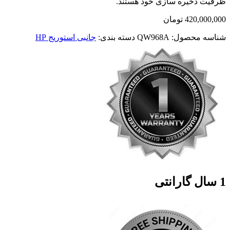
ظرفیت ذخیره سازی خود هستند.
420,000,000
تومان
شناسه محصول:
QW968A
دسته بندی:
جانبی استوریج HP
1 سال گارانتی