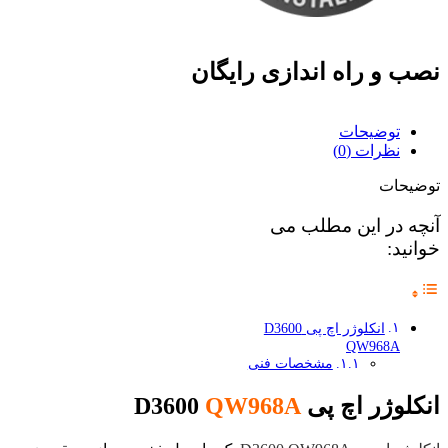
نصب و راه اندازی رایگان
توضیحات
نظرات (0)
توضیحات
آنچه در این مطلب می
خوانید:
انکلوژر اچ پی D3600
QW968A
مشخصات فنی
انکلوژر اچ پی D3600
QW968A