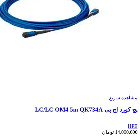
مشاهده سریع
پچ کورد اچ پی LC/LC OM4 5m QK734A
HPE
14,000,000
تومان