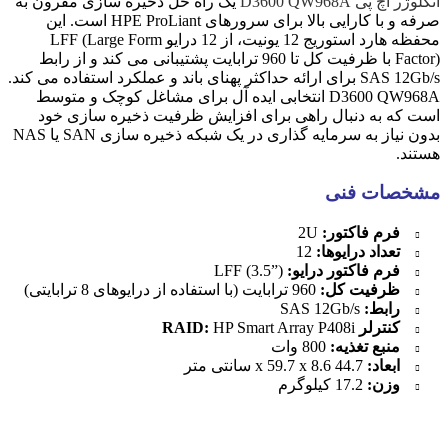
انکلوژر اچ پی D3600 QW968A
یک راه حل ذخیره سازی مقرون به
صرفه و با کارایی بالا برای سرورهای HPE ProLiant است. این
محفظه هارد استوریج 12 یونیت، از 12 درایو LFF (Large Form
Factor) با ظرفیت کل تا 960 ترابایت پشتیبانی می کند و از رابط
SAS 12Gb/s برای ارائه حداکثر پهنای باند و عملکرد استفاده می کند.
D3600 QW968A انتخابی ایده آل برای مشاغل کوچک و متوسط ​​
است که به دنبال راهی برای افزایش ظرفیت ذخیره سازی خود
بدون نیاز به سرمایه گذاری در یک شبکه ذخیره سازی SAN یا NAS
هستند.
مشخصات فنی
فرم فاکتور:
2U
تعداد درایوها:
12
فرم فاکتور درایو:
LFF (3.5”)
ظرفیت کل:
960 ترابایت (با استفاده از درایوهای 8 ترابایتی)
رابط:
SAS 12Gb/s
کنترلر RAID:
HP Smart Array P408i
منبع تغذیه:
800 وات
ابعاد:
44.7 x 59.7 x 8.6 سانتی متر
وزن:
17.2 کیلوگرم