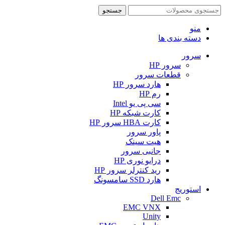
جستجو
منو
دسته بندی ها
سرور
سرور HP
قطعات سرور
هارد سرور HP
رم HP
سی پی یو Intel
کارت شبکه HP
کارت HBA سرور HP
پاور سرور
هیت سینک
جانبی سرور
درایو نوری HP
رید کنترلر سرور HP
هارد SSD سامسونگ
استوریج
Dell Emc
EMC VNX
Unity