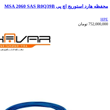
محفظه هارد استوریج اچ پی MSA 2060 SAS R0Q39B
HPE
752,000,000
تومان