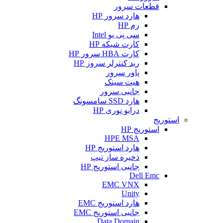
قطعات سرور
هارد سرور HP
رم HP
سی پی یو Intel
کارت شبکه HP
کارت HBA سرور HP
رید کنترلر سرور HP
پاور سرور
هیت سینک
جانبی سرور
هارد SSD سامسونگ
درایو نوری HP
استوریج
استوریج HP
HPE MSA
هارد استوریج HP
ذخیره ساز تیپ
جانبی استوریج HP
Dell Emc
EMC VNX
Unity
هارد استوریج EMC
جانبی استوریج EMC
Data Domain