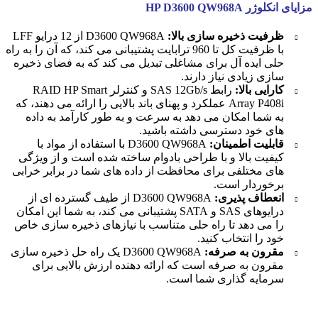
مزایای انکلوژر HP D3600 QW968A
ظرفیت ذخیره سازی بالا:
D3600 QW968A از 12 درایو LFF
با ظرفیت کل تا 960 ترابایت پشتیبانی می کند، که آن را به راه
حلی ایده آل برای مشاغلی تبدیل می کند که به فضای ذخیره
سازی زیادی نیاز دارند.
کارایی بالا:
رابط SAS 12Gb/s و کنترلر RAID HP Smart
Array P408i عملکرد و پهنای باند بالایی را ارائه می دهند، که
به شما امکان می دهد به سرعت و به طور کارآمد به داده
های خود دسترسی داشته باشید.
قابلیت اطمینان:
D3600 QW968A با استفاده از مواد با
کیفیت بالا و با طراحی بادوام ساخته شده است و از ویژگی
های مختلفی برای محافظت از داده های شما در برابر خرابی
برخوردار است.
انعطاف پذیری:
D3600 QW968A از طیف گسترده ای از
درایوهای SAS و SATA پشتیبانی می کند، به شما این امکان
را می دهد تا راه حلی متناسب با نیازهای ذخیره سازی خاص
خود را انتخاب کنید.
مقرون به صرفه:
D3600 QW968A یک راه حل ذخیره سازی
مقرون به صرفه است که ارائه دهنده ارزش بالایی برای
سرمایه گذاری شما است.