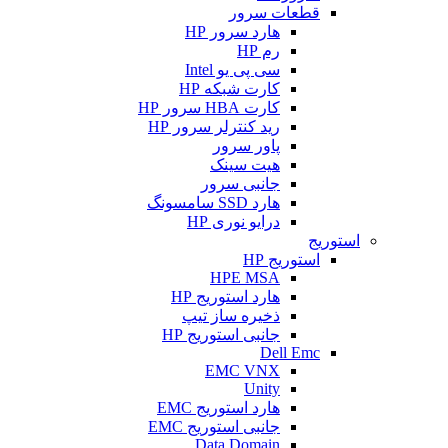
قطعات سرور
هارد سرور HP
رم HP
سی پی یو Intel
کارت شبکه HP
کارت HBA سرور HP
رید کنترلر سرور HP
پاور سرور
هیت سینک
جانبی سرور
هارد SSD سامسونگ
درایو نوری HP
استوریج
استوریج HP
HPE MSA
هارد استوریج HP
ذخیره ساز تیپ
جانبی استوریج HP
Dell Emc
EMC VNX
Unity
هارد استوریج EMC
جانبی استوریج EMC
Data Domain