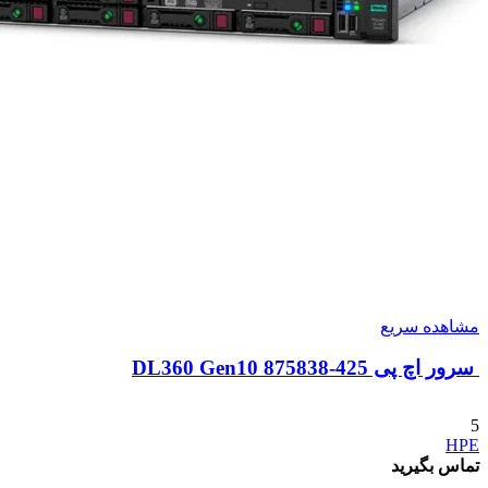
مشاهده سریع
سرور اچ پی DL360 Gen10 875838-425
5
HPE
تماس بگیرید