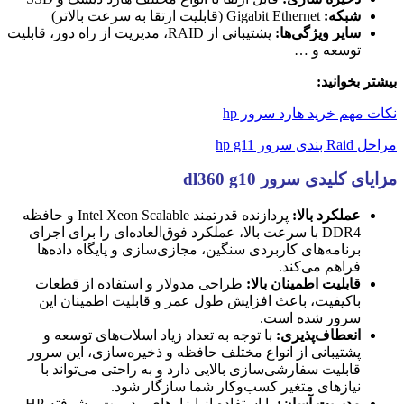
شبکه:
Gigabit Ethernet (قابلیت ارتقا به سرعت بالاتر)
سایر ویژگی‌ها:
پشتیبانی از RAID، مدیریت از راه دور، قابلیت
توسعه و …
بیشتر بخوانید:
نکات مهم خرید هارد سرور hp
مراحل Raid بندی سرور hp g11
مزایای کلیدی سرور dl360 g10
عملکرد بالا:
پردازنده قدرتمند Intel Xeon Scalable و حافظه
DDR4 با سرعت بالا، عملکرد فوق‌العاده‌ای را برای اجرای
برنامه‌های کاربردی سنگین، مجازی‌سازی و پایگاه داده‌ها
فراهم می‌کند.
قابلیت اطمینان بالا:
طراحی مدولار و استفاده از قطعات
باکیفیت، باعث افزایش طول عمر و قابلیت اطمینان این
سرور شده است.
انعطاف‌پذیری:
با توجه به تعداد زیاد اسلات‌های توسعه و
پشتیبانی از انواع مختلف حافظه و ذخیره‌سازی، این سرور
قابلیت سفارشی‌سازی بالایی دارد و به راحتی می‌تواند با
نیازهای متغیر کسب‌وکار شما سازگار شود.
مدیریت آسان:
با استفاده از ابزارهای مدیریت پیشرفته HP،