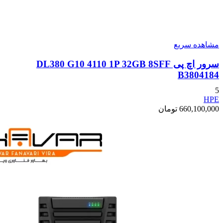
مشاهده سریع
سرور اچ پی DL380 G10 4110 1P 32GB 8SFF
B3804184
5
HPE
660,100,000
تومان