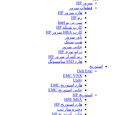
سرور HP
قطعات سرور
هارد سرور HP
رم HP
سی پی یو Intel
کارت شبکه HP
کارت HBA سرور HP
پاور سرور
هیت سینک
جانبی سرور
درایو نوری HP
رید کنترلر سرور HP
هارد SSD سامسونگ
استوریج
Dell Emc
EMC VNX
Unity
هارد استوریج EMC
جانبی استوریج EMC
استوریج HP
HPE MSA
هارد استوریج HP
ذخیره ساز تیپ
جانبی استوریج HP