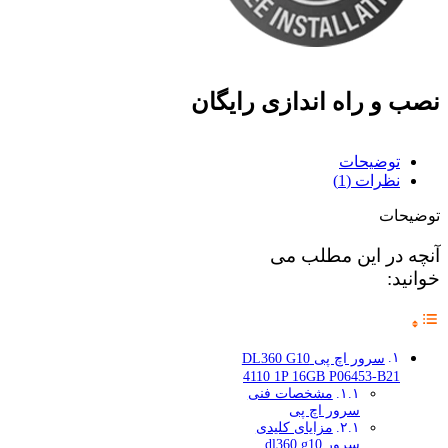
نصب و راه اندازی رایگان
توضیحات
نظرات (1)
توضیحات
آنچه در این مطلب می
خوانید:
سرور اچ پی DL360 G10
4110 1P 16GB P06453-B21
مشخصات فنی
سرور اچ پی
مزایای کلیدی
سرور dl360 g10