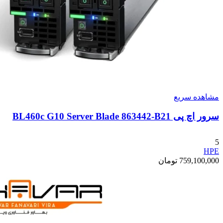
مشاهده سریع
سرور اچ پی BL460c G10 Server Blade 863442-B21
5
HPE
759,100,000
تومان