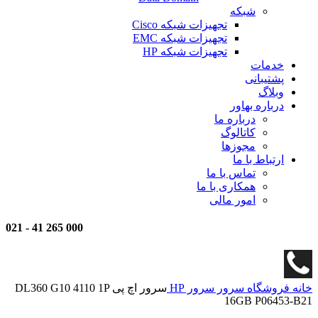
شبکه
تجهیزات شبکه Cisco
تجهیزات شبکه EMC
تجهیزات شبکه HP
خدمات
پشتیبانی
وبلاگ
درباره بهاور
درباره ما
کاتالوگ
مجوزها
ارتباط با ما
تماس با ما
همکاری با ما
امور مالی
021
-
000 265 41
خانه
فروشگاه
سرور
سرور HP
سرور اچ پی DL360 G10 4110 1P
16GB P06453-B21