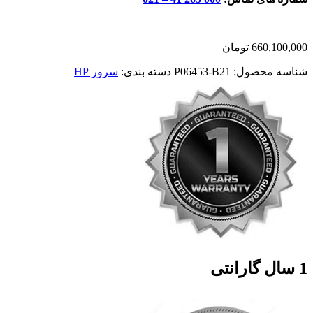
660,100,000
تومان
شناسه محصول:
P06453-B21
دسته بندی:
سرور HP
1 سال گارانتی