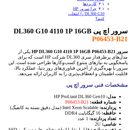
کاربردها
چرا سرور HP
DL360 G10 را انتخاب
کنیم؟
سرور اچ پی DL360 G10 4110 1P 16GB
P06453-B21
سرور HP DL360 G10 4110 1P 16GB P06453-B21
یکی از
مدل‌های پرطرفدار سری DL360 شرکت HP است که برای
پاسخگویی به نیازهای متنوع کسب‌وکارها طراحی شده است. این
سرور با بهره‌گیری از آخرین فناوری‌های روز دنیا، عملکرد بالا،
قابلیت اطمینان و انعطاف‌پذیری را به کاربران ارائه می‌دهد.
مشخصات فنی سرور اچ پی
مدل:
HP ProLiant DL360 Gen10
شماره قطعه:
P06453-B21
پردازنده:
Intel Xeon Scalable (مدل دقیق بسته به کانفیگ)
حافظه:
16 گیگابایت DDR4
تعداد پردازنده:
1 عدد
شاسی:
2U
ذخیره سازی:
قابل ارتقا با انواع مختلف هارد دیسک و SSD