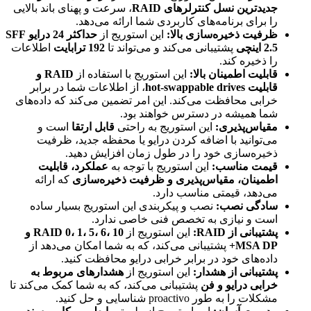
جدیدترین نسل کنترلرهای RAID
، سرعت و پهنای باند بالایی
را برای برنامه‌های کاربردی شما ارائه می‌دهد.
ظرفیت ذخیره‌سازی بالا:
این استوریج از
حداکثر 24 درایو SFF
2.5 اینچی
پشتیبانی می‌کند و می‌تواند تا
192 ترابایت
اطلاعات
را ذخیره کند.
قابلیت اطمینان بالا:
این استوریج با استفاده از
RAID و
قابلیت hot-swappable drives
، از اطلاعات شما در برابر
خرابی محافظت می‌کند. این امر تضمین می‌کند که داده‌های
شما همیشه در دسترس خواهند بود.
مقیاس‌پذیری:
این استوریج به راحتی
قابل ارتقا
است و
می‌توانید با اضافه کردن درایو یا محفظه جدید، ظرفیت
ذخیره‌سازی خود را در طول زمان افزایش دهید.
قیمت مناسب:
این استوریج با توجه به
عملکرد، قابلیت
اطمینان، مقیاس‌پذیری و ظرفیت ذخیره‌سازی
که ارائه
می‌دهد، قیمتی مناسب دارد.
سادگی نصب:
نصب و پیکربندی این استوریج بسیار ساده
است و نیازی به تخصص فنی خاصی ندارد.
پشتیبانی از RAID:
این استوریج از
RAID 0، 1، 5، 6، 10 و
MSA DP+
پشتیبانی می‌کند، که به شما امکان می‌دهد از
داده‌های خود در برابر خرابی درایو محافظت کنید.
پشتیبانی از هشدار:
این استوریج از
هشدارهای مربوط به
خرابی درایو و فن
پشتیبانی می‌کند، که به شما کمک می‌کند تا
مشکلات را به طور proactivo شناسایی و حل کنید.