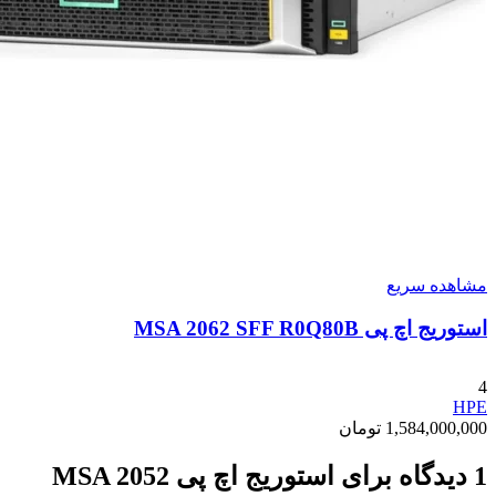
مشاهده سریع
استوریج اچ پی MSA 2062 SFF R0Q80B
4
HPE
1,584,000,000
تومان
1 دیدگاه برای
استوریج اچ پی MSA 2052