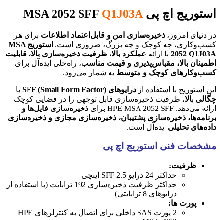
استوریج اچ پی MSA 2052 SFF
Q1J03A
در دنیای امروز،
ذخیره‌سازی امن و قابل‌اعتماد اطلاعات
برای هر
کسب‌وکاری، چه کوچک و چه بزرگ، ضروری است.
استوریج MSA
2052 Q1J03A
با ارائه
عملکرد بالا، ظرفیت ذخیره‌سازی بالا، قابلیت
اطمینان بالا، مقیاس‌پذیری و قیمت مناسب
، راه‌حلی ایده‌آل برای
کسب‌وکارهای کوچک و متوسط
به شمار می‌رود.
این استوریج با استفاده از
درایوهای SFF (Small Form Factor)
با
چگالی بالا
، ظرفیت ذخیره‌سازی قابل توجهی را در فضایی کوچک
ارائه می‌دهد. HPE MSA 2052 SFF برای
ذخیره‌سازی فایل‌ها و
برنامه‌ها، ذخیره‌سازی پشتیبان، ذخیره‌سازی مجازی و ذخیره‌سازی
داده‌های تحلیلی
ایده‌آل است.
مشخصات فنی استوریج اچ پی
ظرفیت:
حداکثر 24 درایو SFF 2.5 اینچی
حداکثر ظرفیت ذخیره‌سازی 192 ترابایت (با استفاده از
درایوهای 8 ترابایتی)
پورت ها:
2 پورت SAS داخلی برای اتصال به کنترلرهای HPE