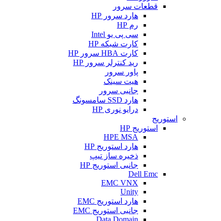
قطعات سرور
هارد سرور HP
رم HP
سی پی یو Intel
کارت شبکه HP
کارت HBA سرور HP
رید کنترلر سرور HP
پاور سرور
هیت سینک
جانبی سرور
هارد SSD سامسونگ
درایو نوری HP
استوریج
استوریج HP
HPE MSA
هارد استوریج HP
ذخیره ساز تیپ
جانبی استوریج HP
Dell Emc
EMC VNX
Unity
هارد استوریج EMC
جانبی استوریج EMC
Data Domain