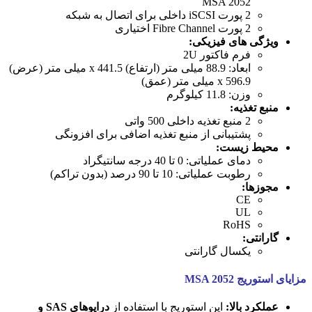
MSA 2052
2 پورت iSCSI داخلی برای اتصال به شبکه
2 پورت Fibre Channel اختیاری
ویژگی های فیزیکی:
فرم فاکتور 2U
ابعاد: 88.9 میلی متر (ارتفاع) x 441.5 میلی متر (عرض)
x 596.9 میلی متر (عمق)
وزن: 11.8 کیلوگرم
منبع تغذیه:
2 منبع تغذیه داخلی 500 واتی
پشتیبانی از منبع تغذیه اضافی برای افزونگی
محیط زیست:
دمای عملیاتی: 0 تا 40 درجه سانتیگراد
رطوبت عملیاتی: 10 تا 90 درصد (بدون تراکم)
مجوزها:
CE
UL
RoHS
گارانتی:
یکسال گارانتی
مزایای استوریج MSA 2052
عملکرد بالا:
این استوریج با استفاده از
درایوهای SAS و