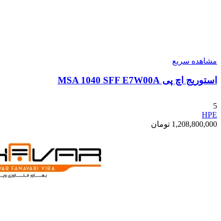
مشاهده سریع
استوریج اچ پی MSA 1040 SFF E7W00A
5
HPE
1,208,800,000
تومان