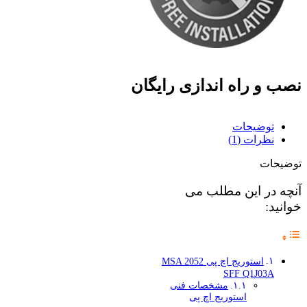
نصب و راه اندازی رایگان
توضیحات
نظرات (1)
توضیحات
آنچه در این مطلب می
خوانید:
استوریج اچ پی MSA 2052
SFF Q1J03A
مشخصات فنی
استوریج اچ پی