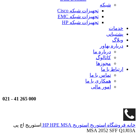
شبکه
تجهیزات شبکه Cisco
تجهیزات شبکه EMC
تجهیزات شبکه HP
خدمات
پشتیبانی
وبلاگ
درباره بهاور
درباره ما
کاتالوگ
مجوزها
ارتباط با ما
تماس با ما
همکاری با ما
امور مالی
021
-
000 265 41
خانه
فروشگاه
استوریج
استوریج HP
HPE MSA
استوریج اچ پی
MSA 2052 SFF Q1J03A