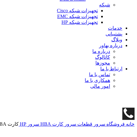
شبکه
تجهیزات شبکه Cisco
تجهیزات شبکه EMC
تجهیزات شبکه HP
خدمات
پشتیبانی
وبلاگ
درباره بهاور
درباره ما
کاتالوگ
مجوزها
ارتباط با ما
تماس با ما
همکاری با ما
امور مالی
خانه
فروشگاه
سرور
قطعات سرور
کارت HBA سرور HP
کارت HBA سرور اچ پی QMH2672 16Gb FC 710608-B21 (پک اسپیر)