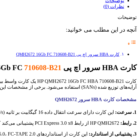
توضیحات
نظرات (0)
توضیحات
آنچه در این مطلب می خوانید:
کارت HBA سرور اچ پی QMH2672 16Gb FC 710608-B21
کارت HBA سرور اچ پی QMH2672 16Gb FC
710608-B21
کارت HP QMH2672 16Gb FC HBA 710608-B21 یک کارت واسط بین
آرایه‌های توزیع شده (SANs) استفاده می‌شود. برخی از مشخصات این کارت شامل موارد زیر می‌باشد:
مشخصات کارت HBA سرور
QMH2672
1. سرعت:
این کارت دارای سرعت انتقال داده 16 گیگابیت بر ثانیه (16Gb/s) است که این سرعت بسیار بالا برای اتصال به ذخیره‌سازی‌های پرقدرت و نیازمند به عملکرد بالا مناسب است.
2. رابط:
HP QMH2672 از رابط PCI Express 3.0 x8 پشتیبانی می‌کند که این رابط باعث اتصال سریع و پایدار به سرور می‌شود.
3. پشتیبانی از استاندارد:
این کارت از استاندارد‌های FC-PI 5.0، FC-TAPE 2.0 و FC-FS 2.0 پشتیبانی می‌کند که این استانداردها از امنیت و عملکرد بالایی برخوردار هستند.