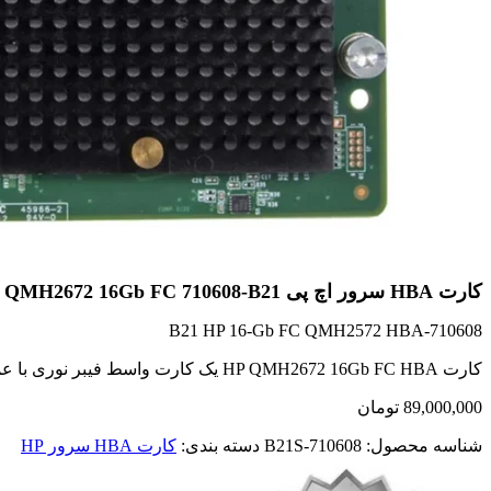
کارت HBA سرور اچ پی QMH2672 16Gb FC 710608-B21 (پک اسپیر)
710608-B21 HP 16-Gb FC QMH2572 HBA
کارت HP QMH2672 16Gb FC HBA یک کارت واسط فیبر نوری با عملکرد بالا برای اتصال سرورها به ذخیره‌سازی‌های پرقدرت است.
89,000,000
تومان
شناسه محصول:
710608-B21S
دسته بندی:
کارت HBA سرور HP