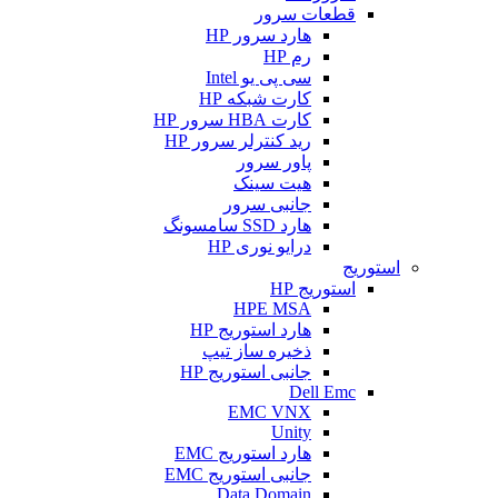
قطعات سرور
هارد سرور HP
رم HP
سی پی یو Intel
کارت شبکه HP
کارت HBA سرور HP
رید کنترلر سرور HP
پاور سرور
هیت سینک
جانبی سرور
هارد SSD سامسونگ
درایو نوری HP
استوریج
استوریج HP
HPE MSA
هارد استوریج HP
ذخیره ساز تیپ
جانبی استوریج HP
Dell Emc
EMC VNX
Unity
هارد استوریج EMC
جانبی استوریج EMC
Data Domain