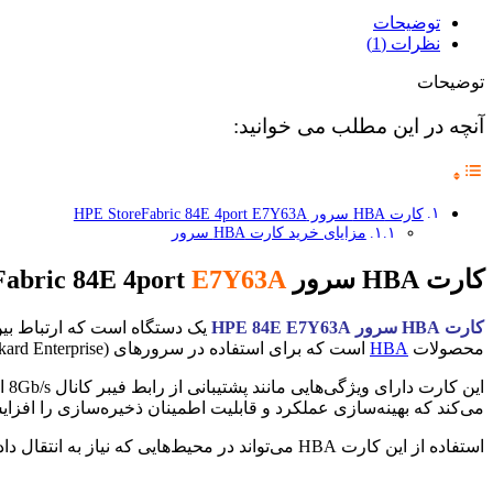
توضیحات
نظرات (1)
توضیحات
آنچه در این مطلب می خوانید:
کارت HBA سرور HPE StoreFabric 84E 4port E7Y63A
مزایای خرید کارت HBA سرور
کارت HBA سرور HPE StoreFabric 84E 4port
E7Y63A
کارت HBA سرور HPE 84E E7Y63A
یک دستگاه است که ارتباط بی
محصولات
HBA
است که برای استفاده در سرورهای HPE (Hewlett Packard Enterprise) طراحی شده است.
می‌کند که بهینه‌سازی عملکرد و قابلیت اطمینان ذخیره‌سازی را افزا
استفاده از این کارت HBA می‌تواند در محیط‌هایی که نیاز به انتقال داده‌های بزرگ و یا حساس به زمان دارند، مانند مراکز داده و سرورهای ذخیره‌سازی، بسیار مفید باشد.