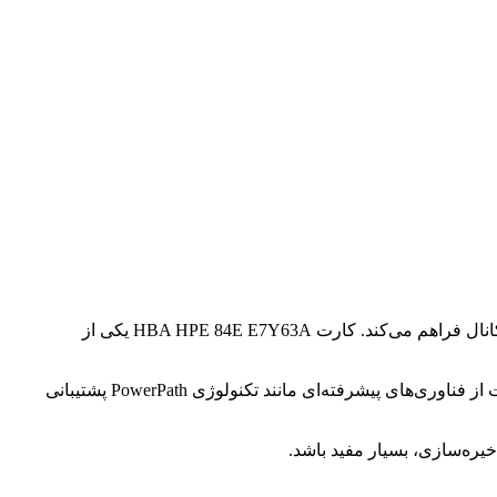
یا سیستم و دستگاه‌های ذخیره‌سازی از طریق رابط‌های فیبر کانال فراهم می‌کند. کارت HBA HPE 84E E7Y63A یکی از
این کارت دارای ویژگی‌هایی مانند پشتیبانی از رابط فیبر کانال 8Gb/s است که سرعت انتقال داده‌های بالایی فراهم می‌کند. همچنین، این کارت از فناوری‌های پیشرفته‌ای مانند تکنولوژی PowerPath پشتیبانی