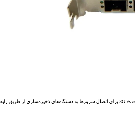
کارت HBA HPE 84E E7Y63A، یک کارت Host Bus Adapter با سرعت 8Gb/s برای اتصال سرورها به دست