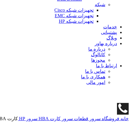
شبکه
تجهیزات شبکه Cisco
تجهیزات شبکه EMC
تجهیزات شبکه HP
خدمات
پشتیبانی
وبلاگ
درباره بهاور
درباره ما
کاتالوگ
مجوزها
ارتباط با ما
تماس با ما
همکاری با ما
امور مالی
خانه
فروشگاه
سرور
قطعات سرور
کارت HBA سرور HP
کارت HBA سرور HPE StoreFabric 84E 4port E7Y63A