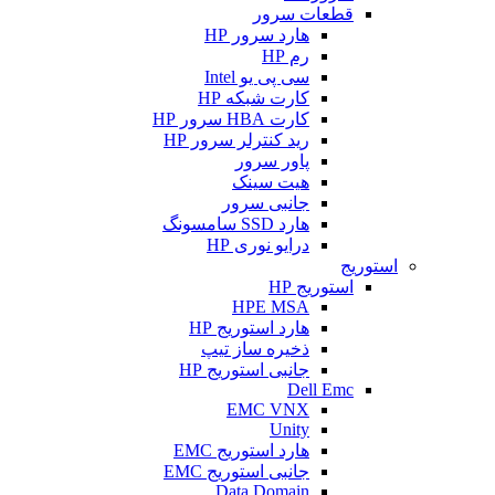
قطعات سرور
هارد سرور HP
رم HP
سی پی یو Intel
کارت شبکه HP
کارت HBA سرور HP
رید کنترلر سرور HP
پاور سرور
هیت سینک
جانبی سرور
هارد SSD سامسونگ
درایو نوری HP
استوریج
استوریج HP
HPE MSA
هارد استوریج HP
ذخیره ساز تیپ
جانبی استوریج HP
Dell Emc
EMC VNX
Unity
هارد استوریج EMC
جانبی استوریج EMC
Data Domain