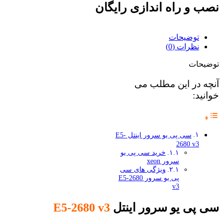
نصب و راه اندازی رایگان
توضیحات
نظرات (0)
توضیحات
آنچه در این مطلب می
خوانید:
سی پی یو سرور اینتل E5-
2680 v3
خرید سی پی یو
سرور xeon
ویژگی های سی
پی یو سرور E5-2680
v3
سی پی یو سرور اینتل
E5-2680 v3