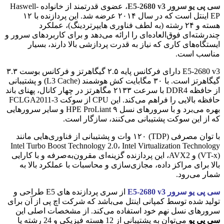
سی پی یو سرور E5-2680 v3
، عضوی قدرتمند از خانواده Haswell-
EP اینتل است که در سال ۲۰۱۴ عرضه شد. این پردازنده با ۱۲
هسته و ۲۴ رشته (به لطف فناوری هایپرتردینگ)، عملکرد
چندرشته‌ای فوق‌العاده‌ای را ارائه می‌دهد و برای کاربردهای سرور و
ایستگاه‌های کاری که نیاز به قدرت پردازشی بالا دارند، بسیار
مناسب است.
E5-2680 v3 دارای فرکانس پایه ۲.۵ گیگاهرتز و فرکانس بوست ۳.۳
گیگاهرتز است. با ۳۰ مگابایت کش هوشمند (L3 Cache) و پشتیبانی
از حافظه DDR4 با سرعت ۲۱۳۳ مگاهرتز در چهار کانال، پهنای باند
حافظه بالایی را فراهم می‌کند. این CPU از سوکت FCLGA2011-3
بهره می‌برد و با سرورهای نسل ۹ HPE ProLiant و سایر سرورهایی
که از این سوکت پشتیبانی می‌کنند، سازگار است.
با توان مصرفی (TDP) ۱۲۰ وات و پشتیبانی از فناوری‌هایی مانند
Intel Turbo Boost Technology 2.0، Intel Virtualization Technology
(VT-x) و AVX2، این پردازنده گزینه‌ای مقرون‌به‌صرفه و با کارایی
بالا برای مراکز داده، مجازی‌سازی و محاسبات با عملکرد بالا به
شمار می‌رود.
سی پی یو سرور E5-2680 v3
از سری پردازنده های E5 طراحی و
تولید شده توسط کمپانی اینتل می‌باشد که شرکت اچ پی از آن برای
سرورهای نسل نهم خود استفاده می‌کند. از مشخصات اصلی این
سی پی یو
می‌توان به پشتیبانی از 12 هسته فیزیکی و 24 رشته یا