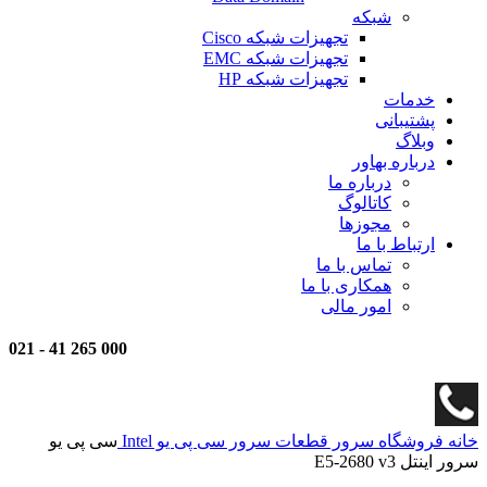
شبکه
تجهیزات شبکه Cisco
تجهیزات شبکه EMC
تجهیزات شبکه HP
خدمات
پشتیبانی
وبلاگ
درباره بهاور
درباره ما
کاتالوگ
مجوزها
ارتباط با ما
تماس با ما
همکاری با ما
امور مالی
021
-
000 265 41
خانه
فروشگاه
سرور
قطعات سرور
سی پی یو Intel
سی پی یو
سرور اینتل E5-2680 v3