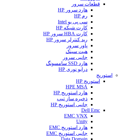
قطعات سرور
هارد سرور HP
رم HP
سی پی یو Intel
کارت شبکه HP
کارت HBA سرور HP
رید کنترلر سرور HP
پاور سرور
هیت سینک
جانبی سرور
هارد SSD سامسونگ
درایو نوری HP
استوریج
استوریج HP
HPE MSA
هارد استوریج HP
ذخیره ساز تیپ
جانبی استوریج HP
Dell Emc
EMC VNX
Unity
هارد استوریج EMC
جانبی استوریج EMC
Data Domain