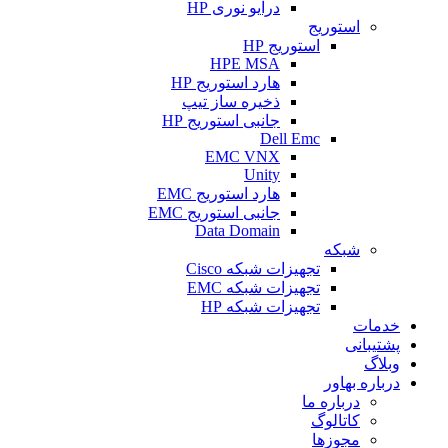
درایو نوری HP
استوریج
استوریج HP
HPE MSA
هارد استوریج HP
ذخیره ساز تیپ
جانبی استوریج HP
Dell Emc
EMC VNX
Unity
هارد استوریج EMC
جانبی استوریج EMC
Data Domain
شبکه
تجهیزات شبکه Cisco
تجهیزات شبکه EMC
تجهیزات شبکه HP
خدمات
پشتیبانی
وبلاگ
درباره بهاور
درباره ما
کاتالوگ
مجوزها