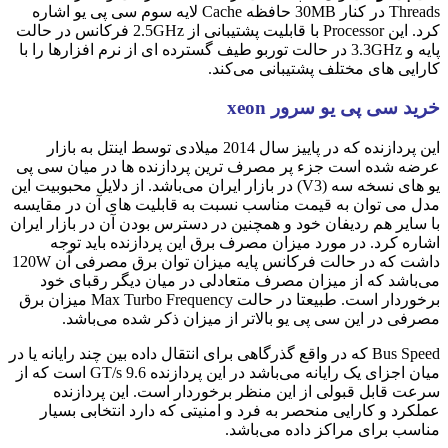
Threads در کنار 30MB حافظه Cache لایه سوم سی پی یو اشاره
کرد. این Processor با قابلیت پشتیبانی از 2.5GHz فرکانس در حالت
پایه و 3.3GHz در حالت توربو طیف گسترده ای از نرم افزارها را با
کارایی های مختلف پشتیبانی می‌کند.
خرید سی پی یو سرور xeon
این پردازنده که در پاییز سال 2014 میلادی توسط اینتل به بازار
عرضه شده است جزء پر مصرف ترین پردازنده ها در میان سی پی
یو های نسخه سه (V3) در بازار ایران می‌باشد. از دلایل محبوبیت این
مدل می توان به قیمت مناسب نسبت به قابلیت های آن در مقایسه
با سایر هم ردیفان خود و همچنین در دسترس بودن آن در بازار ایران
اشاره کرد. در مورد میزان مصرف برق این پردازنده باید توجه
داشت که در حالت فرکانس پایه میزان توان برق مصرفی آن 120W
می‌باشد که از میزان مصرف متعادلی در میان دیگر رقبای خود
برخوردار است. طبیعتا در حالت Max Turbo Frequency میزان برق
مصرفی در این سی پی یو بالاتر از میزان ذکر شده می‌باشد.
Bus Speed که در واقع گذرگاهی برای انتقال داده بین چند رایانه یا در
میان اجزای یک رایانه می‌باشد در این پردازنده 9.6 GT/s است که از
سرعت قابل قبولی از این منظر برخوردار است. این پردازنده
عملکرد و کارایی منحصر به فرد و امنیتی که دارد انتخابی بسیار
مناسب برای مراکز داده می‌باشد.