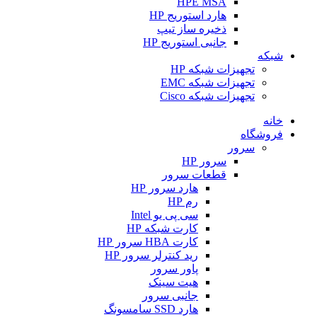
HPE MSA
هارد استوریج HP
ذخیره ساز تیپ
جانبی استوریج HP
شبکه
تجهیزات شبکه HP
تجهیزات شبکه EMC
تجهیزات شبکه Cisco
خانه
فروشگاه
سرور
سرور HP
قطعات سرور
هارد سرور HP
رم HP
سی پی یو Intel
کارت شبکه HP
کارت HBA سرور HP
رید کنترلر سرور HP
پاور سرور
هیت سینک
جانبی سرور
هارد SSD سامسونگ