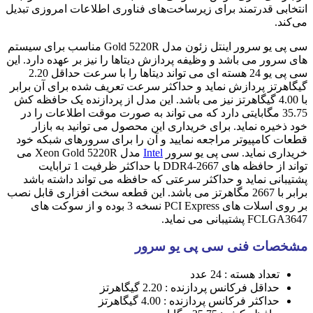
انتخابی قدرتمند برای زیرساخت‌های فناوری اطلاعات امروزی تبدیل
می‌کند.
سی پی یو سرور اینتل زئون مدل Gold 5220R مناسب برای سیستم
های سرور می باشد و وظیفه پردازش دیتاها را نیز بر عهده دارد. این
سی پی یو 24 هسته ای می تواند دیتاها را با سرعت حداقل 2.20
گیگاهرتز پردازش نماید و حداکثر سرعت تعریف شده برای آن برابر
با 4.00 گیگاهرتز نیز می باشد. این مدل از پردازنده یک حافظه کش
35.75 مگابایتی دارد که می تواند به صورت موقت اطلاعات را در
خود ذخیره نماید. برای خریداری این محصول می توانید به بازار
قطعات کامپیوتر مراجعه نمایید و آن را برای سرورهای شبکه خود
خریداری نماید. سی پی یو سرور
Intel
مدل Xeon Gold 5220R می
تواند از حافظه های DDR4-2667 با حداکثر ظرفیت 1 ترابایت
پشتیبانی نماید و حداکثر سرعتی که حافظه می تواند داشته باشد
برابر با 2667 مگاهرتز می باشد. این قطعه سخت افزاری قابل نصب
بر روی اسلات های PCI Express نسخه 3 بوده و از سوکت های
FCLGA3647 پشتیبانی می نماید.
مشخصات فنی سی پی یو سرور
تعداد هسته : 24 عدد
حداقل فرکانس پردازنده : 2.20 گیگاهرتز
حداکثر فرکانس پردازنده : 4.00 گیگاهرتز