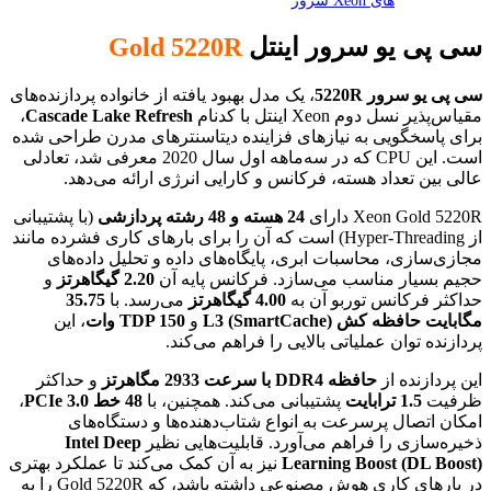
های Xeon سرور
سی پی یو سرور اینتل
Gold 5220R
سی پی یو سرور 5220R
، یک مدل بهبود یافته از خانواده پردازنده‌های
مقیاس‌پذیر نسل دوم Xeon اینتل با کدنام
Cascade Lake Refresh
،
برای پاسخگویی به نیازهای فزاینده دیتاسنترهای مدرن طراحی شده
است. این CPU که در سه‌ماهه اول سال 2020 معرفی شد، تعادلی
عالی بین تعداد هسته، فرکانس و کارایی انرژی ارائه می‌دهد.
Xeon Gold 5220R دارای
24 هسته و 48 رشته پردازشی
(با پشتیبانی
از Hyper-Threading) است که آن را برای بارهای کاری فشرده مانند
مجازی‌سازی، محاسبات ابری، پایگاه‌های داده و تحلیل داده‌های
حجیم بسیار مناسب می‌سازد. فرکانس پایه آن
2.20 گیگاهرتز
و
حداکثر فرکانس توربو آن به
4.00 گیگاهرتز
می‌رسد. با
35.75
مگابایت حافظه کش L3 (SmartCache)
و
TDP 150 وات
، این
پردازنده توان عملیاتی بالایی را فراهم می‌کند.
این پردازنده از
حافظه DDR4 با سرعت 2933 مگاهرتز
و حداکثر
ظرفیت
1.5 ترابایت
پشتیبانی می‌کند. همچنین، با
48 خط PCIe 3.0
،
امکان اتصال پرسرعت به انواع شتاب‌دهنده‌ها و دستگاه‌های
ذخیره‌سازی را فراهم می‌آورد. قابلیت‌هایی نظیر
Intel Deep
Learning Boost (DL Boost)
نیز به آن کمک می‌کند تا عملکرد بهتری
در بارهای کاری هوش مصنوعی داشته باشد، که Gold 5220R را به