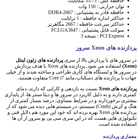
حافظه کش : 35.75 مگابایت
توان حرارتی : 150 وات
حافظه قادر به پشتیبانی : DDR4-2667
حداکثر اندازه حافظه : 1 ترابایت
حداکثر سرعت حافظه : 2667 مگاهرتز
سوکت قابل پشتیبانی : FCLGA3647
PCI Express : نسخه 3
پردازنده های
Xeon
سرور
در سرور های با پردازش بالا از سری
پردازنده های زئون اینتل
(Xeon)
استفاده می شود. پردازنده های Xeon با هدف پردازش
در سرور ها و ایستگاه های کاری طراحی و ساخته شدند و از خیلی
جهات با پردازنده های دسکتاپ،مانند Core i7 متفاوت هستند.
پردازنده های Xeon
نسبت به بازدهی و کارایی که دارند، دمای
کمتری دارند و به دلیل کاربرد در سرور ها و دیتا سنتر ها، از پایداری
بیشتری برخوردارند و در شرایط مساوی، درصد بسیار کمتری از
هنگ و کرش (Crash) سیستم، در سیستم هایی دیده می شود که از
پردازنده های Xeon بهره برده اند که خود این مورد هم دلایل فنی و
تکنولوژی هایی هست که در این سری سی پی یو سرور از آن ها
استفاده شده است.
معماری پردازنده