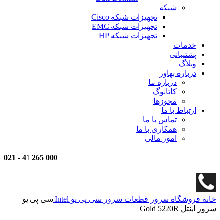
شبکه
تجهیزات شبکه Cisco
تجهیزات شبکه EMC
تجهیزات شبکه HP
خدمات
پشتیبانی
وبلاگ
درباره بهاور
درباره ما
کاتالوگ
مجوزها
ارتباط با ما
تماس با ما
همکاری با ما
امور مالی
021
-
000 265 41
خانه
فروشگاه
سرور
قطعات سرور
سی پی یو Intel
سی پی یو
سرور اینتل Gold 5220R