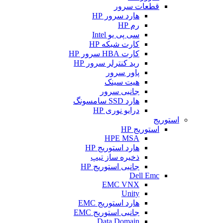
قطعات سرور
هارد سرور HP
رم HP
سی پی یو Intel
کارت شبکه HP
کارت HBA سرور HP
رید کنترلر سرور HP
پاور سرور
هیت سینک
جانبی سرور
هارد SSD سامسونگ
درایو نوری HP
استوریج
استوریج HP
HPE MSA
هارد استوریج HP
ذخیره ساز تیپ
جانبی استوریج HP
Dell Emc
EMC VNX
Unity
هارد استوریج EMC
جانبی استوریج EMC
Data Domain