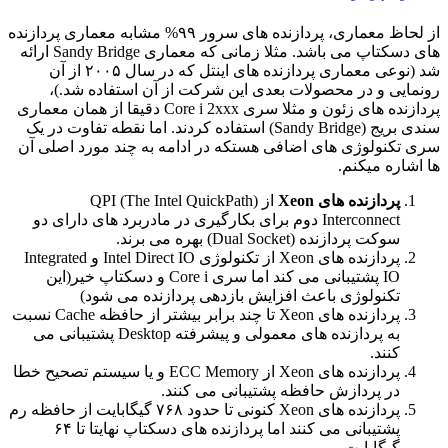
از لحاظ معماری، پردازنده های سرور ۹۹% مشابه معماری پردازنده
های دسکتاپ می باشد. مثلا زمانی که معماری Sandy Bridge ارائه
شد (نوعی معماری پردازنده های اینتل که در سال ۲۰۰۵ از آن
رونمایی و در محصولات بعدی این شرکت از آن استفاده شد.)،
پردازنده های زئون و مثلا سری Core i 2xxx دقیقا از همان معماری
سندی بریج (Sandy Bridge) استفاده کردند. اما نقطه تفاوت در یک
سری تکنولوژی های اضافی هستکه در ادامه به چند مورد اصلی آن
ها اشاره میکنم.
پردازنده های Xeon
از (QPI (The Intel QuickPath
Interconnect دوم برای بکارگیری در مادربرد های دارای دو
سوکت پردازنده (Dual Socket) بهره می برند.
پردازنده های Xeon از تکنولوژی Intel Direct IO و Integrated
IO پشتیبانی می کند اما سری Core i و دسکتاپ خیر(این
تکنولوژی باعث افزایش بازدهی پردازنده می شود)
پردازنده های Xeon تا چند برابر بیشتر از حافظه Cache نسبت
به پردازنده های معمولی و پیشرفته Desktop پشتیبانی می
کنند.
پردازنده های Xeon از ECC Memory و یا سیستم تصحیح خطا
در پردازش حافظه پشتیبانی می کنند.
پردازنده های Xeon کنونی تا حدود ۷۶۸ گیگابایت از حافظه رم
پشتیبانی می کنند اما پردازنده های دسکتاپ نهایتا تا ۶۴
گیگابایت.