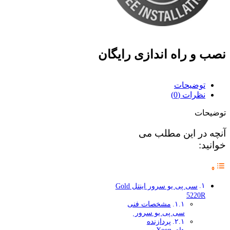
نصب و راه اندازی رایگان
توضیحات
نظرات (0)
توضیحات
آنچه در این مطلب می
خوانید:
سی پی یو سرور اینتل Gold
5220R
مشخصات فنی
سی پی یو سرور
پردازنده