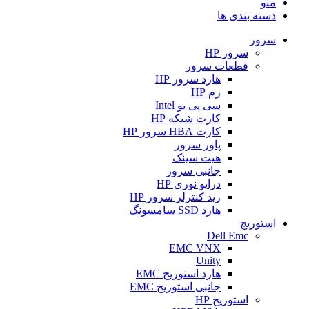
منو
دسته بندی ها
سرور
سرور HP
قطعات سرور
هارد سرور HP
رم HP
سی پی یو Intel
کارت شبکه HP
کارت HBA سرور HP
پاور سرور
هیت سینک
جانبی سرور
درایو نوری HP
رید کنترلر سرور HP
هارد SSD سامسونگ
استوریج
Dell Emc
EMC VNX
Unity
هارد استوریج EMC
جانبی استوریج EMC
استوریج HP