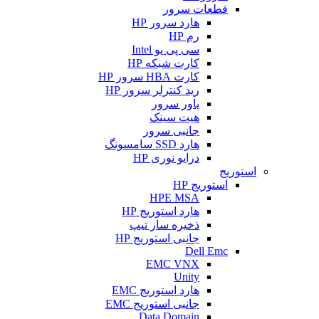
قطعات سرور
هارد سرور HP
رم HP
سی پی یو Intel
کارت شبکه HP
کارت HBA سرور HP
رید کنترلر سرور HP
پاور سرور
هیت سینک
جانبی سرور
هارد SSD سامسونگ
درایو نوری HP
استوریج
استوریج HP
HPE MSA
هارد استوریج HP
ذخیره ساز تیپ
جانبی استوریج HP
Dell Emc
EMC VNX
Unity
هارد استوریج EMC
جانبی استوریج EMC
Data Domain