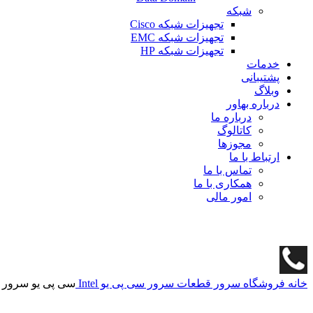
شبکه
تجهیزات شبکه Cisco
تجهیزات شبکه EMC
تجهیزات شبکه HP
خدمات
پشتیبانی
وبلاگ
درباره بهاور
درباره ما
کاتالوگ
مجوزها
ارتباط با ما
تماس با ما
همکاری با ما
امور مالی
خانه
فروشگاه
سرور
قطعات سرور
سی پی یو Intel
سی پی یو سرور اینتل 4210