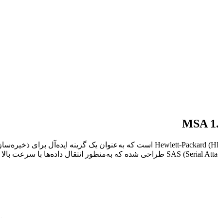
هارد استوریج MSA 1.6TB J9F39SB یکی از محصولات برتر شرکت Hewlett-Packard (HP) اس
با استفاده از تکنولوژی SAS (Serial Attached SCSI) طراحی شده که به‌منظور ا