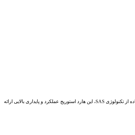
این هارد استوریج با ظرفیت 1.6 ترابایت و سرعت انتقال داده 12 گیگابیت بر ثانیه، ایده‌آل برای محیط‌های سازمانی و دیتاسنترهاست. با استفاده از تکنولوژی SAS، این هارد استوریج عملکرد و پایداری بالایی ارائه