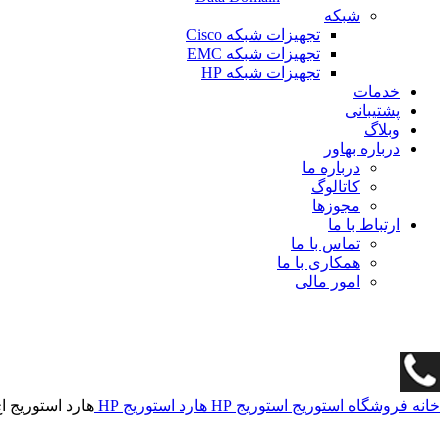
شبکه
تجهیزات شبکه Cisco
تجهیزات شبکه EMC
تجهیزات شبکه HP
خدمات
پشتیبانی
وبلاگ
درباره بهاور
درباره ما
کاتالوگ
مجوزها
ارتباط با ما
تماس با ما
همکاری با ما
امور مالی
خانه
فروشگاه
استوریج
استوریج HP
هارد استوریج HP
هارد استوریج اچ پی 2G SAS J9F39SB