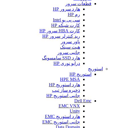
قطعات سرور
هارد سرور HP
رم HP
سی پی یو Intel
کارت شبکه HP
کارت HBA سرور HP
رید کنترلر سرور HP
پاور سرور
هیت سینک
جانبی سرور
هارد SSD سامسونگ
درایو نوری HP
استوریج
استوریج HP
HPE MSA
هارد استوریج HP
ذخیره ساز تیپ
جانبی استوریج HP
Dell Emc
EMC VNX
Unity
هارد استوریج EMC
جانبی استوریج EMC
Data Domain