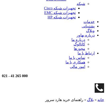
شبکه
تجهیزات شبکه Cisco
تجهیزات شبکه EMC
تجهیزات شبکه HP
خدمات
پشتیبانی
وبلاگ
درباره بهاور
درباره ما
کاتالوگ
مجوزها
ارتباط با ما
تماس با ما
همکاری با ما
امور مالی
021
-
000 265 41
خانه
»
بلاگ
»
راهنمای خرید هارد سرور