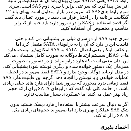
رابط SATA یعنی SATA3 میزان پهنای باند آن به گیگابایت بر ثانیه
افزایش پیدا کرد. که سرعتی برابر با سری دوم SAS است. سری
سوم رابط هایSAS که امروزه در بازار متداول است پهنای باند ۱۲
گیگابیت بر ثانیه را در اختیار قرار می دهد. در مورد اتصال باید گفت
اگر قصد استفاده از SAS را در سرور دارید باید حتما از کنترلر
مناسب و مخصوص آن استفاده کنید.
سری جدید SAS از دو سری قبلی نیز پشتیبانی می کند و حتی
قابلیت این را دارد که آن را به درایو‌های SATA متصل کرد اما
برعکس اینکار یعنی اتصال SATA به SAS امکان‌پذیر نیست. هارد
های SASاز سیستم ارتباط دوگانه به صورت کامل پشتیبانی می‌کند.
این بدان معنی است که هارد درایو بتواند از دو دستور به صورت
همزمان (یک دستور خوانده شده و دیگری نوشته شود) پشتیبانی کند.
در مدل ارتباط دوگانه وجود ندارد و SATA فقط می‌تواند در لحظه
عملیات خواندن و یا نوشتن را انجام دهد. گرچه این قابلیت هارد SAS
فقط زمانی بدرد میخورد که سرور شما دارای هارد ‌های خیلی زیادی
باشد. در حالت کلی باید گفت که درایو‌های SATA برای ارائه حجم
زیاد بهتر عمل می‌کنند اما عملکردی بسیار مناسب ندارد.
اگر به دنبال سرعت بیشتر با استفاده از هارد دیسک هستید بدون
شک SAS عملکرد بهتری دارد اما نمی‌تواند حجم‌های زیادی مثل
SATA را ارائه کند.
اعتماد پذیری