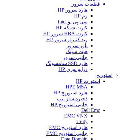
قطعات سرور
هارد سرور HP
رم HP
سی پی یو Intel
کارت شبکه HP
کارت HBA سرور HP
رید کنترلر سرور HP
پاور سرور
هیت سینک
جانبی سرور
هارد SSD سامسونگ
درایو نوری HP
استوریج
استوریج HP
HPE MSA
هارد استوریج HP
ذخیره ساز تیپ
جانبی استوریج HP
Dell Emc
EMC VNX
Unity
هارد استوریج EMC
جانبی استوریج EMC
Data Domain