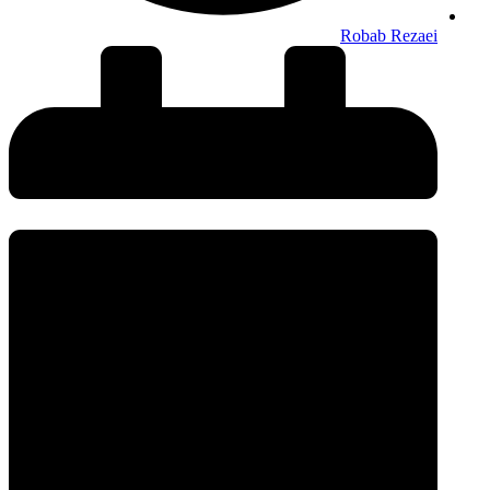
Robab Rezaei