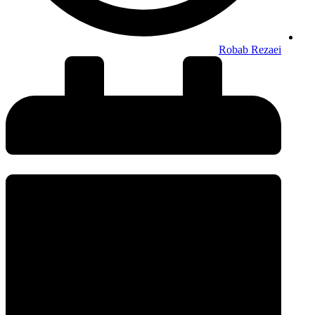
Robab Rezaei