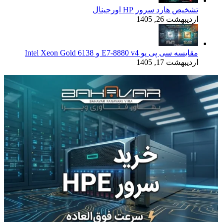
تشخیص هارد سرور HP اورجینال
اردیبهشت 26, 1405
مقایسه سی پی یو E7-8880 v4 و Intel Xeon Gold 6138
اردیبهشت 17, 1405