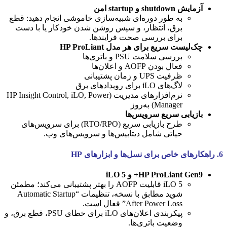
آزمایش shutdown و startup امن
به طور دوره‌ای شبیه‌سازی خاموشی انجام دهید: قطع
برق، انتظار، و سپس روشن شدن خودکار یا با دست
برای بررسی صحت فرایندها.
چک‌لیست سریع برای هر مدل HP ProLiant
بررسی سلامت PSU و باتری‌ها
فعال بودن AOFP و اعلان‌ها
ظرفیت UPS و زمان پشتیبانی
لاگ‌های iLO برای رویدادهای برق
نرم‌افزارهای مدیریت (HP Insight Control, iLO, Power
Manager) به‌روز
بازیابی سریع سرویس‌ها
طرح بازیابی سریع (RTO/RPO) برای سرویس‌های
حیاتی شامل دیتابیس‌ها و سرویس‌های وب.
6. راهکارهای خاص برای نسل‌ها و ابزارهای HP
HP ProLiant Gen9+ و iLO 5
iLO 5 قابلیت AOFP را بهتر پشتیبانی می‌کند؛ مطمئن
شوید مطابق با نسخه، تنظیمات “Automatic Startup
After Power Loss” فعال است.
پیکربندی اعلان‌های iLO برای خطای PSU، قطع برق، و
وضعیت باتری‌ها.