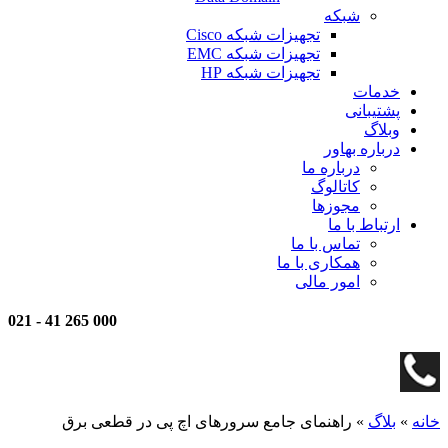
شبکه
تجهیزات شبکه Cisco
تجهیزات شبکه EMC
تجهیزات شبکه HP
خدمات
پشتیبانی
وبلاگ
درباره بهاور
درباره ما
کاتالوگ
مجوزها
ارتباط با ما
تماس با ما
همکاری با ما
امور مالی
021
-
000 265 41
خانه
»
بلاگ
»
راهنمای جامع سرورهای اچ پی در قطعی برق