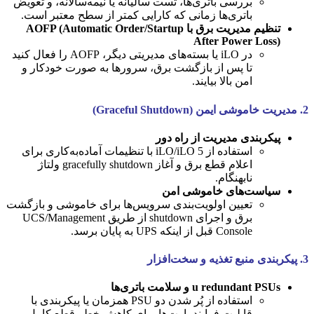
بررسی باتری‌ها، تست سالیانه یا نیمه‌سالانه، و تعویض
باتری‌ها زمانی که کارایی کمتر از سطح معتبر است.
تنظیم مدیریت برق با AOFP (Automatic Order/Startup
After Power Loss)
در iLO یا بسته‌های مدیریتی دیگر، AOFP را فعال کنید
تا پس از بازگشت برق، سرورها به صورت خودکار و
امن بالا بیایند.
2. مدیریت خاموشی ایمن (Graceful Shutdown)
پیکربندی مدیریت از راه دور
استفاده از iLO/iLO 5 با تنظیمات آماده‌به‌کاری برای
اعلام قطع برق و آغاز gracefully shutdown ولتاژ
نابهنگام.
سیاست‌های خاموشی امن
تعیین اولویت‌بندی سرویس‌ها برای خاموشی و بازگشت
برق و اجرای shutdown از طریق UCS/Management
Console قبل از اینکه UPS به پایان برسد.
3. پیکربندی منبع تغذیه و سخت‌افزار
u redundant PSUs و سلامت باتری‌ها
استفاده از پُر شدن دو PSU همزمان یا پیکربندی با
قابلیت فرایند پارت‌ها برای کاهش خطر قطع کامل