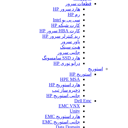
قطعات سرور
هارد سرور HP
رم HP
سی پی یو Intel
کارت شبکه HP
کارت HBA سرور HP
رید کنترلر سرور HP
پاور سرور
هیت سینک
جانبی سرور
هارد SSD سامسونگ
درایو نوری HP
استوریج
استوریج HP
HPE MSA
هارد استوریج HP
ذخیره ساز تیپ
جانبی استوریج HP
Dell Emc
EMC VNX
Unity
هارد استوریج EMC
جانبی استوریج EMC
Data Domain