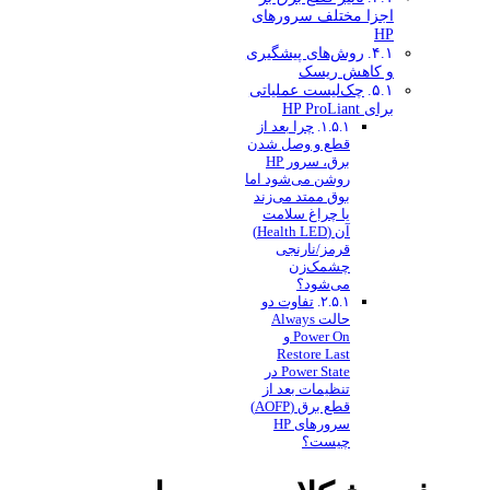
اجزا مختلف سرورهای
HP
روش‌های پیشگیری
و کاهش ریسک
چک‌لیست عملیاتی
برای HP ProLiant
چرا بعد از
قطع و وصل شدن
برق، سرور HP
روشن می‌شود اما
بوق ممتد می‌زند
یا چراغ سلامت
آن (Health LED)
قرمز/نارنجی
چشمک‌زن
می‌شود؟
تفاوت دو
حالت Always
Power On و
Restore Last
Power State در
تنظیمات بعد از
قطع برق (AOFP)
سرورهای HP
چیست؟