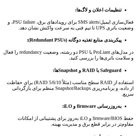
تنظیمات اعلان و لاگ‌ها:
فعال‌سازی ایمیل/SMS alerts برای رویدادهای برق، PSU failure، و
وضعیت باتری UPS تا تیم فنی به سرعت واکنش نشان دهد.
پیکربندی منابع تغذیه دوگانه (Redundant PSUs):
در مدل‌های ProLiant با PSU دو رشته، وضعیت redundancy را فعال
و سلامت باتری‌ها را بررسی کنید.
Safeguard با RAID و Snapshotها:
استفاده از RAID سطح مناسب (مثلاً RAID 5/6/10) برای حفاظت
از داده، و برنامه‌ریزی Snapshot/Backups منظم برای بازگردانی
سریع.
به‌روزرسانی firmware و iLO:
حفظ firmware/BIOS و iLO به‌روز برای پشتیبانی از امکانات
مقاوم‌تر در برابر قطع برق و مدیریت بهینه.