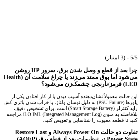
5/5 - (3 امتیاز)
چرا بعد از قطع و وصل شدن برق، سرور HP روشن
می‌شود اما بوق ممتد می‌زند یا چراغ سلامت آن (Health
LED) قرمز/نارنجی چشمک‌زن می‌شود؟
این حالت معمولاً نشان‌دهنده آسیب دیدن یا از کار افتادن یکی از
پاورها (PSU Failure) به دلیل نوسان ولتاژ، یا خراب شدن باتری کش
راید کنترلر (Smart Storage Battery) است. برای تشخیص دقیق،
بلافاصله به منوی iLO IML (Integrated Management Log) مراجعه
کنید تا قطعه معیوب را شناسایی و تعویض کنید.
تفاوت دو حالت Always Power On و Restore Last
Power State در تنظیمات بعد از قطع برق (AOFP)