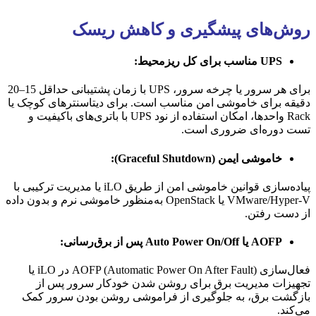
روش‌های پیشگیری و کاهش ریسک
UPS مناسب برای کل ریزمحیط:
برای هر سرور یا چرخه سرور، UPS با زمان پشتیبانی حداقل 15–20
دقیقه برای خاموشی امن مناسب است. برای دیتاسنترهای کوچک یا
Rack واحدها، امکان استفاده از نود UPS با باتری‌های باکیفیت و
تست دوره‌ای ضروری است.
خاموشی ایمن (Graceful Shutdown):
پیاده‌سازی قوانین خاموشی امن از طریق iLO یا مدیریت ترکیبی با
VMware/Hyper-V یا OpenStack به‌منظور خاموشی نرم و بدون داده‌
از دست رفتن.
AOFP یا Auto Power On/Off پس از برق‌رسانی:
فعال‌سازی AOFP (Automatic Power On After Fault) در iLO یا
تجهیزات مدیریت برق برای روشن شدن خودکار سرور پس از
بازگشت برق، به جلوگیری از فراموشی روشن بودن سرور کمک
می‌کند.