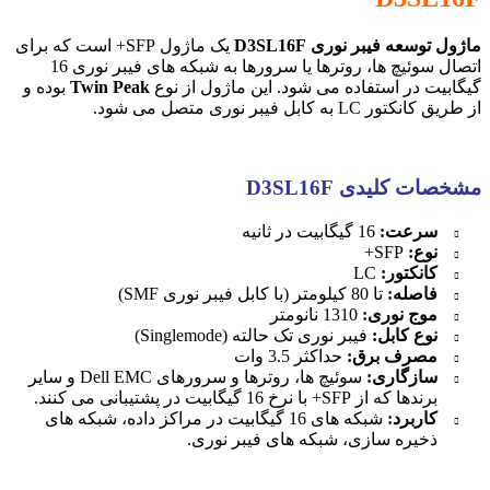
ماژول توسعه فیبر نوری D3SL16F
یک ماژول SFP+ است که برای
اتصال سوئیچ ها، روترها یا سرورها به شبکه های فیبر نوری 16
گیگابیت در استفاده می شود. این ماژول از نوع
Twin Peak
بوده و
از طریق کانکتور LC به کابل فیبر نوری متصل می شود.
مشخصات کلیدی D3SL16F
سرعت:
16 گیگابیت در ثانیه
نوع:
SFP+
کانکتور:
LC
فاصله:
تا 80 کیلومتر (با کابل فیبر نوری SMF)
موج نوری:
1310 نانومتر
نوع کابل:
فیبر نوری تک حالته (Singlemode)
مصرف برق:
حداکثر 3.5 وات
سازگاری:
سوئیچ ها، روترها و سرورهای Dell EMC و سایر
برندها که از SFP+ با نرخ 16 گیگابیت در پشتیبانی می کنند.
کاربرد:
شبکه های 16 گیگابیت در مراکز داده، شبکه های
ذخیره سازی، شبکه های فیبر نوری.