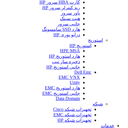
کارت HBA سرور HP
رید کنترلر سرور HP
پاور سرور
هیت سینک
جانبی سرور
هارد SSD سامسونگ
درایو نوری HP
استوریج
استوریج HP
HPE MSA
هارد استوریج HP
ذخیره ساز تیپ
جانبی استوریج HP
Dell Emc
EMC VNX
Unity
هارد استوریج EMC
جانبی استوریج EMC
Data Domain
شبکه
تجهیزات شبکه Cisco
تجهیزات شبکه EMC
تجهیزات شبکه HP
خدمات