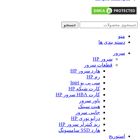
جستجو
منو
دسته بندی ها
سرور
سرور HP
قطعات سرور
هارد سرور HP
رم HP
سی پی یو Intel
کارت شبکه HP
کارت HBA سرور HP
پاور سرور
هیت سینک
جانبی سرور
درایو نوری HP
رید کنترلر سرور HP
هارد SSD سامسونگ
استوریج