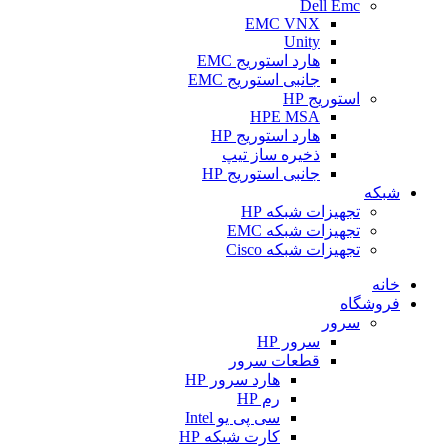
Dell Emc
EMC VNX
Unity
هارد استوریج EMC
جانبی استوریج EMC
استوریج HP
HPE MSA
هارد استوریج HP
ذخیره ساز تیپ
جانبی استوریج HP
شبکه
تجهیزات شبکه HP
تجهیزات شبکه EMC
تجهیزات شبکه Cisco
خانه
فروشگاه
سرور
سرور HP
قطعات سرور
هارد سرور HP
رم HP
سی پی یو Intel
کارت شبکه HP