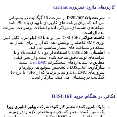
کاربردهای ماژول فیبرنوری dell emc
سرعت بالا: D3SL16F
از سرعت 16 گیگابیت در پشتیبانی
می کند که برای برنامه های کاربردی با پهنای باند بالا مانند
شبکه های هسته ای، مراکز داده و اتصالات پرسرعت اینترنت
ایده آل است.
فاصله طولانی:
D3SL16F می تواند تا 80 کیلومتر با کابل فیبر
نوری SMF فاصله را پوشش دهد، که آن را برای اتصال به
شبکه در مسافت های بسیار مناسب می کند.
اطمینان:
D3SL16F با استفاده از مواد با کیفیت بالا و با
فرآیندهای تولید دقیق ساخته شده است و از نظر کیفی
مطابق با استانداردهای سختگیرانه
Dell EMC
است.
سازگاری:
D3SL16F با تشخیص سوئیچ ها، روترها و
سرورهای Dell EMC و سایر برندها که از SFP+ با نرخ 16
گیگابیت در پشتیبانی می کنند، سازگار است.
نکاتی در هنگام خرید D3SL16F
با یک تامین کننده معتبر کار کنید:
شرکت
بهاور فناوری ویرا
یک تامین کننده معتبر که تجربه و تخصص لازم را در زمینه
ماژول های فیبر نوری Dell EMC دارا می باشد می تواند شما