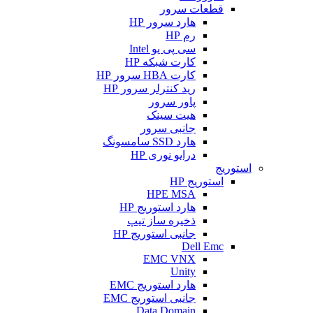
قطعات سرور
هارد سرور HP
رم HP
سی پی یو Intel
کارت شبکه HP
کارت HBA سرور HP
رید کنترلر سرور HP
پاور سرور
هیت سینک
جانبی سرور
هارد SSD سامسونگ
درایو نوری HP
استوریج
استوریج HP
HPE MSA
هارد استوریج HP
ذخیره ساز تیپ
جانبی استوریج HP
Dell Emc
EMC VNX
Unity
هارد استوریج EMC
جانبی استوریج EMC
Data Domain