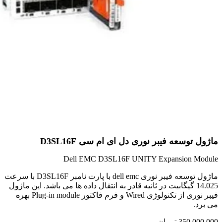
ماژول توسعه فیبر نوری دل ای ام سی D3SL16F
Dell EMC D3SL16F UNITY Expansion Module
ماژول توسعه فیبر نوری dell emc با پارت نامبر D3SL16F با سرعت
14.025 گیگابیت در ثانیه قادر به انتقال داده ها می باشد. این ماژول
فیبر نوری از تکنولوژی Wired و فرم فاکتور Plug-in module بهره
می برد.
350,000,000
تومان