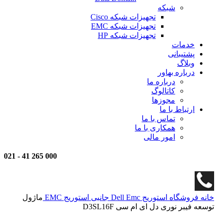
شبکه
تجهیزات شبکه Cisco
تجهیزات شبکه EMC
تجهیزات شبکه HP
خدمات
پشتیبانی
وبلاگ
درباره بهاور
درباره ما
کاتالوگ
مجوزها
ارتباط با ما
تماس با ما
همکاری با ما
امور مالی
021
-
000 265 41
خانه
فروشگاه
استوریج
Dell Emc
جانبی استوریج EMC
ماژول
توسعه فیبر نوری دل ای ام سی D3SL16F