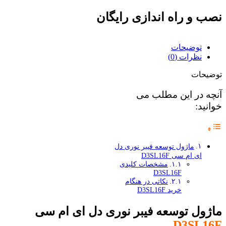
نصب و راه اندازی رایگان
توضیحات
نظرات (0)
توضیحات
آنچه در این مطلب می
خوانید:
ماژول توسعه فیبر نوری دل
ای ام سی D3SL16F
مشخصات کلیدی
D3SL16F
نکاتی در هنگام
خرید D3SL16F
ماژول توسعه فیبر نوری دل ای ام سی
D3SL16F