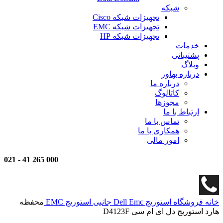
شبکه
تجهیزات شبکه Cisco
تجهیزات شبکه EMC
تجهیزات شبکه HP
خدمات
پشتیبانی
وبلاگ
درباره بهاور
درباره ما
کاتالوگ
مجوزها
ارتباط با ما
تماس با ما
همکاری با ما
امور مالی
021
-
000 265 41
خانه
فروشگاه
استوریج
Dell Emc
جانبی استوریج EMC
محفظه
هارد استوریج دل ای ام سی D4123F