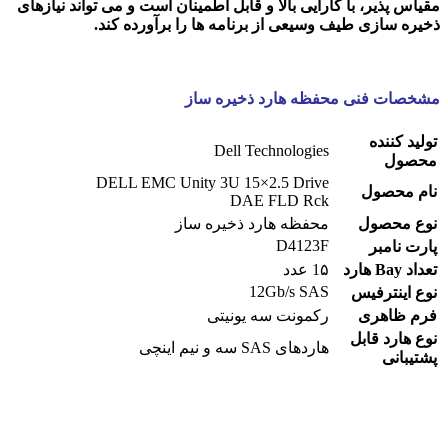
مقیاس پذیر، با کارایی بالا و قابل اطمینان است و می تواند نیازهای
ذخیره سازی طیف وسیعی از برنامه ها را برآورده کند.
مشخصات فنی محفظه هارد ذخیره ساز
تولید کننده
Dell Technologies
محصول
DELL EMC Unity 3U 15×2.5 Drive
نام محصول
DAE FLD Rck
نوع محصول
محفظه هارد ذخیره ساز
D4123F
پارت نامبر
تعداد Bay هارد
1۵ عدد
12Gb/s SAS
نوع اینترفیس
فرم ظاهری
رکمونت سه یونیتی
نوع هارد قابل
هاردهای SAS سه و نیم اینچی
پشتیبانی