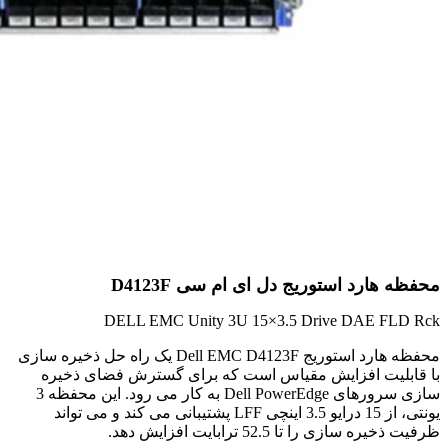
محفظه هارد استوریج دل ای ام سی D4123F
DELL EMC Unity 3U 15×3.5 Drive DAE FLD Rck
محفظه هارد استوریج Dell EMC D4123F یک راه حل ذخیره سازی
با قابلیت افزایش مقیاس است که برای گسترش فضای ذخیره
سازی سرورهای Dell PowerEdge به کار می رود. این محفظه 3
یونتی، از 15 درایو 3.5 اینچی LFF پشتیبانی می کند و می تواند
ظرفیت ذخیره سازی را تا 52.5 ترابایت افزایش دهد.