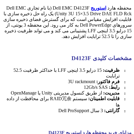
محفظه هارد
استوریج
Dell EMC D4123F (با نام تجاری Dell EMC
Unity 3U 15×3.5 Drive DAE FLD Rck) یک راه حل ذخیره سازی با
قابلیت افزایش مقیاس است که برای گسترش فضای ذخیره سازی
سرورهای Dell PowerEdge به کار می رود. این محفظه 3 یونتی، از
15 درایو 3.5 اینچی LFF پشتیبانی می کند و می تواند ظرفیت ذخیره
سازی را تا 52.5 ترابایت افزایش دهد.
مشخصات کلیدی D4123F
ظرفیت:
15 درایو 3.5 اینچی LFF با حداکثر ظرفیت 52.5
ترابایت
فرم فاکتور:
3U rackmount
رابط:
12Gb/s SAS
مدیریت:
از طریق کنسول مدیریتی Unity یا OpenManage
قابلیت اطمینان:
سیستم RAID冗余 برای محافظت از داده
ها
گارانتی:
3 سال Dell ProSupport
مزایای خرید محفظه هارد استوریج D4123F