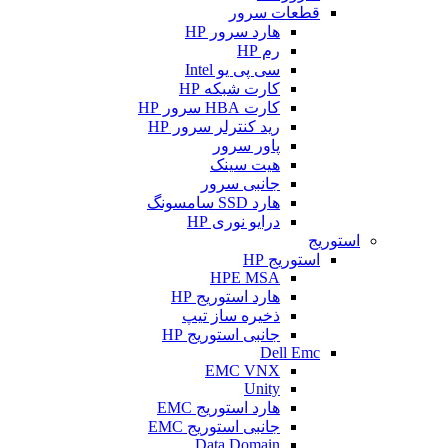
قطعات سرور
هارد سرور HP
رم HP
سی پی یو Intel
کارت شبکه HP
کارت HBA سرور HP
رید کنترلر سرور HP
پاور سرور
هیت سینک
جانبی سرور
هارد SSD سامسونگ
درایو نوری HP
استوریج
استوریج HP
HPE MSA
هارد استوریج HP
ذخیره ساز تیپ
جانبی استوریج HP
Dell Emc
EMC VNX
Unity
هارد استوریج EMC
جانبی استوریج EMC
Data Domain