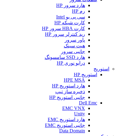
هارد سرور HP
رم HP
سی پی یو Intel
کارت شبکه HP
کارت HBA سرور HP
رید کنترلر سرور HP
پاور سرور
هیت سینک
جانبی سرور
هارد SSD سامسونگ
درایو نوری HP
استوریج
استوریج HP
HPE MSA
هارد استوریج HP
ذخیره ساز تیپ
جانبی استوریج HP
Dell Emc
EMC VNX
Unity
هارد استوریج EMC
جانبی استوریج EMC
Data Domain