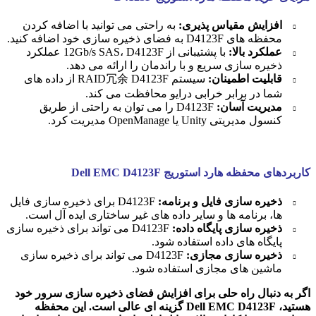
افزایش مقیاس پذیری:
به راحتی می توانید با اضافه کردن
محفظه های D4123F به فضای ذخیره سازی خود اضافه کنید.
عملکرد بالا:
با پشتیبانی از 12Gb/s SAS، D4123F عملکرد
ذخیره سازی سریع و با راندمان را ارائه می دهد.
قابلیت اطمینان:
سیستم RAID冗余 D4123F از داده های
شما در برابر خرابی درایو محافظت می کند.
مدیریت آسان:
D4123F را می توان به راحتی از طریق
کنسول مدیریتی Unity یا OpenManage مدیریت کرد.
کاربردهای محفظه هارد استوریج Dell EMC D4123F
ذخیره سازی فایل و برنامه:
D4123F برای ذخیره سازی فایل
ها، برنامه ها و سایر داده های غیر ساختاری ایده آل است.
ذخیره سازی پایگاه داده:
D4123F می تواند برای ذخیره سازی
پایگاه های داده استفاده شود.
ذخیره سازی مجازی:
D4123F می تواند برای ذخیره سازی
ماشین های مجازی استفاده شود.
اگر به دنبال راه حلی برای افزایش فضای ذخیره سازی سرور خود
هستید، Dell EMC D4123F گزینه ای عالی است. این محفظه