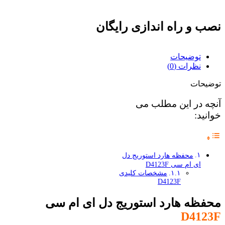
نصب و راه اندازی رایگان
توضیحات
نظرات (0)
توضیحات
آنچه در این مطلب می
خوانید:
محفظه هارد استوریج دل
ای ام سی D4123F
مشخصات کلیدی
D4123F
محفظه هارد استوریج دل ای ام سی
D4123F