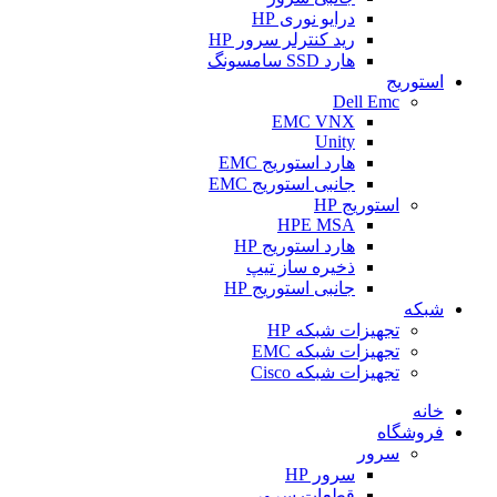
درایو نوری HP
رید کنترلر سرور HP
هارد SSD سامسونگ
استوریج
Dell Emc
EMC VNX
Unity
هارد استوریج EMC
جانبی استوریج EMC
استوریج HP
HPE MSA
هارد استوریج HP
ذخیره ساز تیپ
جانبی استوریج HP
شبکه
تجهیزات شبکه HP
تجهیزات شبکه EMC
تجهیزات شبکه Cisco
خانه
فروشگاه
سرور
سرور HP
قطعات سرور