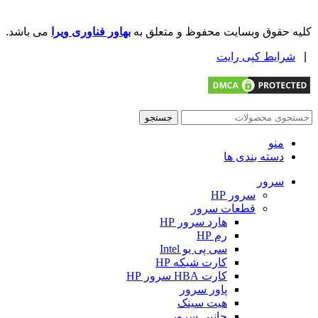
کلیه حقوق وبسایت محفوظ و متعلق به
بهاور فناوری ویرا
می باشد.
|
شرایط کپی رایت
جستجو
منو
دسته بندی ها
سرور
سرور HP
قطعات سرور
هارد سرور HP
رم HP
سی پی یو Intel
کارت شبکه HP
کارت HBA سرور HP
پاور سرور
هیت سینک
جانبی سرور