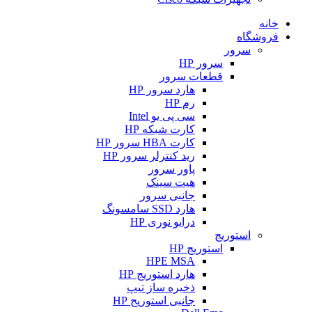
خانه
فروشگاه
سرور
سرور HP
قطعات سرور
هارد سرور HP
رم HP
سی پی یو Intel
کارت شبکه HP
کارت HBA سرور HP
رید کنترلر سرور HP
پاور سرور
هیت سینک
جانبی سرور
هارد SSD سامسونگ
درایو نوری HP
استوریج
استوریج HP
HPE MSA
هارد استوریج HP
ذخیره ساز تیپ
جانبی استوریج HP