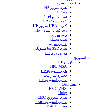
قطعات سرور
هارد سرور HP
رم HP
سی پی یو Intel
کارت شبکه HP
کارت HBA سرور HP
رید کنترلر سرور HP
پاور سرور
هیت سینک
جانبی سرور
هارد SSD سامسونگ
درایو نوری HP
استوریج
استوریج HP
HPE MSA
هارد استوریج HP
ذخیره ساز تیپ
جانبی استوریج HP
Dell Emc
EMC VNX
Unity
هارد استوریج EMC
جانبی استوریج EMC
Data Domain