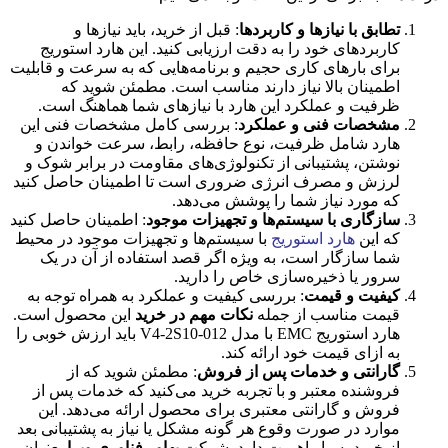
تطابق با نیازها و کاربردها
: قبل از خرید، باید نیازها و
کاربردهای خود را به دقت ارزیابی کنید. این هارد استوریج
برای بارهای کاری حجیم و برنامه‌هایی که به سرعت و قابلیت
اطمینان بالا نیاز دارند مناسب است. مطمئن شوید که
ظرفیت و عملکرد این هارد با نیازهای شما هماهنگ است.
مشخصات فنی و عملکرد
: بررسی کامل مشخصات فنی این
هارد شامل ظرفیت، نوع حافظه، رابط، سرعت خواندن و
نوشتن، پشتیبانی از تکنولوژی‌های مقاومت در برابر شوک و
لرزش و مصرف انرژی ضروری است تا اطمینان حاصل کنید
که مورد نیاز شما را پوشش می‌دهد.
سازگاری با سیستم‌ها و تجهیزات موجود
: اطمینان حاصل کنید
که این
هارد استوریج
با سیستم‌ها و تجهیزات موجود در محیط
شما سازگار است، به ویژه اگر قصد استفاده از آن در یک
سرور یا ذخیره‌سازی خاص را دارید.
کیفیت و قیمت
: بررسی کیفیت و عملکرد به همراه توجه به
قیمت مناسب از جمله
نکات مهم در خرید
این محصول است.
هارد استوریج EMC با مدل V4-2S10-012 باید ارزش خوبی را
به ازای قیمت خود ارائه کند.
گارانتی و خدمات پس از فروش
: مطمئن شوید که از
فروشنده معتبر و با تجربه خرید می‌کنید که خدمات پس از
فروش و گارانتی معتبری برای محصول ارائه می‌دهد. این
موارد در صورت وقوع هر گونه مشکل یا نیاز به پشتیبانی بعد
از خرید بسیار اهمیت دارد. شرکت
بهاور فناوری ویرا
بعنوان