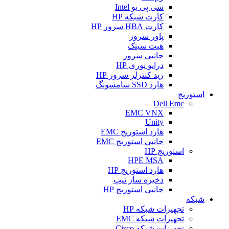
سی پی یو Intel
کارت شبکه HP
کارت HBA سرور HP
پاور سرور
هیت سینک
جانبی سرور
درایو نوری HP
رید کنترلر سرور HP
هارد SSD سامسونگ
استوریج
Dell Emc
EMC VNX
Unity
هارد استوریج EMC
جانبی استوریج EMC
استوریج HP
HPE MSA
هارد استوریج HP
ذخیره ساز تیپ
جانبی استوریج HP
شبکه
تجهیزات شبکه HP
تجهیزات شبکه EMC
تجهیزات شبکه Cisco