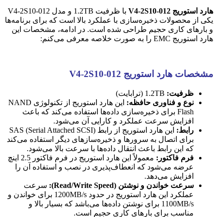
هارد استوریج V4-2S10-012
با ظرفیت 1.2TB و مدل V4-2S10-012
یکی از محصولات ذخیره‌سازی با عملکرد بالا است که برای برنامه‌ها
و بارهای کاری حجیم طراحی شده است. در ادامه، مشخصات این
هارد استوریج EMC را به صورت خلاصه معرفی می‌کنم:
مشخصات هارد استوریج V4-2S10-012
ظرفیت:
1.2TB (ترابایت)
نوع و فناوری حافظه:
این هارد استوریج از تکنولوژی NAND
Flash برای ذخیره‌سازی داده‌ها استفاده می‌کند که باعث
افزایش سرعت عملکرد و کارایی آن می‌شود.
رابط:
این هارد استوریج از رابط SAS (Serial Attached SCSI)
برای اتصال به سرورها و ذخیره‌سازهای دیگر استفاده می‌کند
که این رابط باعث انتقال داده‌ها با سرعت بالا می‌شود.
فرم فاکتور:
معمولاً این هارد استوریج در فرم فاکتور 2.5 اینچ
عرضه می‌شود که انعطاف‌پذیری در نصب و استفاده آن را
افزایش می‌دهد.
سرعت خواندن و نوشتن (Read/Write Speed):
سرعت
عملکرد این هارد استوریج در حدود 1200MB/s برای خواندن و
1100MB/s برای نوشتن داده‌ها می‌باشد که بسیار بالا و
مناسب برای بارهای کاری حجیم است.