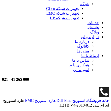
شبکه
تجهیزات شبکه Cisco
تجهیزات شبکه EMC
تجهیزات شبکه HP
خدمات
پشتیبانی
وبلاگ
درباره بهاور
درباره ما
کاتالوگ
مجوزها
ارتباط با ما
تماس با ما
همکاری با ما
امور مالی
021
-
000 265 41
خانه
فروشگاه
استوریج
Dell Emc
هارد استوریج EMC
هارد استوریج
ای ام سی 1.2TB V4-2S10-012