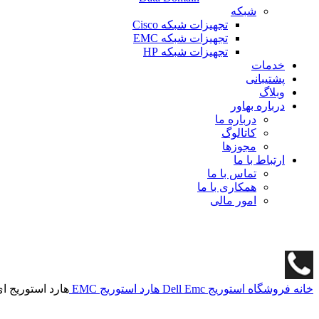
شبکه
تجهیزات شبکه Cisco
تجهیزات شبکه EMC
تجهیزات شبکه HP
خدمات
پشتیبانی
وبلاگ
درباره بهاور
درباره ما
کاتالوگ
مجوزها
ارتباط با ما
تماس با ما
همکاری با ما
امور مالی
خانه
فروشگاه
استوریج
Dell Emc
هارد استوریج EMC
هارد استوریج ای ام سی 600