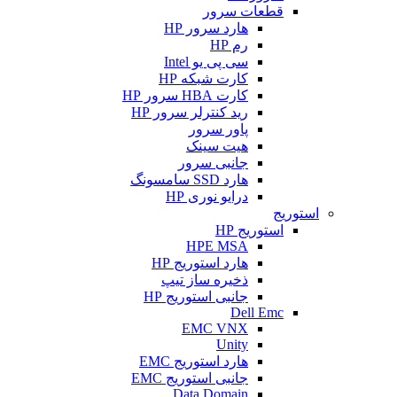
قطعات سرور
هارد سرور HP
رم HP
سی پی یو Intel
کارت شبکه HP
کارت HBA سرور HP
رید کنترلر سرور HP
پاور سرور
هیت سینک
جانبی سرور
هارد SSD سامسونگ
درایو نوری HP
استوریج
استوریج HP
HPE MSA
هارد استوریج HP
ذخیره ساز تیپ
جانبی استوریج HP
Dell Emc
EMC VNX
Unity
هارد استوریج EMC
جانبی استوریج EMC
Data Domain