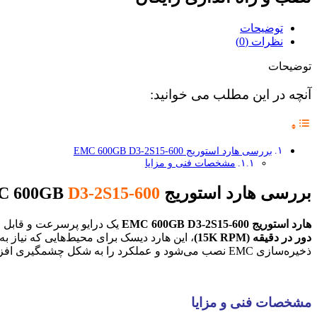
توضیحات
نظرات (0)
توضیحات
آنچه در این مطلب می خوانید:
بررسی هارد استوریج EMC 600GB D3-2S15-600
مشخصات فنی و مزایا
بررسی هارد استوریج EMC 600GB
D3-2S15-600
هارد استوریج EMC 600GB D3-2S15-600
یک درایو پرسرعت و قابل اعتماد اس
دور در دقیقه (15K RPM)
ذخیره‌سازی EMC نصب می‌شود و عملکرد را به شکل چشمگیری افزایش می‌دهد.
مشخصات فنی و مزایا