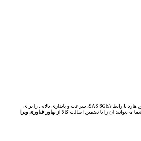
یک هارد دیسک 2.5 اینچی با ظرفیت 600 گیگابایت و سرعت چرخش 15000 دور در دقیقه است. این هارد با رابط SAS 6Gb/s، سرعت و پایداری بالایی را برای
بهاور فناوری ویرا