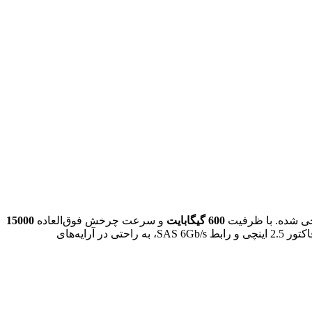
600 گیگابایت
و سرعت چرخش فوق‌العاده
15000
، این هارد دیسک برای محیط‌هایی که نیاز به دسترسی سریع به داده‌ها دارند، انتخابی ایده‌آل است. این هارد با فرم فاکتور 2.5 اینچی و رابط SAS 6Gb/s، به راحتی در آرایه‌های