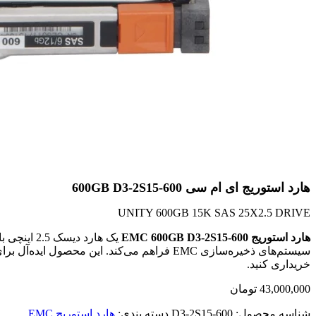
هارد استوریج ای ام سی 600GB D3-2S15-600
UNITY 600GB 15K SAS 25X2.5 DRIVE
هارد استوریج EMC 600GB D3-2S15-600
سیستم‌های ذخیره‌سازی EMC فراهم می‌کند. این محصول ایده‌آل برای دیتاسنترها، سرورهای پایگاه داده و محیط‌های مجازی‌سازی است و شما می‌توانید آن را با تضمین اصالت کالا از
خریداری کنید.
43,000,000
تومان
شناسه محصول:
D3-2S15-600
دسته بندی:
هارد استوریج EMC