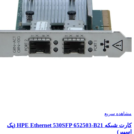
مشاهده سریع
کارت شبکه HPE Ethernet 530SFP 652503-B21 (پک
اسپیر)