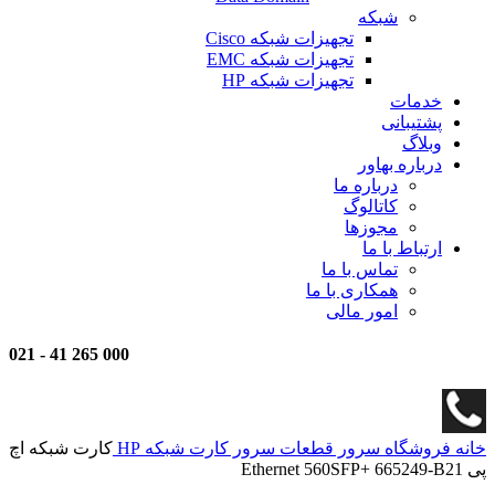
شبکه
تجهیزات شبکه Cisco
تجهیزات شبکه EMC
تجهیزات شبکه HP
خدمات
پشتیبانی
وبلاگ
درباره بهاور
درباره ما
کاتالوگ
مجوزها
ارتباط با ما
تماس با ما
همکاری با ما
امور مالی
021
-
000 265 41
خانه
فروشگاه
سرور
قطعات سرور
کارت شبکه HP
کارت شبکه اچ
پی Ethernet 560SFP+ 665249-B21