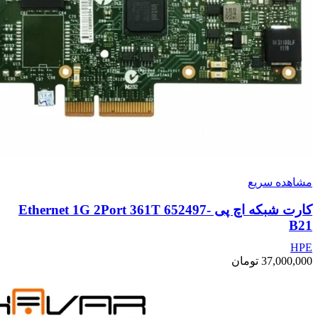
مشاهده سریع
کارت شبکه اچ پی Ethernet 1G 2Port 361T 652497-
B21
HPE
37,000,000
تومان