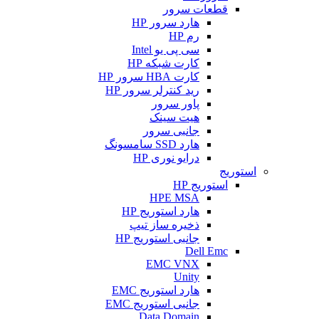
قطعات سرور
هارد سرور HP
رم HP
سی پی یو Intel
کارت شبکه HP
کارت HBA سرور HP
رید کنترلر سرور HP
پاور سرور
هیت سینک
جانبی سرور
هارد SSD سامسونگ
درایو نوری HP
استوریج
استوریج HP
HPE MSA
هارد استوریج HP
ذخیره ساز تیپ
جانبی استوریج HP
Dell Emc
EMC VNX
Unity
هارد استوریج EMC
جانبی استوریج EMC
Data Domain