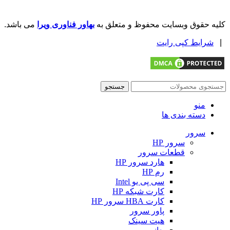
کلیه حقوق وبسایت محفوظ و متعلق به
بهاور فناوری ویرا
می باشد.
|
شرایط کپی رایت
جستجو
منو
دسته بندی ها
سرور
سرور HP
قطعات سرور
هارد سرور HP
رم HP
سی پی یو Intel
کارت شبکه HP
کارت HBA سرور HP
پاور سرور
هیت سینک