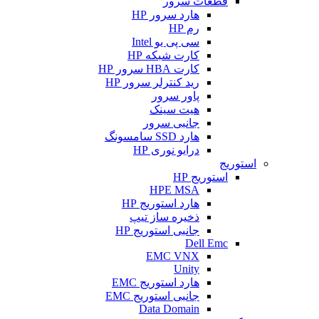
قطعات سرور
هارد سرور HP
رم HP
سی پی یو Intel
کارت شبکه HP
کارت HBA سرور HP
رید کنترلر سرور HP
پاور سرور
هیت سینک
جانبی سرور
هارد SSD سامسونگ
درایو نوری HP
استوریج
استوریج HP
HPE MSA
هارد استوریج HP
ذخیره ساز تیپ
جانبی استوریج HP
Dell Emc
EMC VNX
Unity
هارد استوریج EMC
جانبی استوریج EMC
Data Domain