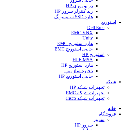
جانبی سرور
درایو نوری HP
رید کنترلر سرور HP
هارد SSD سامسونگ
استوریج
Dell Emc
EMC VNX
Unity
هارد استوریج EMC
جانبی استوریج EMC
استوریج HP
HPE MSA
هارد استوریج HP
ذخیره ساز تیپ
جانبی استوریج HP
شبکه
تجهیزات شبکه HP
تجهیزات شبکه EMC
تجهیزات شبکه Cisco
خانه
فروشگاه
سرور
سرور HP