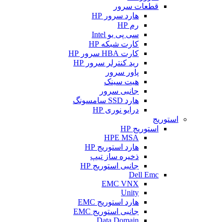
قطعات سرور
هارد سرور HP
رم HP
سی پی یو Intel
کارت شبکه HP
کارت HBA سرور HP
رید کنترلر سرور HP
پاور سرور
هیت سینک
جانبی سرور
هارد SSD سامسونگ
درایو نوری HP
استوریج
استوریج HP
HPE MSA
هارد استوریج HP
ذخیره ساز تیپ
جانبی استوریج HP
Dell Emc
EMC VNX
Unity
هارد استوریج EMC
جانبی استوریج EMC
Data Domain