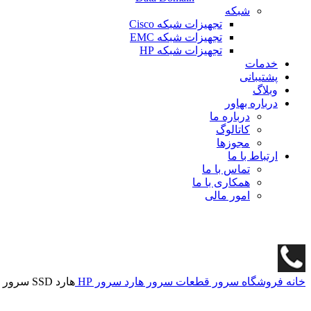
شبکه
تجهیزات شبکه Cisco
تجهیزات شبکه EMC
تجهیزات شبکه HP
خدمات
پشتیبانی
وبلاگ
درباره بهاور
درباره ما
کاتالوگ
مجوزها
ارتباط با ما
تماس با ما
همکاری با ما
امور مالی
خانه
فروشگاه
سرور
قطعات سرور
هارد سرور HP
هارد SSD سرور اچ پی 1.6TB SAS 24G P49049-B21(پک اصلی)