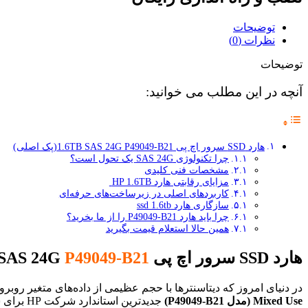
توضیحات
نظرات (0)
توضیحات
آنچه در این مطلب می خوانید:
هارد SSD سرور اچ پی 1.6TB SAS 24G P49049-B21(پک اصلی)
چرا تکنولوژی SAS 24G یک تحول است؟
مشخصات فنی کلیدی
مزایای رقابتی هارد HP 1.6TB
کاربردهای اصلی در زیرساخت‌های حرفه‌ای
سازگاری هارد ssd 1.6tb
چرا باید هارد P49049-B21 را از ما بخرید؟
همین حالا استعلام قیمت بگیرید
هارد SSD سرور اچ پی 1.6TB SAS 24G
P49049-B21
در دنیای امروز که دیتاسنترها با حجم عظیمی از داده‌های متغیر روب
Mixed Use (مدل P49049-B21)
جدیدترین استاندارد شرکت HP برای سرورهای نسل جدید (G10 Plus و G11) است که مرزهای سرعت در پروتکل SAS را جابجا کرده است.