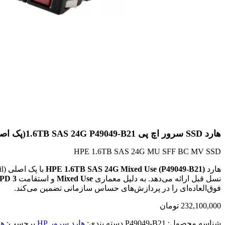
هارد SSD سرور اچ پی 1.6TB SAS 24G P49049-B21(پک اصلی)
HPE 1.6TB SAS 24G MU SFF BC MV SSD
هارد
HPE 1.6TB SAS 24G Mixed Use (P49049-B21)
با پک اصلی (Retail)، اوج قدرت ذخیره‌سازی در سرورهای نسل G11 است. این SSD با بهره‌گیری از رابط جدید
نسل قبل ارائه می‌دهد. به دلیل معماری
Mixed Use
و استقامت
3 DWPD
فوق‌العاده‌ای را در پردازش‌های حساس سازمانی تضمین می‌کند.
232,100,000
تومان
شناسه محصول:
P49049-B21
دسته بندی:
هارد سرور HP
برچسب:
هارد