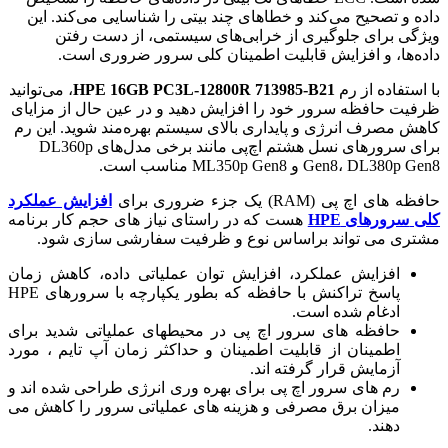
داده و تصحیح می‌کند و خطاهای چند بیتی را شناسایی می‌کند. این
ویژگی برای جلوگیری از خرابی‌های سیستمی، از دست رفتن
داده‌ها، و افزایش قابلیت اطمینان کلی سرور ضروری است.
با استفاده از رم
HPE 16GB PC3L-12800R 713985-B21
، می‌توانید
ظرفیت حافظه سرور خود را افزایش دهید و در عین حال از مزایای
کاهش مصرف انرژی و پایداری بالای سیستم بهره‌مند شوید. این رم
برای سرورهای نسل هشتم اچ‌پی مانند برخی مدل‌های DL360p
Gen8، DL380p Gen8 و ML350p Gen8 مناسب است.
حافظه های اچ پی (RAM) یک جزء ضروری برای
افزایش عملکرد
کلی
سرورهای HPE
هست که در راستای نیاز های حجم کار برنامه
مشتری می تواند براساس نوع و ظرفیت سفارشی سازی شود.
افزایش عملکرد، افزایش توان عملیاتی داده، کاهش زمان
پاسخ تراکنش با حافظه که بطور یکپارچه با سرورهای HPE
ادغام شده است.
حافظه های سرور اچ پی در محیطهای عملیاتی شدید برای
اطمینان از قابلیت اطمینان و حداکثر زمان آپ تایم ، مورد
آزمایش قرار گرفته اند.
رم های سرور اچ پی برای بهره وری انرژی طراحی شده اند و
میزان برق مصرفی و هزینه های عملیاتی سرور را کاهش می
دهند.