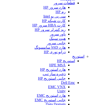
قطعات سرور
هارد سرور HP
رم HP
سی پی یو Intel
کارت شبکه HP
کارت HBA سرور HP
رید کنترلر سرور HP
پاور سرور
هیت سینک
جانبی سرور
هارد SSD سامسونگ
درایو نوری HP
استوریج
استوریج HP
HPE MSA
هارد استوریج HP
ذخیره ساز تیپ
جانبی استوریج HP
Dell Emc
EMC VNX
Unity
هارد استوریج EMC
جانبی استوریج EMC
Data Domain