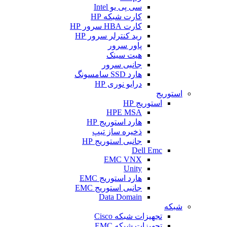
سی پی یو Intel
کارت شبکه HP
کارت HBA سرور HP
رید کنترلر سرور HP
پاور سرور
هیت سینک
جانبی سرور
هارد SSD سامسونگ
درایو نوری HP
استوریج
استوریج HP
HPE MSA
هارد استوریج HP
ذخیره ساز تیپ
جانبی استوریج HP
Dell Emc
EMC VNX
Unity
هارد استوریج EMC
جانبی استوریج EMC
Data Domain
شبکه
تجهیزات شبکه Cisco
تجهیزات شبکه EMC