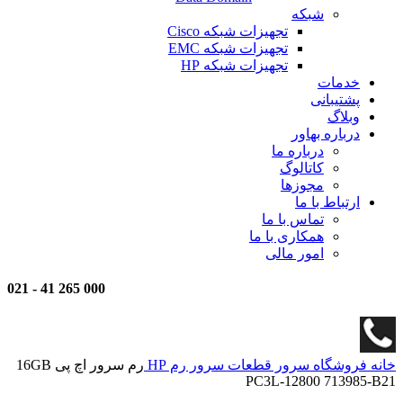
شبکه
تجهیزات شبکه Cisco
تجهیزات شبکه EMC
تجهیزات شبکه HP
خدمات
پشتیبانی
وبلاگ
درباره بهاور
درباره ما
کاتالوگ
مجوزها
ارتباط با ما
تماس با ما
همکاری با ما
امور مالی
021
-
000 265 41
خانه
فروشگاه
سرور
قطعات سرور
رم HP
رم سرور اچ پی 16GB
PC3L-12800 713985-B21