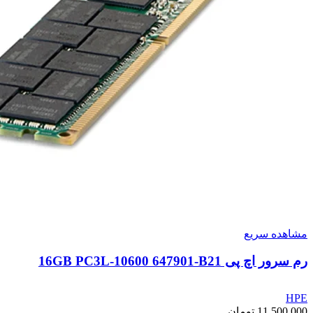
مشاهده سریع
رم سرور اچ پی 16GB PC3L-10600 647901-B21
HPE
11,500,000
تومان