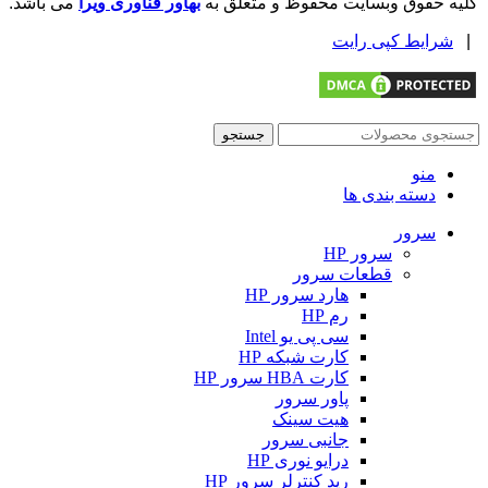
کلیه حقوق وبسایت محفوظ و متعلق به
بهاور فناوری ویرا
می باشد.
|
شرایط کپی رایت
جستجو
منو
دسته بندی ها
سرور
سرور HP
قطعات سرور
هارد سرور HP
رم HP
سی پی یو Intel
کارت شبکه HP
کارت HBA سرور HP
پاور سرور
هیت سینک
جانبی سرور
درایو نوری HP
رید کنترلر سرور HP