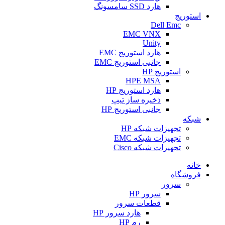
هارد SSD سامسونگ
استوریج
Dell Emc
EMC VNX
Unity
هارد استوریج EMC
جانبی استوریج EMC
استوریج HP
HPE MSA
هارد استوریج HP
ذخیره ساز تیپ
جانبی استوریج HP
شبکه
تجهیزات شبکه HP
تجهیزات شبکه EMC
تجهیزات شبکه Cisco
خانه
فروشگاه
سرور
سرور HP
قطعات سرور
هارد سرور HP
رم HP