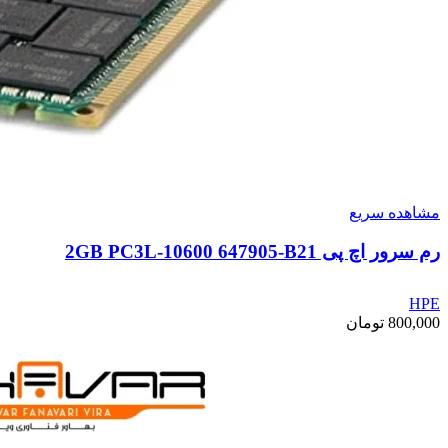
مشاهده سریع
رم سرور اچ پی 2GB PC3L-10600 647905-B21
HPE
800,000
تومان