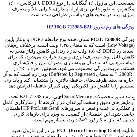
شماست. این ماژول ۱۶ گیگابایتی از نوع DDR3 با فرکانس ۱۶۰۰
مگاهرتز، به طور خاص برای ارائه پایداری، کارایی بالا و مصرف
انرژی بهینه در محیط‌های دیتاسنتر طراحی شده است.
ویژگی های رم سرور HP 16GB 713985-B21
ویژگی
PC3L-12800R
نشان‌دهنده نوع حافظه DDR3 با ولتاژ پایین
(Low Voltage) است که به معنای ۱.۳۵ ولت است، برخلاف رم‌های
استاندارد DDR3 که ۱.۵ ولت نیاز دارند. این کاهش ولتاژ منجر به
کاهش قابل توجه مصرف انرژی و تولید حرارت می‌شود، که برای
دیتاسنترهایی که به دنبال بهینه‌سازی مصرف برق و خنک‌سازی
هستند، مزیت بزرگی محسوب می‌شود. همچنین، حرف “R” در
“12800R” به معنای Registered (یا Buffered) بودن رم است که به آن
اجازه می‌دهد ظرفیت‌های حافظه بالاتری را پشتیبانی کند و پایداری
سیستم را با کاهش بار الکتریکی روی کنترلر حافظه افزایش دهد.
مانند سایر محصولات SmartMemory اچ‌پی، رم 713985-B21 تحت
آزمایش‌های دقیق و سخت‌گیرانه‌ای قرار گرفته تا از سازگاری کامل
و عملکرد بی‌عیب و نقص با سرورهای HP ProLiant Gen8 اطمینان
حاصل شود. این اطمینان از کیفیت، به ویژه برای بارهای کاری
حیاتی که نیاز به کارکرد 24/7 دارند، بسیار مهم است.
قابلیت
ECC (Error-Correcting Code)
نیز در این ماژول تعبیه
شده است. ECC خطاهای تک بیتی در داده‌های حافظه را تشخیص