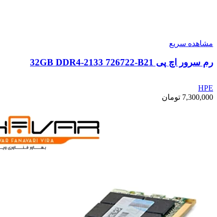
مشاهده سریع
رم سرور اچ پی 32GB DDR4-2133 726722-B21
HPE
7,300,000
تومان