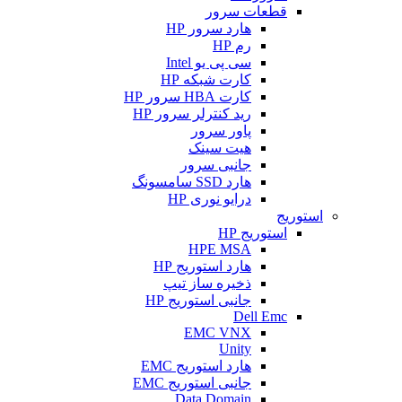
قطعات سرور
هارد سرور HP
رم HP
سی پی یو Intel
کارت شبکه HP
کارت HBA سرور HP
رید کنترلر سرور HP
پاور سرور
هیت سینک
جانبی سرور
هارد SSD سامسونگ
درایو نوری HP
استوریج
استوریج HP
HPE MSA
هارد استوریج HP
ذخیره ساز تیپ
جانبی استوریج HP
Dell Emc
EMC VNX
Unity
هارد استوریج EMC
جانبی استوریج EMC
Data Domain