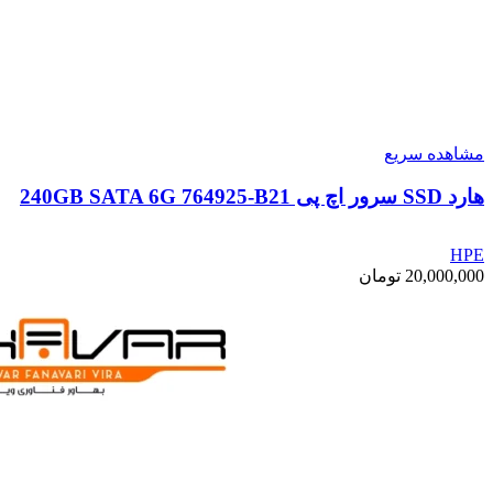
مشاهده سریع
هارد SSD سرور اچ پی 240GB SATA 6G 764925-B21
HPE
20,000,000
تومان