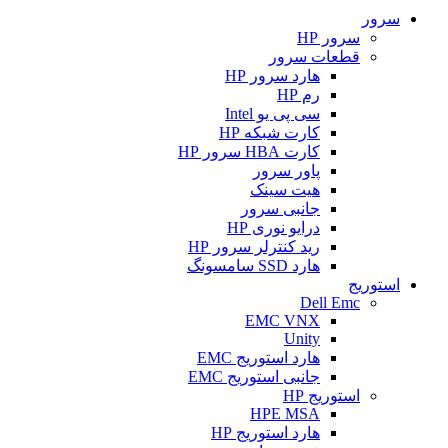
سرور
سرور HP
قطعات سرور
هارد سرور HP
رم HP
سی پی یو Intel
کارت شبکه HP
کارت HBA سرور HP
پاور سرور
هیت سینک
جانبی سرور
درایو نوری HP
رید کنترلر سرور HP
هارد SSD سامسونگ
استوریج
Dell Emc
EMC VNX
Unity
هارد استوریج EMC
جانبی استوریج EMC
استوریج HP
HPE MSA
هارد استوریج HP