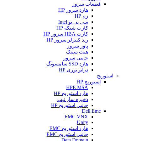
قطعات سرور
هارد سرور HP
رم HP
سی پی یو Intel
کارت شبکه HP
کارت HBA سرور HP
رید کنترلر سرور HP
پاور سرور
هیت سینک
جانبی سرور
هارد SSD سامسونگ
درایو نوری HP
استوریج
استوریج HP
HPE MSA
هارد استوریج HP
ذخیره ساز تیپ
جانبی استوریج HP
Dell Emc
EMC VNX
Unity
هارد استوریج EMC
جانبی استوریج EMC
Data Domain