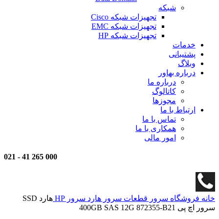
شبکه
تجهیزات شبکه Cisco
تجهیزات شبکه EMC
تجهیزات شبکه HP
خدمات
پشتیبانی
وبلاگ
درباره بهاور
درباره ما
کاتالوگ
مجوزها
ارتباط با ما
تماس با ما
همکاری با ما
امور مالی
021
-
000 265 41
خانه
فروشگاه
سرور
قطعات سرور
هارد سرور HP
هارد SSD
سرور اچ پی 400GB SAS 12G 872355-B21