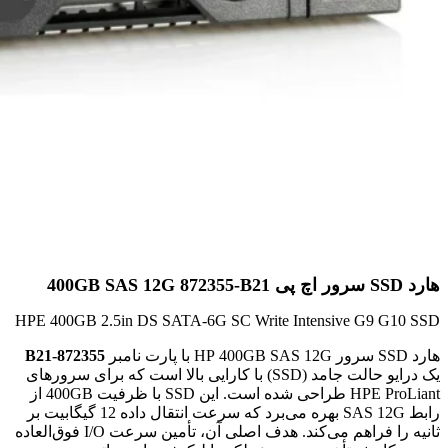
هارد SSD سرور اچ پی 400GB SAS 12G 872355-B21
HPE 400GB 2.5in DS SATA-6G SC Write Intensive G9 G10 SSD
هارد
SSD
سرور
HP 400GB SAS 12G
با پارت نامبر
872355-B21
یک درایو حالت جامد (SSD) با کارایی بالا است که برای سرورهای
HPE ProLiant
طراحی شده است. این
SSD
با ظرفیت
400GB
از
رابط
SAS 12G
بهره می‌برد که سرعت انتقال داده
12
گیگابیت بر
ثانیه را فراهم می‌کند. هدف اصلی آن، تأمین سرعت
I/O
فوق‌العاده