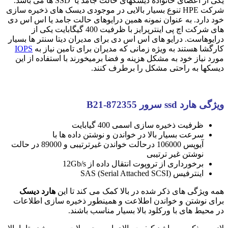
یکی از اعضای خانواده دیسکهای حالت جامد یا SSD ها می باشد.
شرکت HPE تنوع بسیار بالایی در موجودی دیسک های ذخیره سازی
خود دارد. به عنوان نمونه همین درایوهای حالت جامد یا اس اس دی
های شرکت اچ پی اینترپرایز با ظرفیت 400 گیگابایت یکی از
درایوهاست. درایو های اس اس دی برای مدیران دیتا سنتر ها بسیار
کارگشا هستند به ویژه زمانی که مدیران برای تامین نیاز به
IOPS
مورد نیاز خود به مشکل هزینه و فضا برمیخورند با استفاده از این
دیسکها به راحتی مشکل را برطرف کنند.
ویژگی هارد ssd سرور 872355-B21
ظرفیت ذخیره سازی اسمی 400 گیابایت
سرعت بسیار بالا در خواندن و نوشتن داده ها با
آیوپس 106000 درحالت خواندن غیرترتیبی و 89000 در حالت
نوشتن غیر ترتیبی
برخورداری از تروپوت انتقال داده از 12Gb/s
اینترفیس (SAS (Serial Attached SCSI
همه ویژگی های ذکر شده در بالا کمک می کند تا این
هارد دیسک
برای نوشتن و خواندن اطلاعت و همینطور ذخیره سازی اطلاعات
در محیط های با ورکلود بالا بسیار مناسب باشند.