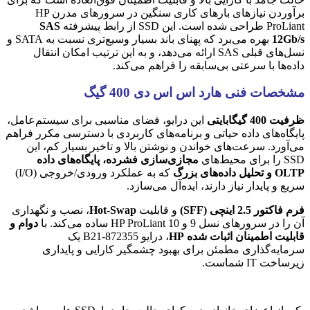
برآوردن نیازهای بارهای کاری سنگین در سرورهای مدرن HP
ProLiant طراحی شده است. این SSD از رابط پیشرفته
SAS
12Gb/s
بهره می‌برد که پهنای باند بسیار وسیع‌تری نسبت به SATA و
نسل‌های قبلی SAS ارائه می‌دهد، و به این ترتیب امکان انتقال
داده‌ها با سرعتی بی‌سابقه را فراهم می‌کند.
مشخصات فنی هارد اس اس دی 400 گیگ
ظرفیت 400 گیگابایتی
این درایو، فضای مناسبی برای سیستم‌عامل،
پایگاه‌های داده حیاتی و برنامه‌های کاربردی با دسترسی مکرر فراهم
می‌آورد. سرعت‌های خواندن و نوشتن بالا و تاخیر بسیار کم، این
SSD را برای محیط‌های
مجازی‌سازی فشرده، پایگاه‌های داده
OLTP و تحلیل داده‌های بزرگ
که به عملکرد ورودی/خروجی (I/O)
سریع و پایدار نیاز دارند، ایده‌آل می‌سازد.
فرم فاکتور 2.5 اینچی (SFF)
و قابلیت
Hot-Swap
، نصب و نگهداری
آن را در سرورهای نسل 9 و 10 HP ProLiant ساده می‌کند. با
دوام و
قابلیت اطمینان اثبات شده HP
، درایو 872355-B21 یک
سرمایه‌گذاری مطمئن برای بهبود چشمگیر کارایی و پایداری
زیرساخت IT شماست.