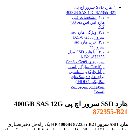
هارد SSD سرور اچ پی
400GB SAS 12G 872355-B21
مشخصات فنی
هارد اس اس دی 400
گیگ
ویژگی هارد ssd
سرور 872355-B21
خرید هارد ssd
سرور hp
آیا هارد SSD مدل
872355-B21 با
سرورهای Gen8 ، Gen9
و Gen10 سازگار است
و آیا جایگزین مناسبی
برای هارد دیسک‌های
مکانیکی ( HDD )
موجود در سرور من
است؟
هارد SSD سرور اچ پی 400GB SAS 12G
872355-B21
هارد SSD سرور HP 400GB 872355-B21
یک راه‌حل ذخیره‌سازی
حالت جامد با کارایی بالا و قابلیت اطمینان فوق‌العاده است که برای