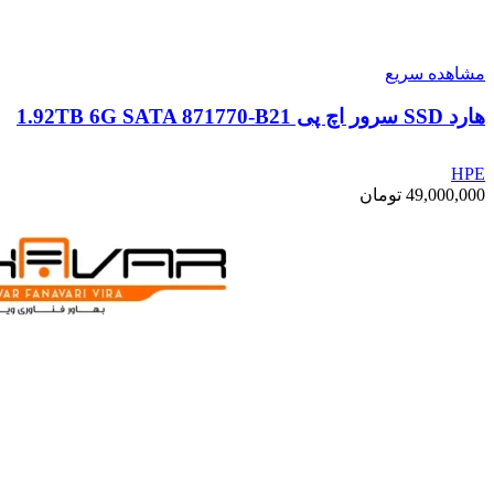
مشاهده سریع
هارد SSD سرور اچ پی 1.92TB 6G SATA 871770-B21
HPE
49,000,000
تومان