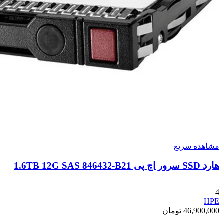
مشاهده سریع
هارد SSD سرور اچ پی 1.6TB 12G SAS 846432-B21
4
HPE
46,900,000
تومان