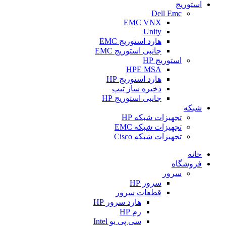
استوریج
Dell Emc
EMC VNX
Unity
هارد استوریج EMC
جانبی استوریج EMC
استوریج HP
HPE MSA
هارد استوریج HP
ذخیره ساز تیپ
جانبی استوریج HP
شبکه
تجهیزات شبکه HP
تجهیزات شبکه EMC
تجهیزات شبکه Cisco
خانه
فروشگاه
سرور
سرور HP
قطعات سرور
هارد سرور HP
رم HP
سی پی یو Intel