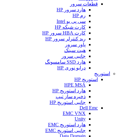
قطعات سرور
هارد سرور HP
رم HP
سی پی یو Intel
کارت شبکه HP
کارت HBA سرور HP
رید کنترلر سرور HP
پاور سرور
هیت سینک
جانبی سرور
هارد SSD سامسونگ
درایو نوری HP
استوریج
استوریج HP
HPE MSA
هارد استوریج HP
ذخیره ساز تیپ
جانبی استوریج HP
Dell Emc
EMC VNX
Unity
هارد استوریج EMC
جانبی استوریج EMC
Data Domain