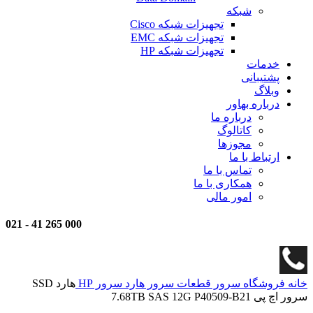
شبکه
تجهیزات شبکه Cisco
تجهیزات شبکه EMC
تجهیزات شبکه HP
خدمات
پشتیبانی
وبلاگ
درباره بهاور
درباره ما
کاتالوگ
مجوزها
ارتباط با ما
تماس با ما
همکاری با ما
امور مالی
021
-
000 265 41
خانه
فروشگاه
سرور
قطعات سرور
هارد سرور HP
هارد SSD
سرور اچ پی 7.68TB SAS 12G P40509-B21