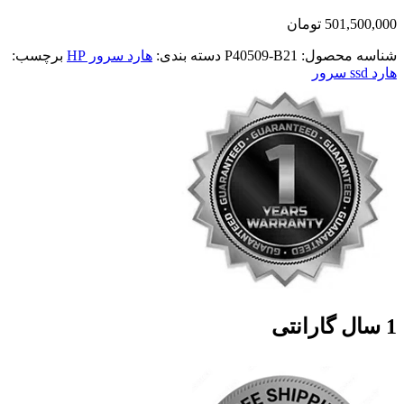
501,500,000
تومان
شناسه محصول:
P40509-B21
دسته بندی:
هارد سرور HP
برچسب:
هارد ssd سرور
1 سال گارانتی