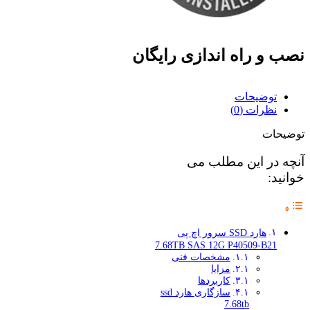
نصب و راه اندازی رایگان
توضیحات
نظرات (0)
توضیحات
آنچه در این مطلب می
خوانید:
هارد SSD سرور اچ پی
7.68TB SAS 12G P40509-B21
مشخصات فنی
مزایا
کاربردها
سازگاری هارد ssd
7.68tb