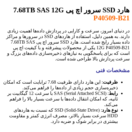
هارد SSD سرور اچ پی 7.68TB SAS 12G
P40509-B21
در دنیای امروز، سرعت و کارایی در پردازش داده‌ها اهمیت زیادی
دارند. به همین دلیل، استفاده از هاردهای SSD در سرورها و مراکز
داده بسیار رایج شده است. هارد SSD سرور اچ پی 7.68TB SAS
12G P40509-B21 یکی از محصولات پیشرفته و با کیفیت اچ پی
است که برای پاسخگویی به نیازهای ذخیره‌سازی داده‌های بزرگ و
سرعت پردازش بالا طراحی شده است.
مشخصات فنی
ظرفیت
: این هارد دارای ظرفیت 7.68 ترابایت است که امکان
ذخیره‌سازی حجم زیادی از داده‌ها را فراهم می‌کند.
رابط
: SAS (Serial Attached SCSI) با سرعت 12 گیگابیت بر
ثانیه، که امکان انتقال داده‌ها با سرعت بسیار بالا را فراهم
می‌کند.
نوع هارد
: SSD (Solid-State Drive) که نسبت به هاردهای
HDD سرعت بسیار بالاتر، مصرف انرژی کمتر و مقاومت
بیشتری در برابر شوک و ضربه دارد.