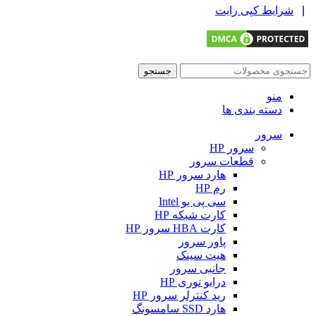
|
شرایط کپی رایت
جستجو
منو
دسته بندی ها
سرور
سرور HP
قطعات سرور
هارد سرور HP
رم HP
سی پی یو Intel
کارت شبکه HP
کارت HBA سرور HP
پاور سرور
هیت سینک
جانبی سرور
درایو نوری HP
رید کنترلر سرور HP
هارد SSD سامسونگ