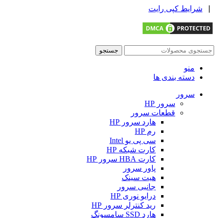
|
شرایط کپی رایت
جستجو
منو
دسته بندی ها
سرور
سرور HP
قطعات سرور
هارد سرور HP
رم HP
سی پی یو Intel
کارت شبکه HP
کارت HBA سرور HP
پاور سرور
هیت سینک
جانبی سرور
درایو نوری HP
رید کنترلر سرور HP
هارد SSD سامسونگ