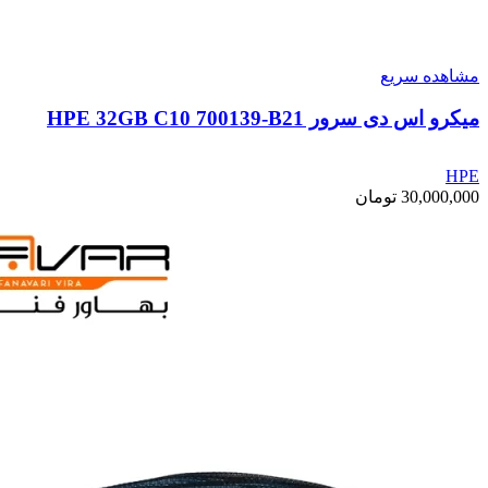
مشاهده سریع
میکرو اس دی سرور HPE 32GB C10 700139-B21
HPE
30,000,000
تومان