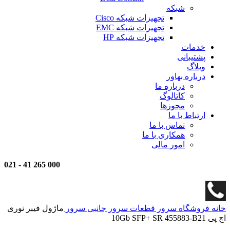
شبکه
تجهیزات شبکه Cisco
تجهیزات شبکه EMC
تجهیزات شبکه HP
خدمات
پشتیبانی
وبلاگ
درباره بهاور
درباره ما
کاتالوگ
مجوزها
ارتباط با ما
تماس با ما
همکاری با ما
امور مالی
021
-
000 265 41
خانه
فروشگاه
سرور
قطعات سرور
جانبی سرور
ماژول فیبر نوری
اچ پی 10Gb SFP+ SR 455883-B21