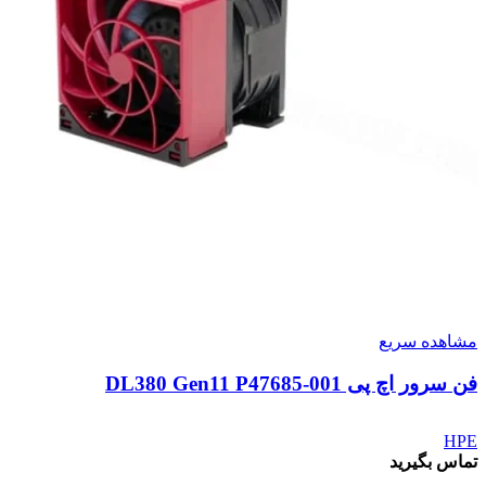
مشاهده سریع
فن سرور اچ پی DL380 Gen11 P47685-001
HPE
تماس بگیرید