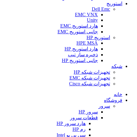
استوریج
Dell Emc
EMC VNX
Unity
هارد استوریج EMC
جانبی استوریج EMC
استوریج HP
HPE MSA
هارد استوریج HP
ذخیره ساز تیپ
جانبی استوریج HP
شبکه
تجهیزات شبکه HP
تجهیزات شبکه EMC
تجهیزات شبکه Cisco
خانه
فروشگاه
سرور
سرور HP
قطعات سرور
هارد سرور HP
رم HP
سی پی یو Intel