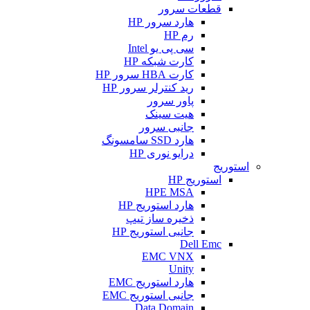
قطعات سرور
هارد سرور HP
رم HP
سی پی یو Intel
کارت شبکه HP
کارت HBA سرور HP
رید کنترلر سرور HP
پاور سرور
هیت سینک
جانبی سرور
هارد SSD سامسونگ
درایو نوری HP
استوریج
استوریج HP
HPE MSA
هارد استوریج HP
ذخیره ساز تیپ
جانبی استوریج HP
Dell Emc
EMC VNX
Unity
هارد استوریج EMC
جانبی استوریج EMC
Data Domain