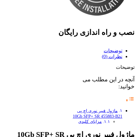
نصب و راه اندازی رایگان
توضیحات
نظرات (0)
توضیحات
آنچه در این مطلب می
خوانید:
ماژول فیبر نوری اچ پی
10Gb SFP+ SR 455883-B21
مزایای کلیدی
ماژول فیبر نوری اچ پی 10Gb SFP+ SR