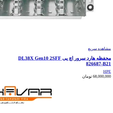
مشاهده سریع
محفظه هارد سرور اچ پی DL38X Gen10 2SFF
826687-B21
HPE
68,000,000
تومان