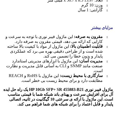
ابعاد: 13.97 x 56.7 x 8.5 میلی متر
وزن: 10 گرم
گارانتی: 1 سال
مزایای بیشتر
مقرون به صرفه:
این ماژول فیبر نوری با توجه به سرعت و
کارایی که ارائه می دهد، قیمتی مقرون به صرفه دارد.
قابلیت اطمینان بالا:
این ماژول از مواد با کیفیت بالا ساخته
شده است و از طراحی دقیقی بهره می برد که عملکردی
پایدار و بدون خطا را تضمین می کند.
مدیریت آسان:
این ماژول با ابزارهای مدیریتی استاندارد
صنعت مانند SNMP و CLI به آسانی قابل مدیریت و نظارت
است.
سازگاری با محیط زیست:
این ماژول با RoHS و REACH
مطابقت دارد و برای محیط زیست بی خطر است.
ماژول فیبر نوری HP 10Gb SFP+ SR 455883-B21 یک راه حل ایده
آل برای افزایش سرعت و پهنای باند شبکه شما با قیمتی مناسب
است. این ماژول با ارائه ی سرعتی 10 گیگابیت در ثانیه، اتصالی
پایدار و قابل اعتماد را برای شبکه های شما فراهم می کند.