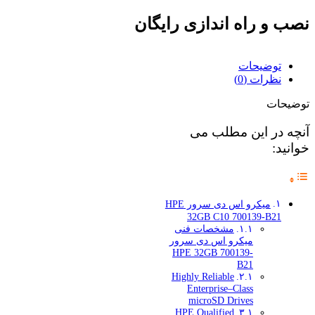
نصب و راه اندازی رایگان
توضیحات
نظرات (0)
توضیحات
آنچه در این مطلب می
خوانید:
میکرو اس دی سرور HPE
32GB C10 700139-B21
مشخصات فنی
میکرو اس دی سرور
HPE 32GB 700139-
B21
Highly Reliable
Enterprise–Class
microSD Drives
HPE Qualified