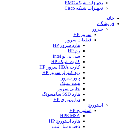
تجهیزات شبکه EMC
تجهیزات شبکه Cisco
خانه
فروشگاه
سرور
سرور HP
قطعات سرور
هارد سرور HP
رم HP
سی پی یو Intel
کارت شبکه HP
کارت HBA سرور HP
رید کنترلر سرور HP
پاور سرور
هیت سینک
جانبی سرور
هارد SSD سامسونگ
درایو نوری HP
استوریج
استوریج HP
HPE MSA
هارد استوریج HP
ذخیره ساز تیپ