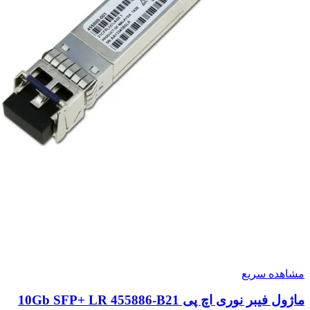
مشاهده سریع
ماژول فیبر نوری اچ پی 10Gb SFP+ LR 455886-B21