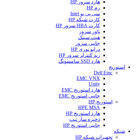
هارد سرور HP
رم HP
سی پی یو Intel
کارت شبکه HP
کارت HBA سرور HP
پاور سرور
هیت سینک
جانبی سرور
درایو نوری HP
رید کنترلر سرور HP
هارد SSD سامسونگ
استوریج
Dell Emc
EMC VNX
Unity
هارد استوریج EMC
جانبی استوریج EMC
استوریج HP
HPE MSA
هارد استوریج HP
ذخیره ساز تیپ
جانبی استوریج HP
شبکه
تجهیزات شبکه HP