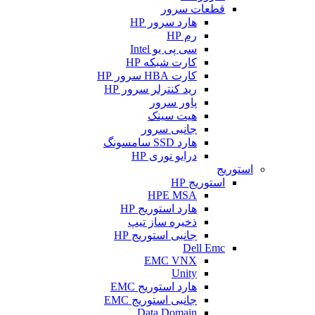
قطعات سرور
هارد سرور HP
رم HP
سی پی یو Intel
کارت شبکه HP
کارت HBA سرور HP
رید کنترلر سرور HP
پاور سرور
هیت سینک
جانبی سرور
هارد SSD سامسونگ
درایو نوری HP
استوریج
استوریج HP
HPE MSA
هارد استوریج HP
ذخیره ساز تیپ
جانبی استوریج HP
Dell Emc
EMC VNX
Unity
هارد استوریج EMC
جانبی استوریج EMC
Data Domain