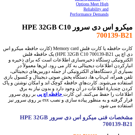
Options Meet High
Reliability and
Performance Demands
میکرو اس دی سرور HPE 32GB C10
700139-B21
کارت حافظه
یا کارت فلش Memory card
(کارت حافظه میکرو اس
دی اچ پی HPE 32GB C10
700139-B21)
یک حافظه فلش
الکترونیکی دستگاه ذخیره‌سازی اطلاعات است که برای ذخیره و
انبارکردن اطّلاعات دیجیتالی به کار می رود. این‌ها معمولاً در
بسیاری از دستگاه‌های الکترونیکی از جمله دوربین‌های دیجیتالی،
تلفن همراه، لپ‌تاپ ها، دستگاه پخش صوتی دیجیتال و کنسول بازی
استفاده می‌شوند. کارت‌های حافظه کوچک اند و امکان نوشتن و پاک
کردن چندبارهٔ اطلاعات در آن وجود دارد و بدون نیاز به برق
اطلاعات را حفظ می‌کنند. این کارت
حافظه اچ پی
بر روی سرور
قرار گرفته و به منظور پیاده سازی و نصب esx بر روی سرور نیز
استفاده می شود.
مشخصات فنی میکرو اس دی سرور HPE 32GB
700139-B21