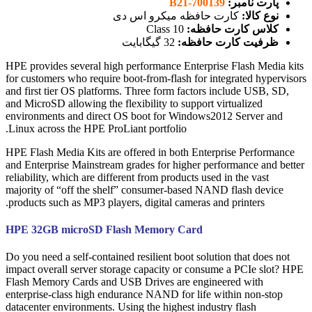
پارت نامبر:
700139-B21
نوع کالا:
کارت حافظه میکرو اس دی
کلاس کارت حافظه:
Class 10
ظرفیت کارت حافظه:
32 گیگابایت
HPE provides several high performance Enterprise Flash Media kits
for customers who require boot-from-flash for integrated hypervisors
and first tier OS platforms. Three form factors include USB, SD,
and MicroSD allowing the flexibility to support virtualized
environments and direct OS boot for Windows2012 Server and
Linux across the HPE ProLiant portfolio.
HPE Flash Media Kits are offered in both Enterprise Performance
and Enterprise Mainstream grades for higher performance and better
reliability, which are different from products used in the vast
majority of “off the shelf” consumer-based NAND flash device
products such as MP3 players, digital cameras and printers.
HPE 32GB microSD Flash Memory Card
Do you need a self-contained resilient boot solution that does not
impact overall server storage capacity or consume a PCIe slot? HPE
Flash Memory Cards and USB Drives are engineered with
enterprise-class high endurance NAND for life within non-stop
datacenter environments. Using the highest industry flash