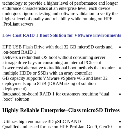
technology to provide a higher level of performance and longer
endurance characteristics at an enterprise level, each device
undergoes rigorous testing and software validation to verify the
highest level of quality and reliability while running on HPE
ProLiant servers.
Low Cost RAID 1 Boot Solution for VMware Environments
HPE USB Flash Drive with dual 32 GB microSD cards and
on-board RAID 1.
Delivers a redundant OS boot without consuming server
storage drive bays or consuming an internal PCIe slot.
Lower cost alternative to traditional boot methods that require
multiple HDDs or SSDs with an array controller.
32 GB capacity supports VMware vSphere v6.5 and later
deployments up to 8TiB (DRAM sizing of solution
deployment).
Integrated on-board RAID 1 for customers requiring “dual
boot” solution.
Highly Reliable Enterprise–Class microSD Drives
Utilizes high endurance 3D pSLC NAND.
Qualified and tested for use on HPE ProLiant Gen9, Gen10