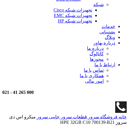
شبکه
تجهیزات شبکه Cisco
تجهیزات شبکه EMC
تجهیزات شبکه HP
خدمات
پشتیبانی
وبلاگ
درباره بهاور
درباره ما
کاتالوگ
مجوزها
ارتباط با ما
تماس با ما
همکاری با ما
امور مالی
021
-
000 265 41
خانه
فروشگاه
سرور
قطعات سرور
جانبی سرور
میکرو اس دی
سرور HPE 32GB C10 700139-B21