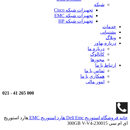
شبکه
تجهیزات شبکه Cisco
تجهیزات شبکه EMC
تجهیزات شبکه HP
خدمات
پشتیبانی
وبلاگ
درباره بهاور
درباره ما
کاتالوگ
مجوزها
ارتباط با ما
تماس با ما
همکاری با ما
امور مالی
021
-
000 265 41
خانه
فروشگاه
استوریج
Dell Emc
هارد استوریج EMC
هارد استوریج
ای ام سی 300GB V-V4-230015