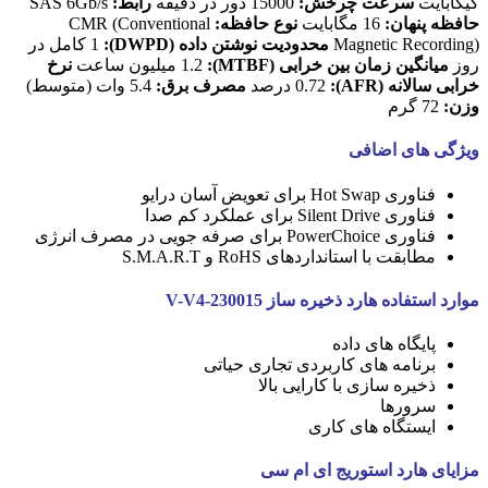
گیگابایت
سرعت چرخش:
15000 دور در دقیقه
رابط:
SAS 6Gb/s
حافظه پنهان:
16 مگابایت
نوع حافظه:
CMR (Conventional
Magnetic Recording)
محدودیت نوشتن داده (DWPD):
1 کامل در
روز
میانگین زمان بین خرابی (MTBF):
1.2 میلیون ساعت
نرخ
خرابی سالانه (AFR):
0.72 درصد
مصرف برق:
5.4 وات (متوسط)
وزن:
72 گرم
ویژگی های اضافی
فناوری Hot Swap برای تعویض آسان درایو
فناوری Silent Drive برای عملکرد کم صدا
فناوری PowerChoice برای صرفه جویی در مصرف انرژی
مطابقت با استانداردهای RoHS و S.M.A.R.T
موارد استفاده هارد ذخیره ساز V-V4-230015
پایگاه های داده
برنامه های کاربردی تجاری حیاتی
ذخیره سازی با کارایی بالا
سرورها
ایستگاه های کاری
مزایای هارد استوریج ای ام سی