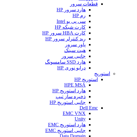
قطعات سرور
هارد سرور HP
رم HP
سی پی یو Intel
کارت شبکه HP
کارت HBA سرور HP
رید کنترلر سرور HP
پاور سرور
هیت سینک
جانبی سرور
هارد SSD سامسونگ
درایو نوری HP
استوریج
استوریج HP
HPE MSA
هارد استوریج HP
ذخیره ساز تیپ
جانبی استوریج HP
Dell Emc
EMC VNX
Unity
هارد استوریج EMC
جانبی استوریج EMC
Data Domain