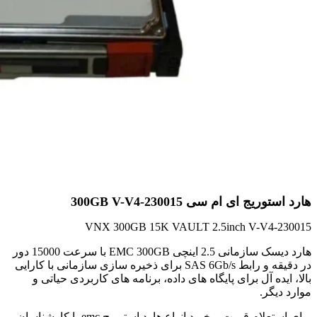
هارد استوریج ای ام سی 300GB V-V4-230015
VNX 300GB 15K VAULT 2.5inch V-V4-230015
هارد دیسک سازمانی 2.5 اینچی EMC 300GB با سرعت 15000 دور
در دقیقه و رابط SAS 6Gb/s برای ذخیره سازی سازمانی با کارایی
بالا، ایده آل برای پایگاه های داده، برنامه های کاربردی حیاتی و
موارد دیگر.
برای استعلام قیمت و خرید انواع هارد استوریج emc با کارشناسان