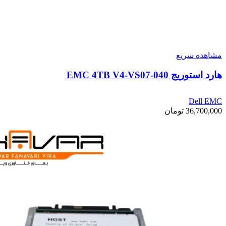
مشاهده سریع
هارد استوریج EMC 4TB V4-VS07-040
Dell EMC
36,700,000
تومان