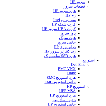
سرور HP
قطعات سرور
هارد سرور HP
رم HP
سی پی یو Intel
کارت شبکه HP
کارت HBA سرور HP
پاور سرور
هیت سینک
جانبی سرور
درایو نوری HP
رید کنترلر سرور HP
هارد SSD سامسونگ
استوریج
Dell Emc
EMC VNX
Unity
هارد استوریج EMC
جانبی استوریج EMC
استوریج HP
HPE MSA
هارد استوریج HP
ذخیره ساز تیپ
جانبی استوریج HP