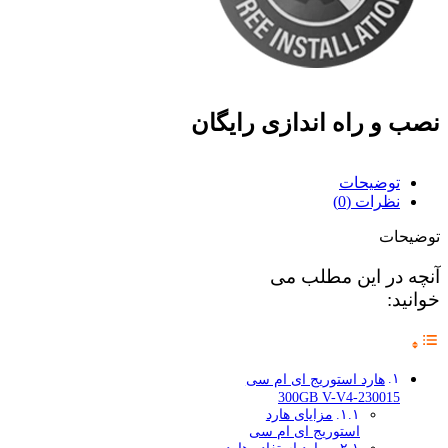
نصب و راه اندازی رایگان
توضیحات
نظرات (0)
توضیحات
آنچه در این مطلب می
خوانید:
هارد استوریج ای ام سی
300GB V-V4-230015
مزایای هارد
استوریج ای ام سی