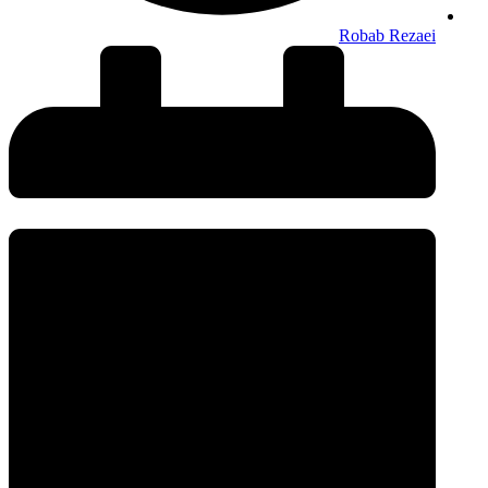
Robab Rezaei