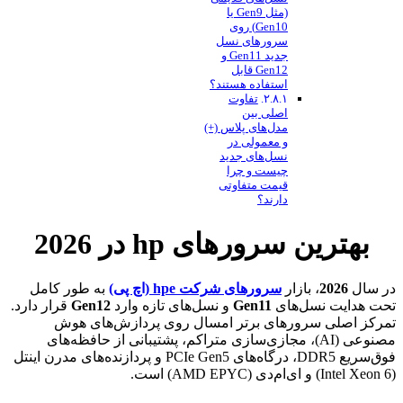
(مثل Gen9 یا
Gen10) روی
سرورهای نسل
جدید Gen11 و
Gen12 قابل
استفاده هستند؟
تفاوت
اصلی بین
مدل‌های پلاس (+)
و معمولی در
نسل‌های جدید
چیست و چرا
قیمت متفاوتی
دارند؟
بهترین سرورهای hp در 2026
در سال
2026
، بازار
سرورهای شرکت hpe (اچ پی)
به طور کامل
تحت هدایت نسل‌های
Gen11
و نسل‌های تازه وارد
Gen12
قرار دارد.
تمرکز اصلی سرورهای برتر امسال روی پردازش‌های هوش
مصنوعی (AI)، مجازی‌سازی متراکم، پشتیبانی از حافظه‌های
فوق‌سریع DDR5، درگاه‌های PCIe Gen5 و پردازنده‌های مدرن اینتل
(Intel Xeon 6) و ای‌ام‌دی (AMD EPYC) است.