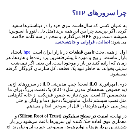
چرا سرورهای HP؟
به عنوان کسی که سال‌هاست موی خود را در دیتاسنترها سفید
کرده، اگر بپرسید چرا بین این همه برند (مثل دل، لنوو یا ایسوس)
همیشه دست روی
HPE
می‌گذارم، پاسخم در سه کلمه خلاصه
می‌شود:
اصالت، فراوانی و جان‌سختی.
اول از همه، بحث
تامین قطعات
در بازار ایران است.
hpe
پادشاه
بازار ماست. از پیچ و مهره تا پیشرفته‌ترین پردازنده‌ها و هاردها، هر
زمان که اراده کنید در بازار موجود است. این یعنی اگر نیمه‌شب
سایتی بخوابد، به خاطر نبود یک قطعه، کل سازمان گروگان گرفته
نمی‌شود.
دوم، امپراتوری
iLO
است! چیپ مدیریتی iLO در سرورهای اچ‌پی
(به خصوص نسخه‌های مدرن مثل iLO 6) یک نعمت بزرگ برای ما
متخصصین IT است. بدون نیاز به حضور فیزیکی، از خانه کارهایی
مثل نصب سیستم‌عامل، مانیتورینگ دقیق دما و ولتاژ، و حتی
پیش‌بینی خرابی هاردها را قبل از سوختن انجام می‌دهم.
در نهایت،
امنیت در سطح سیلیکون (Silicon Root of Trust)
و
معماری فوق‌العاده خنک‌کننده این سرورها باعث می‌شود زیر بار
شدیدترین پردازش‌ها و توابع هوش مصنوعی خم به ابرو نیاورند. اچ‌