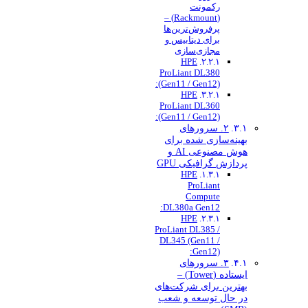
رکمونت
(Rackmount) –
پرفروش‌ترین‌ها
برای دیتابیس و
مجازی‌سازی
HPE
ProLiant DL380
(Gen11 / Gen12):
HPE
ProLiant DL360
(Gen11 / Gen12):
۲. سرورهای
بهینه‌سازی شده برای
هوش مصنوعی AI و
پردازش گرافیکی GPU
HPE
ProLiant
Compute
DL380a Gen12:
HPE
ProLiant DL385 /
DL345 (Gen11 /
Gen12):
۳. سرورهای
ایستاده (Tower) –
بهترین برای شرکت‌های
در حال توسعه و شعب