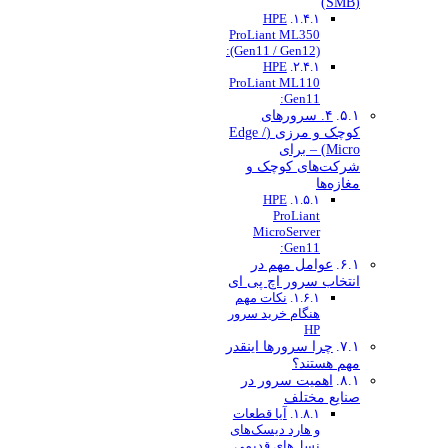
(SMB)
HPE
ProLiant ML350
(Gen11 / Gen12):
HPE
ProLiant ML110
Gen11:
۴. سرورهای
کوچک و مرزی (Edge /
Micro) – برای
شرکت‌های کوچک و
مغازه‌ها
HPE
ProLiant
MicroServer
Gen11:
عوامل مهم در
انتخاب سرور اچ پی ای
نکات مهم
هنگام خرید سرور
HP
چرا سرورها اینقدر
مهم هستند؟
اهمیت سرور در
صنایع مختلف
آیا قطعات
و هارد دیسک‌های
نسل‌های قدیمی