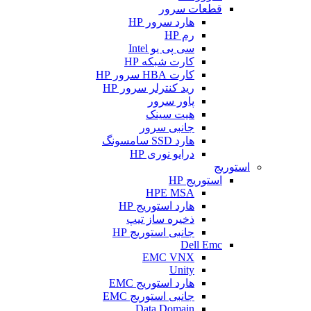
قطعات سرور
هارد سرور HP
رم HP
سی پی یو Intel
کارت شبکه HP
کارت HBA سرور HP
رید کنترلر سرور HP
پاور سرور
هیت سینک
جانبی سرور
هارد SSD سامسونگ
درایو نوری HP
استوریج
استوریج HP
HPE MSA
هارد استوریج HP
ذخیره ساز تیپ
جانبی استوریج HP
Dell Emc
EMC VNX
Unity
هارد استوریج EMC
جانبی استوریج EMC
Data Domain