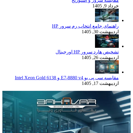
مقایسه سرور و استوریج
خرداد 9, 1405
راهنمای جامع انتخاب رم سرور HP
اردیبهشت 30, 1405
تشخیص هارد سرور HP اورجینال
اردیبهشت 26, 1405
مقایسه سی پی یو E7-8880 v4 و Intel Xeon Gold 6138
اردیبهشت 17, 1405