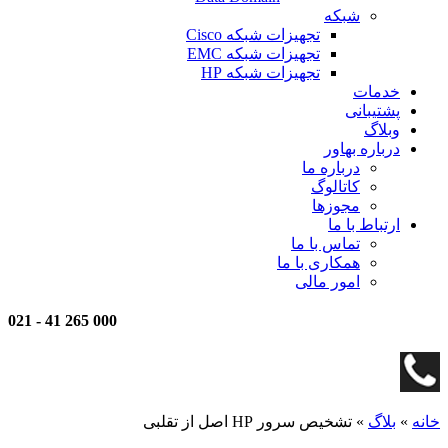
شبکه
تجهیزات شبکه Cisco
تجهیزات شبکه EMC
تجهیزات شبکه HP
خدمات
پشتیبانی
وبلاگ
درباره بهاور
درباره ما
کاتالوگ
مجوزها
ارتباط با ما
تماس با ما
همکاری با ما
امور مالی
021
-
000 265 41
خانه
»
بلاگ
»
تشخیص سرور HP اصل از تقلبی