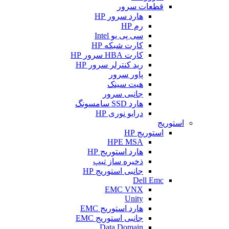
قطعات سرور
هارد سرور HP
رم HP
سی پی یو Intel
کارت شبکه HP
کارت HBA سرور HP
رید کنترلر سرور HP
پاور سرور
هیت سینک
جانبی سرور
هارد SSD سامسونگ
درایو نوری HP
استوریج
استوریج HP
HPE MSA
هارد استوریج HP
ذخیره ساز تیپ
جانبی استوریج HP
Dell Emc
EMC VNX
Unity
هارد استوریج EMC
جانبی استوریج EMC
Data Domain