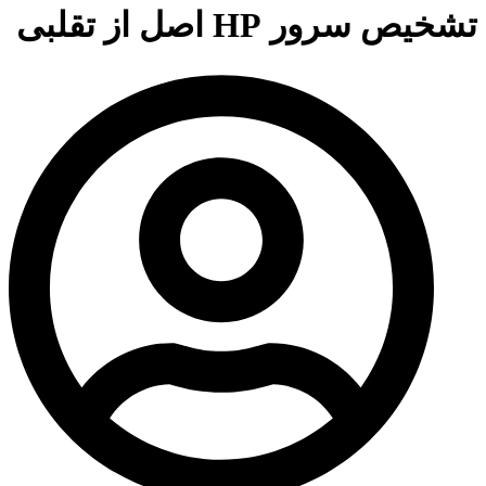
تشخیص سرور HP اصل از تقلبی