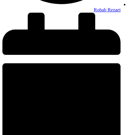
Robab Rezaei