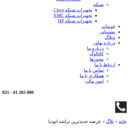
شبکه
تجهیزات شبکه Cisco
تجهیزات شبکه EMC
تجهیزات شبکه HP
خدمات
پشتیبانی
وبلاگ
درباره بهاور
درباره ما
کاتالوگ
مجوزها
ارتباط با ما
تماس با ما
همکاری با ما
امور مالی
021
-
000 265 41
خانه
»
بلاگ
»
عرضه جدیدترین تراشه انودیا