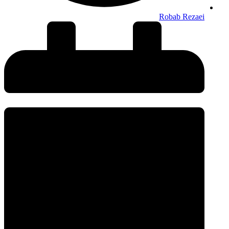
Robab Rezaei