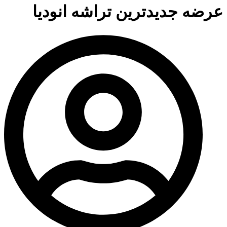
عرضه جدیدترین تراشه انودیا