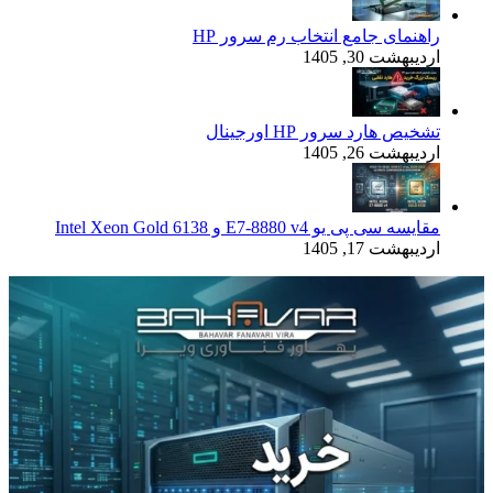
راهنمای جامع انتخاب رم سرور HP
اردیبهشت 30, 1405
تشخیص هارد سرور HP اورجینال
اردیبهشت 26, 1405
مقایسه سی پی یو E7-8880 v4 و Intel Xeon Gold 6138
اردیبهشت 17, 1405