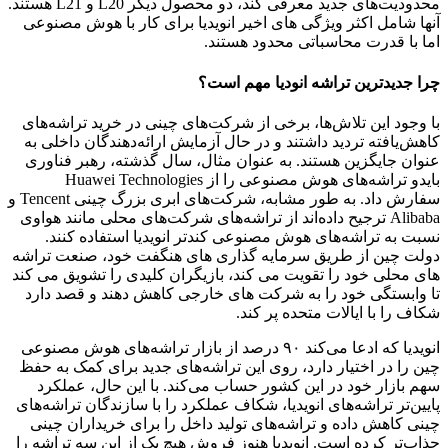
محدودیت‌های جدید معرفی کند، دو محصول دیگر L20 و L21 هستند.
آنها شامل اکثر ویژگی های اخیر انویدیا برای کار با هوش مصنوعی
اما با قدرت محاسباتی محدود هستند.
چرا جدیدترین تراشه انودیا مهم است؟
با وجود این تلاش‌ها، برخی از شرکت‌های چینی در خرید تراشه‌های
کاهش‌یافته تردید داشتند و در حال آزمایش ارائه‌دهندگان داخلی به
عنوان جایگزین هستند. به عنوان مثال، سال گذشته، رهبر فناوری
بایدو تراشه‌های هوش مصنوعی را از Huawei Technologies
سفارش داد. به طور مشابه، شرکت‌های ابری بزرگ چینی Tencent و
Alibaba ترجیح داده‌اند از تراشه‌های شرکت‌های محلی مانند هواوی
نسبت به تراشه‌های هوش مصنوعی کندتر انویدیا استفاده کنند.
دولت چین از طریق سرمایه گذاری های هنگفت خود، صنعت تراشه
های محلی خود را تقویت می کند، بازیگران کلیدی را تشویق می کند
تا وابستگی خود را به شرکت های خارجی کاهش دهند و قصد دارد
شکاف را با ایالات متحده پر کند.
انویدیا که ادعا می‌کند ۹۰ درصد از بازار تراشه‌های هوش مصنوعی
چین را در اختیار دارد، روی این تراشه‌های جدید برای کمک به حفظ
سهم بازار خود در این کشور حساب می‌کند. با این حال، عملکرد
پایین‌تر تراشه‌های انویدیا، شکاف عملکرد را با سازندگان تراشه‌های
چینی کاهش داده و تراشه‌های تولید داخل را برای خریداران چینی
جذاب‌تر کرده است. انویدیا هنوز فروش هیچ یک از این سه تراشه را