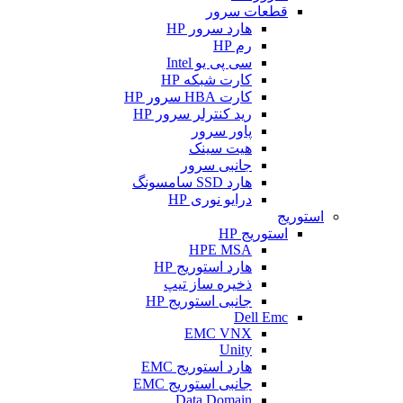
قطعات سرور
هارد سرور HP
رم HP
سی پی یو Intel
کارت شبکه HP
کارت HBA سرور HP
رید کنترلر سرور HP
پاور سرور
هیت سینک
جانبی سرور
هارد SSD سامسونگ
درایو نوری HP
استوریج
استوریج HP
HPE MSA
هارد استوریج HP
ذخیره ساز تیپ
جانبی استوریج HP
Dell Emc
EMC VNX
Unity
هارد استوریج EMC
جانبی استوریج EMC
Data Domain