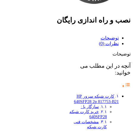
نصب و راه اندازی رایگان
توضیحات
نظرات (0)
توضیحات
آنچه در این مطلب می
خوانید:
کارت شبکه سرور HP
640SFP28 2p 817753-B21
سازگار با :
خرید کارت شبکه
640SFP28
مشخصات فنی
کارت شبکه