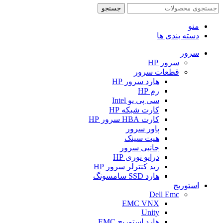
جستجو
منو
دسته بندی ها
سرور
سرور HP
قطعات سرور
هارد سرور HP
رم HP
سی پی یو Intel
کارت شبکه HP
کارت HBA سرور HP
پاور سرور
هیت سینک
جانبی سرور
درایو نوری HP
رید کنترلر سرور HP
هارد SSD سامسونگ
استوریج
Dell Emc
EMC VNX
Unity
هارد استوریج EMC