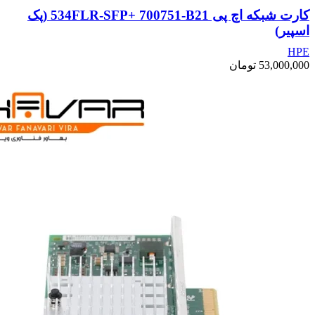
کارت شبکه اچ پی 534FLR-SFP+ 700751-B21 (پک
اسپیر)
HPE
53,000,000
تومان