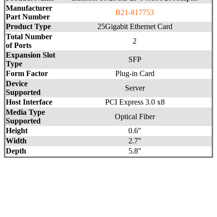
Manufacturer
817753-B21
Part Number
Product Type
25Gigabit Ethernet Card
Total Number
2
of Ports
Expansion Slot
SFP
Type
Form Factor
Plug-in Card
Device
Server
Supported
Host Interface
PCI Express 3.0 x8
Media Type
Optical Fiber
Supported
Height
0.6″
Width
2.7″
Depth
5.8″