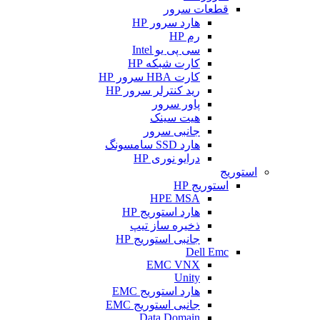
قطعات سرور
هارد سرور HP
رم HP
سی پی یو Intel
کارت شبکه HP
کارت HBA سرور HP
رید کنترلر سرور HP
پاور سرور
هیت سینک
جانبی سرور
هارد SSD سامسونگ
درایو نوری HP
استوریج
استوریج HP
HPE MSA
هارد استوریج HP
ذخیره ساز تیپ
جانبی استوریج HP
Dell Emc
EMC VNX
Unity
هارد استوریج EMC
جانبی استوریج EMC
Data Domain