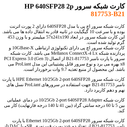
کارت شبکه سرور HP 640SFP28 2p
817753-B21
کارت شبکه سرور اچ پی با مدل 640SFP28 دارای 2 پورت اترنت
بوده و با سرعت 10 گیگبایت در ثانیه قادر به انتقال داده ها می باشد.
این کارت شبکه سرور در ابعاد 57x241x190 میلیمتر و با وزن 453
گرم تولید شده است.
کارت شبکه سرور اچ پی دارای تکنولوژی ارتباطی 10GBase-X و
پردازنده شبکه Mellanox ConnectX-4 Lx می باشد. کارت شبکه
سرور با پارت نامبر 817753-B21 از اتصال PCI Express 3.0 (Gen 3)
x8 بهره می برد و نوع سرور قابل پشتیبانی این مدل ProLiant می
باشد. این محصول از منبع تغذیه 9.7 وات برخوردار است.
کارت شبکه سرور HPE Ethernet 10/25Gb 2-port 640SFP28 با پارت
نامبر 817753-B21 جهت استفاده در سرورهای ProLiant نسل های
نهم و دهم کاربرد دارد.
کارت شبکه 10/25Gb 2-port 640SFP28 Adapter در دمای عملیاتی
بین 5 تا 60 درجه سانتی گراد (بین 41 تا 140 درجه فارنهایت) کار می
کند.
کارت شبکه سرور Ethernet 10/25Gb 2-port 640SFP28 با پارت
نامبر 817753-B21 از تعداد دو عدد پورت فیبرنوری SRو یا DAC (از