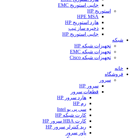
جانبی استوریج EMC
استوریج HP
HPE MSA
هارد استوریج HP
ذخیره ساز تیپ
جانبی استوریج HP
شبکه
تجهیزات شبکه HP
تجهیزات شبکه EMC
تجهیزات شبکه Cisco
خانه
فروشگاه
سرور
سرور HP
قطعات سرور
هارد سرور HP
رم HP
سی پی یو Intel
کارت شبکه HP
کارت HBA سرور HP
رید کنترلر سرور HP
پاور سرور