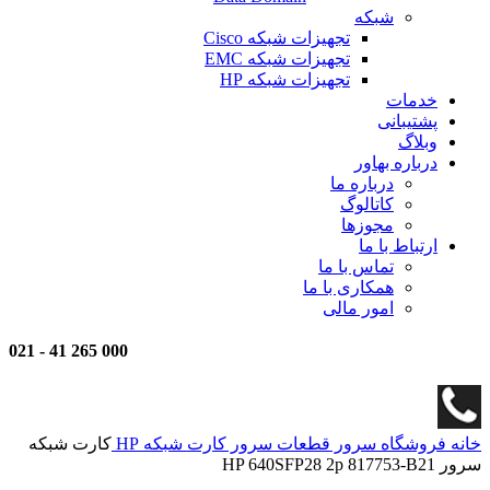
شبکه
تجهیزات شبکه Cisco
تجهیزات شبکه EMC
تجهیزات شبکه HP
خدمات
پشتیبانی
وبلاگ
درباره بهاور
درباره ما
کاتالوگ
مجوزها
ارتباط با ما
تماس با ما
همکاری با ما
امور مالی
021
-
000 265 41
خانه
فروشگاه
سرور
قطعات سرور
کارت شبکه HP
کارت شبکه
سرور HP 640SFP28 2p 817753-B21