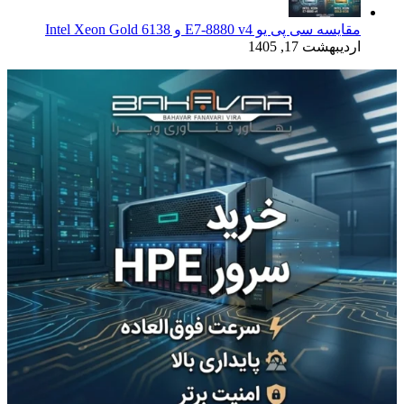
مقایسه سی پی یو E7-8880 v4 و Intel Xeon Gold 6138
اردیبهشت 17, 1405