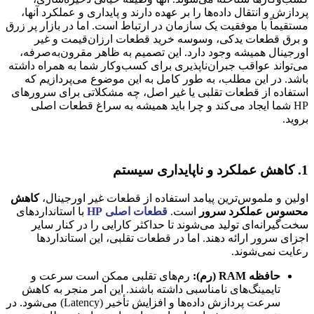
پردازش و انتقال داده‌ها را بر عهده دارند و پایداری و عملکرد آنها،
مستقیماً با موفقیت یک سازمان در ارتباط است. اما در بازار پر زرق
و برق قطعات یدکی، وسوسه خرید قطعات ارزان‌قیمت و غیر
اورجینال همیشه وجود دارد. این تصمیم به ظاهر مقرون‌به‌صرفه،
می‌تواند عواقب جبران‌ناپذیری برای کسب‌وکار شما به همراه داشته
باشد. در این مطلب، به طور کامل به این موضوع می‌پردازیم که
استفاده از قطعات تقلبی یا غیر اصل، چه مشکلاتی برای سرورهای
HP شما ایجاد می‌کند و چرا باید همیشه به سراغ قطعات اصلی
بروید.
1. کاهش عملکرد و ناپایداری سیستم
اولین و ملموس‌ترین پیامد استفاده از قطعات غیر اورجینال،
کاهش
محسوس عملکرد سرور
است.
قطعات اصلی HP
با استانداردهای
سخت‌گیرانه‌ای تولید می‌شوند تا حداکثر کارایی را در کنار سایر
اجزای سرور ارائه دهند. اما در قطعات تقلبی، این استانداردها
رعایت نمی‌شوند.
حافظه RAM (رم):
رم‌های تقلبی ممکن است سرعت و
تایمینگ‌های نامناسبی داشته باشند. این امر منجر به کاهش
سرعت پردازش داده‌ها و افزایش تأخیر (Latency) می‌شود. در