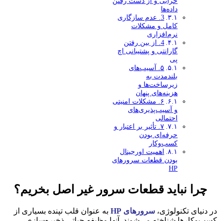
خرابی و از دست رفتن
داده‌ها
3. عدم سازگاری
کامل و مشکلات
نرم‌افزاری
4. از بین رفتن
گارانتی و پشتیبانی اچ
پی
۵. آسیب‌های
بلندمدت به
زیرساخت‌ها و
هزینه‌های پنهان
۶. مشکلات امنیتی
و آسیب‌پذیری‌های
احتمالی
۷. تأثیر بر اعتبار و
حرفه‌ای بودن
کسب‌وکار
اهمیت اورجینال
بودن قطعات سرورهای
HP
چرا نباید قطعات سرور غیر اصل بخریم؟
در دنیای تکنولوژی،
سرورهای HP
به عنوان قلب تپنده بسیاری از
کسب‌وکارها شناخته می‌شوند. آنها وظیفه حیاتی ذخیره‌سازی،