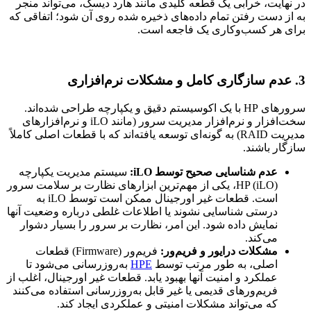
در نهایت، خرابی یک قطعه کلیدی مانند هارد دیسک، می‌تواند منجر
به از دست رفتن تمام داده‌های ذخیره شده روی آن شود؛ اتفاقی که
برای هر کسب‌وکاری یک فاجعه است.
3. عدم سازگاری کامل و مشکلات نرم‌افزاری
سرورهای HP با یک اکوسیستم دقیق و یکپارچه طراحی شده‌اند.
سخت‌افزار و نرم‌افزار مدیریت سرور (مانند iLO و نرم‌افزارهای
مدیریت RAID) به گونه‌ای توسعه یافته‌اند که با قطعات اصلی کاملاً
سازگار باشند.
عدم شناسایی صحیح توسط iLO:
سیستم مدیریت یکپارچه
HP (iLO)، یکی از مهم‌ترین ابزارهای نظارت بر سلامت سرور
است. قطعات غیر اورجینال ممکن است توسط iLO به
درستی شناسایی نشوند یا اطلاعات غلطی درباره وضعیت آنها
نمایش داده شود. این امر، نظارت بر سرور را بسیار دشوار
می‌کند.
مشکلات درایور و فریم‌ور:
فریم‌ور (Firmware) قطعات
اصلی، به طور مرتب توسط
HPE
به‌روزرسانی می‌شود تا
عملکرد و امنیت آنها بهبود یابد. قطعات غیر اورجینال، اغلب از
فریم‌ورهای قدیمی یا غیر قابل به‌روزرسانی استفاده می‌کنند
که می‌تواند مشکلات امنیتی و عملکردی ایجاد کند.