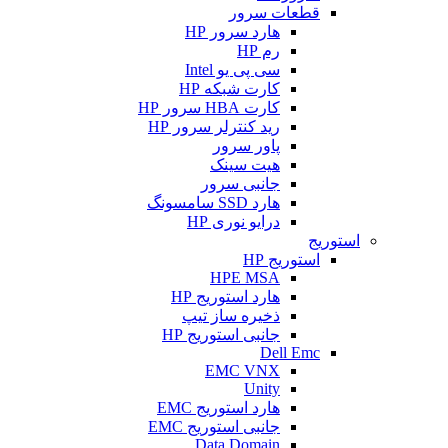
قطعات سرور
هارد سرور HP
رم HP
سی پی یو Intel
کارت شبکه HP
کارت HBA سرور HP
رید کنترلر سرور HP
پاور سرور
هیت سینک
جانبی سرور
هارد SSD سامسونگ
درایو نوری HP
استوریج
استوریج HP
HPE MSA
هارد استوریج HP
ذخیره ساز تیپ
جانبی استوریج HP
Dell Emc
EMC VNX
Unity
هارد استوریج EMC
جانبی استوریج EMC
Data Domain