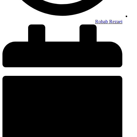
Robab Rezaei