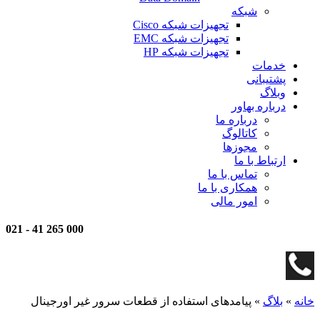
شبکه
تجهیزات شبکه Cisco
تجهیزات شبکه EMC
تجهیزات شبکه HP
خدمات
پشتیبانی
وبلاگ
درباره بهاور
درباره ما
کاتالوگ
مجوزها
ارتباط با ما
تماس با ما
همکاری با ما
امور مالی
021
-
000 265 41
خانه
»
بلاگ
»
پیامدهای استفاده از قطعات سرور غیر اورجینال